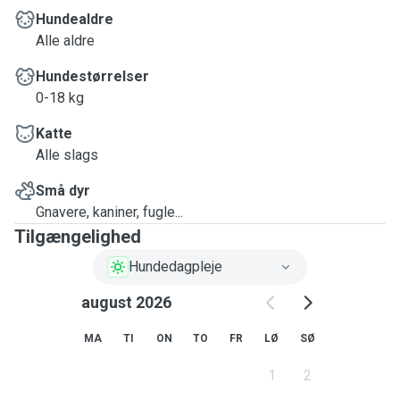
Hundealdre
Alle aldre
Hundestørrelser
0-18 kg
Katte
Alle slags
Små dyr
Gnavere, kaniner, fugle...
Tilgængelighed
Hundedagpleje
august 2026
MA
TI
ON
TO
FR
LØ
SØ
1
2