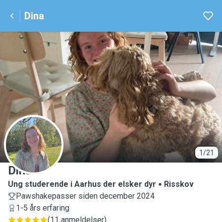
Dina
D
1/21
Dina
Ung studerende i Aarhus der elsker dyr
Risskov
Pawshakepasser siden december 2024
1-5 års erfaring
(
11 anmeldelser
)