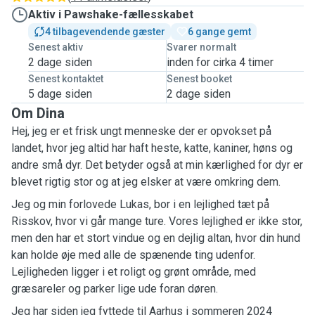
Aktiv i Pawshake-fællesskabet
4 tilbagevendende gæster
6 gange gemt
Senest aktiv
Svarer normalt
2 dage siden
inden for cirka 4 timer
Senest kontaktet
Senest booket
5 dage siden
2 dage siden
Om Dina
Hej, jeg er et frisk ungt menneske der er opvokset på
landet, hvor jeg altid har haft heste, katte, kaniner, høns og
andre små dyr. Det betyder også at min kærlighed for dyr er
blevet rigtig stor og at jeg elsker at være omkring dem.
Jeg og min forlovede Lukas, bor i en lejlighed tæt på
Risskov, hvor vi går mange ture. Vores lejlighed er ikke stor,
men den har et stort vindue og en dejlig altan, hvor din hund
kan holde øje med alle de spænende ting udenfor.
Lejligheden ligger i et roligt og grønt område, med
græsareler og parker lige ude foran døren.
Jeg har siden jeg fyttede til Aarhus i sommeren 2024