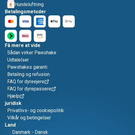
Hundeluftning
Betalingsmetoder
Få mere at vide
Sådan virker Pawshake
Udtalelser
Pawshakes garanti
Betaling og refusion
FAQ for dyreejere
FAQ for dyrepassere
Hjælp
juridisk
Privatlivs- og cookiepolitik
Vilkår og betingelser
Land
Danmark
-
Dansk