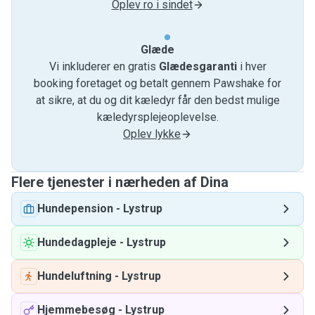
Oplev ro i sindet
Glæde
Vi inkluderer en gratis
Glædesgaranti
i hver
booking foretaget og betalt gennem Pawshake for
at sikre, at du og dit kæledyr får den bedst mulige
kæledyrsplejeoplevelse.
Oplev lykke
Flere tjenester i nærheden af ​​Dina
Hundepension
-
Lystrup
Hundedagpleje
-
Lystrup
Hundeluftning
-
Lystrup
Hjemmebesøg
-
Lystrup