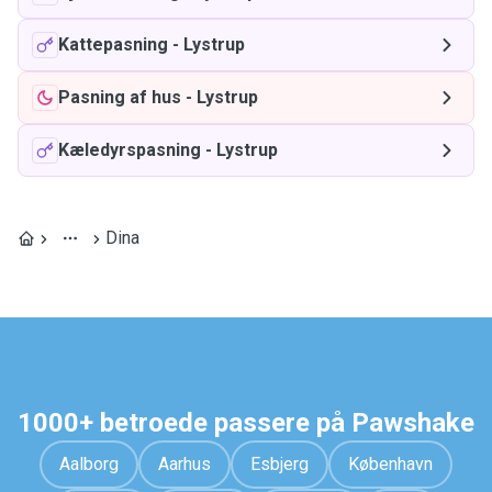
Kattepasning
-
Lystrup
Pasning af hus
-
Lystrup
Kæledyrspasning
-
Lystrup
Dina
1000+ betroede passere på Pawshake
Aalborg
Aarhus
Esbjerg
København