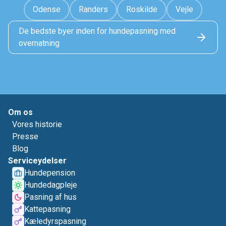
Odense
Randers
Roskilde
Vejle
De bedste byer inden for hundepasning med
overnatning
Om os
Vores historie
Presse
Blog
Serviceydelser
Hundepension
Hundedagpleje
Pasning af hus
Kattepasning
Kæledyrspasning