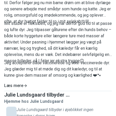
til. Derfor følger jeg nu min barne drøm om at blive dyrlæge
og senere arbejde med smådyr som hunde og katte. Jeg er
rolig, omsorgsfuld og imødekommende, og jeg oplever
ofte, at dyr hurtigt falder til ro i mit selskab
🫶🏼
Mit studie er fleksibelt, og jeg har derfor god tid til at passe
og lufte dyr. Jeg tilpasser gåturene efter din hunds behov –
både korte hyggeture eller længere ture med masser af
aktivitet. Under pasning i hjemmet lægger jeg vægt på
nærvær, leg og tryghed, så dit kæledyr får en kærlig
oplevelse, mens du er væk. Det indebærer selvfølgelig en
masse billeder, så
I
føler jer ekstra trygge
😊
Jeg accepterer både vaccinerede og ikke-vaccinerede dyr.
Jeg glæder mig til at møde dig og dit kæledyr, og til at
kunne give dem masser af omsorg og kærlighed
❤️🐾
Læs mere
Julie Lundsgaard tilbyder ...
Hjemme hos Julie Lundsgaard
Julie Lundsgaard tilbyder i øjeblikket ingen
tjenester i deres hjem.