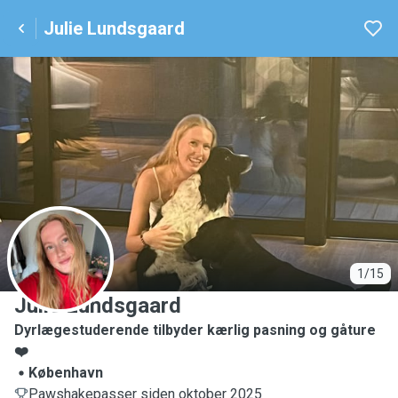
Julie Lundsgaard
J
1/15
Julie Lundsgaard
Dyrlægestuderende tilbyder kærlig pasning og gåture
❤️
København
Pawshakepasser siden oktober 2025