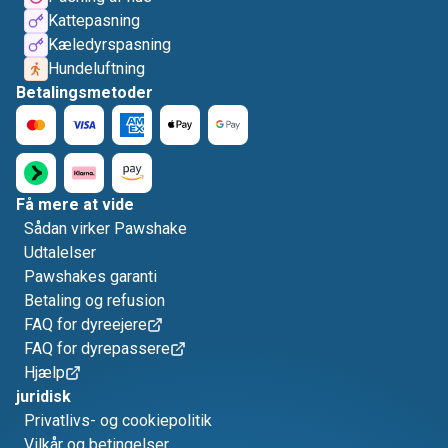
Kattepasning
Kæledyrspasning
Hundeluftning
Betalingsmetoder
Få mere at vide
Sådan virker Pawshake
Udtalelser
Pawshakes garanti
Betaling og refusion
FAQ for dyreejere
FAQ for dyrepassere
Hjælp
juridisk
Privatlivs- og cookiepolitik
Vilkår og betingelser