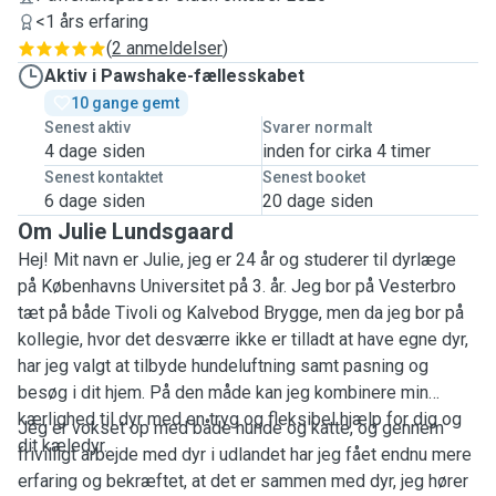
<1 års erfaring
(
2 anmeldelser
)
Aktiv i Pawshake-fællesskabet
10 gange gemt
Senest aktiv
Svarer normalt
4 dage siden
inden for cirka 4 timer
Senest kontaktet
Senest booket
6 dage siden
20 dage siden
Om Julie Lundsgaard
Hej! Mit navn er Julie, jeg er 24 år og studerer til dyrlæge
på Københavns Universitet
på 3. år.
Jeg bor på Vesterbro
tæt på både Tivoli og Kalvebod Brygge, men da jeg bor på
kollegie, hvor det desværre ikke er tilladt at have egne dyr,
har jeg valgt at tilbyde hundeluftning samt pasning og
besøg i dit hjem. På den måde kan jeg kombinere min
kærlighed til dyr med en tryg og fleksibel hjælp for dig og
Jeg er vokset op med både hunde og katte, og gennem
dit kæledyr.
frivilligt arbejde med dyr i udlandet har jeg fået endnu mere
erfaring og bekræftet, at det er sammen med dyr, jeg hører