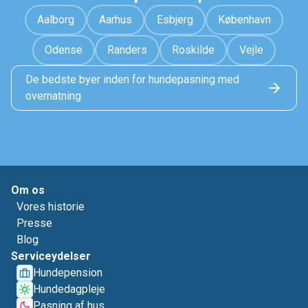
Aalborg
Aarhus
Esbjerg
København
Odense
Randers
Roskilde
Vejle
De bedste byer inden for hundepasning med
overnatning
Om os
Vores historie
Presse
Blog
Serviceydelser
Hundepension
Hundedagpleje
Pasning af hus