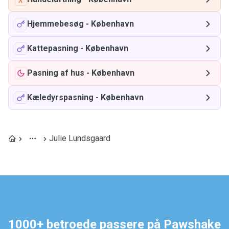
Hjemmebesøg
-
København
Kattepasning
-
København
Pasning af hus
-
København
Kæledyrspasning
-
København
Julie Lundsgaard
1000+ betroede passere på Pawshake