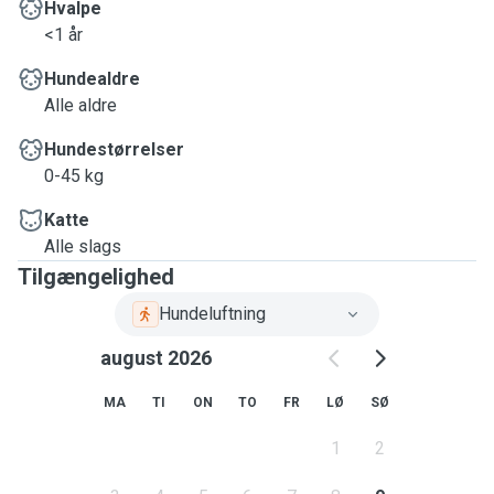
Hvalpe
<1 år
Hundealdre
Alle aldre
Hundestørrelser
0-45 kg
Katte
Alle slags
Tilgængelighed
Hundeluftning
august 2026
MA
TI
ON
TO
FR
LØ
SØ
1
2