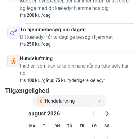
Book en dyrepasser, der kommer forbi for at fodre
with it. I know how important family member such a dog is,
og lege med dit kæledyr hjemme hos dig.
so I am also cautious regarding any sort of danger the dog
fra
200 kr.
/dag
may encounter in the open.
I accept only vaccinated dogs and I would like to also have
To hjemmebesøg om dagen
an insight on the dogs history/experiences in order to
Dit kæledyr får to daglige besøg i hjemmet
adapt my approach.
fra
250 kr.
/dag
Hundeluftning
Find en som kan lufte din hund når du ikke selv har
tid
fra
100 kr.
/gåtur,
75 kr.
/yderligere kæledyr
Tilgængelighed
Hundeluftning
august 2026
MA
TI
ON
TO
FR
LØ
SØ
1
2