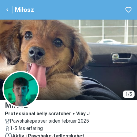
Miłosz
M
1/5
Miłosz
Professional belly scratcher
Viby J
Pawshakepasser siden februar 2025
1-5 års erfaring
Aktiv i Pawshake-fællesskabet