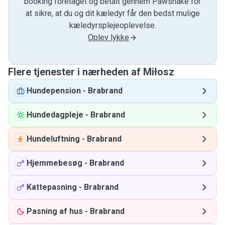
booking foretaget og betalt gennem Pawshake for
at sikre, at du og dit kæledyr får den bedst mulige
kæledyrsplejeoplevelse.
Oplev lykke
Flere tjenester i nærheden af ​​Miłosz
Hundepension
-
Brabrand
Hundedagpleje
-
Brabrand
Hundeluftning
-
Brabrand
Hjemmebesøg
-
Brabrand
Kattepasning
-
Brabrand
Pasning af hus
-
Brabrand