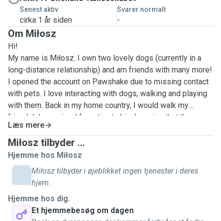
Senest aktiv
Svarer normalt
cirka 1 år siden
-
Om Miłosz
Hi!
My name is Miłosz. I own two lovely dogs (currently in a
long-distance relationship) and am friends with many more!
I opened the account on Pawshake due to missing contact
with pets. I love interacting with dogs, walking and playing
with them. Back in my home country, I would walk my
friends' dogs, sized from tiny to big, knowing that the
Læs mere
owners do not always have the time to spend with their
companions due to busy schedules. (besides walking my
Miłosz tilbyder ...
dogs ofc) I have also walked dogs from dog shelters,
Hjemme hos Miłosz
trying to lighten up the pet's day. (worked out every time)
Miłosz tilbyder i øjeblikket ingen tjenester i deres
I am friendly, patient, and full of positive energy. Knowing
hjem.
how much most dogs like it, I LOVE to scratch their bellies.
Hjemme hos dig.
I will be happy to help you with caring for your animal and I
Et hjemmebesøg om dagen
will very much appreciate the trust if you let me spend time