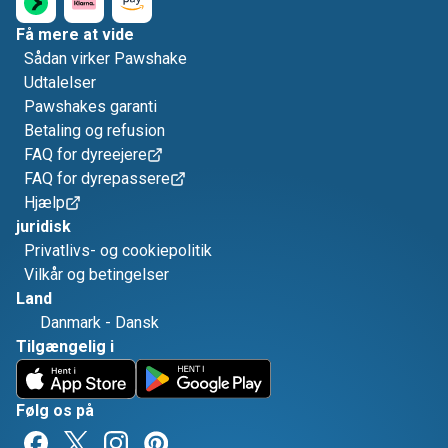
Få mere at vide
Sådan virker Pawshake
Udtalelser
Pawshakes garanti
Betaling og refusion
FAQ for dyreejere
FAQ for dyrepassere
Hjælp
juridisk
Privatlivs- og cookiepolitik
Vilkår og betingelser
Land
Danmark
-
Dansk
Tilgængelig i
Følg os på