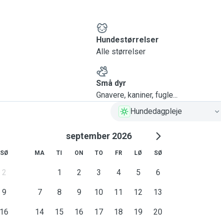
Hundestørrelser
Alle størrelser
Små dyr
Gnavere, kaniner, fugle...
Hundedagpleje
september 2026
SØ
MA
TI
ON
TO
FR
LØ
SØ
2
1
2
3
4
5
6
9
7
8
9
10
11
12
13
16
14
15
16
17
18
19
20