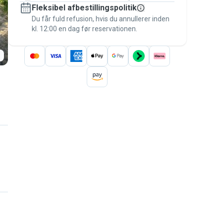
Fleksibel afbestillingspolitik
Hold alt på Pawshake – fra den første
besked til betalingen – for at være dækket
Du får fuld refusion, hvis du annullerer inden
kl. 12:00 en dag før reservationen.
af
Pawshake-garantien
.