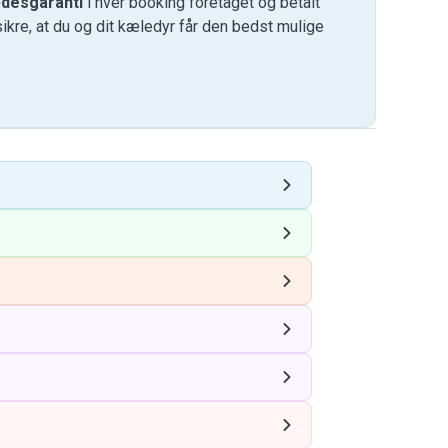
desgaranti
i hver booking foretaget og betalt
kre, at du og dit kæledyr får den bedst mulige