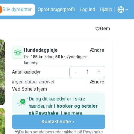
Bliv dyresitter
Opret brugerprofil
Log ind
Hjælp
Gem
Hundedagpleje
Ændre
fra
185 kr.
/dag,
50 kr.
/yderligere
kæledyr
Antal kæledyr
-
+
Ingen datoer angivet
Ændre
Ved Sofie's hjem
Du og dit kæledyr er i sikre
hænder, når I
booker og betaler
på Pawshake
.
Læs mere
Sikre betalinger
Kontakt Sofie
Support, hvis planerne ændrer
sig
Du kan sende beskeder sikkert på Pawshake
Dækkede bookinger