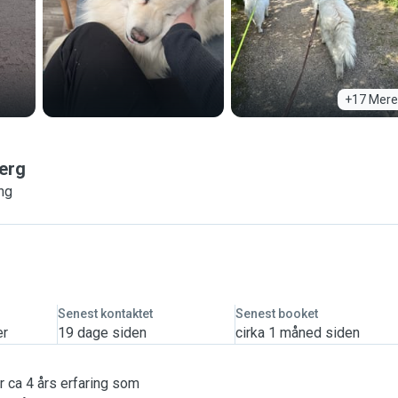
+17 Mere
erg
ing
Senest kontaktet
Senest booket
er
19 dage siden
cirka 1 måned siden
ar ca 4 års erfaring som