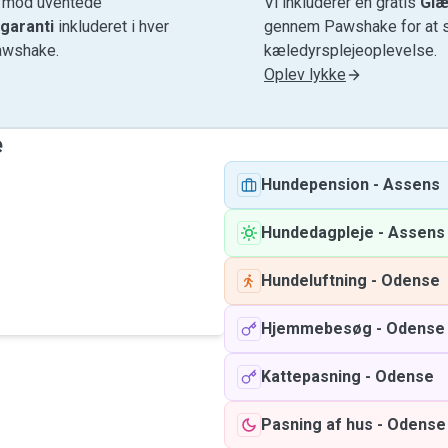
e mod uventede
Vi inkluderer en gratis
Glæ
garanti
inkluderet i hver
gennem Pawshake for at si
awshake.
kæledyrsplejeoplevelse.
Oplev lykke
e
Hundepension
-
Assens
Hundedagpleje
-
Assens
Hundeluftning
-
Odense
Hjemmebesøg
-
Odense
Kattepasning
-
Odense
Pasning af hus
-
Odense