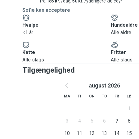
fra
185 kr.
/dag,
50 kr.
/yderligere kæledyr
Sofie kan acceptere
Hvalpe
Hundealdre
<1 år
Alle aldre
Katte
Fritter
Alle slags
Alle slags
Tilgængelighed
august 2026
MA
TI
ON
TO
FR
LØ
1
3
4
5
6
7
8
10
11
12
13
14
15