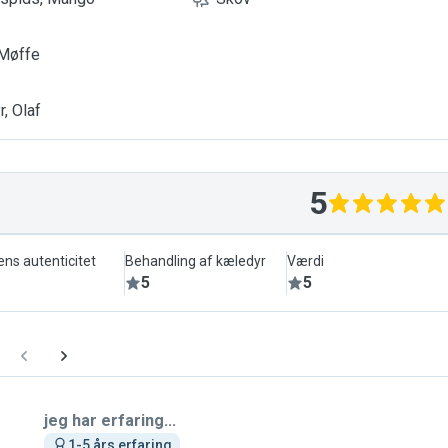
 Møffe
, Olaf
5
ens autenticitet
Behandling af kæledyr
Værdi
5
5
jeg har erfaring...
1-5 års erfaring