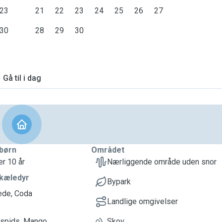
23
21
22
23
24
25
26
27
30
28
29
30
Gå til i dag
børn
Området
er 10 år
Nærliggende område uden snor
kæledyr
Bypark
ede, Coda
Landlige omgivelser
spids, Mango
Skov