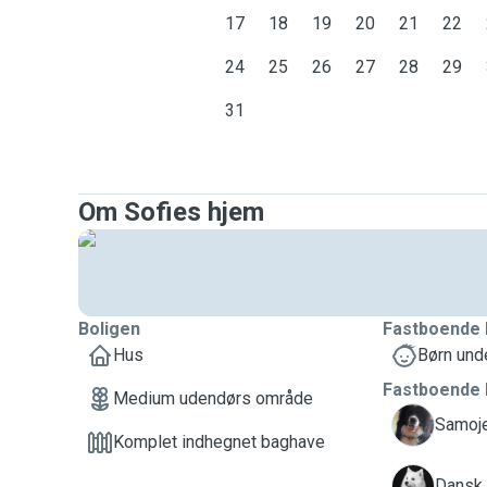
17
18
19
20
21
22
24
25
26
27
28
29
31
Om Sofies hjem
Boligen
Fastboende 
Hus
Børn und
Fastboende 
Medium udendørs område
C
Samoj
Komplet indhegnet baghave
M
Dansk 