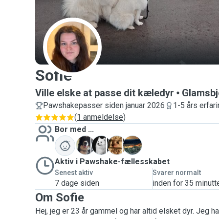
S
Sofie
Ville elske at passe dit kæledyr
Glamsbj
Pawshakepasser siden januar 2026
1-5 års erfar
(
1 anmeldelse
)
Bor med ...
C
M
M
O
Aktiv i Pawshake-fællesskabet
Senest aktiv
Svarer normalt
7 dage siden
inden for 35 minutt
Om Sofie
Hej, jeg er 23 år gammel og har altid elsket dyr. Jeg h