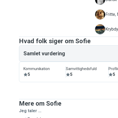
M
Fritte,
O
Krybdyr
Hvad folk siger om Sofie
Samlet vurdering
Kommunikation
Samvittighedsfuld
Profil
5
5
5
Mere om Sofie
Jeg taler ...