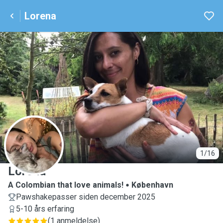
Lorena
L
1/16
Lorena
A Colombian that love animals!
København
Pawshakepasser siden december 2025
5-10 års erfaring
(
1 anmeldelse
)