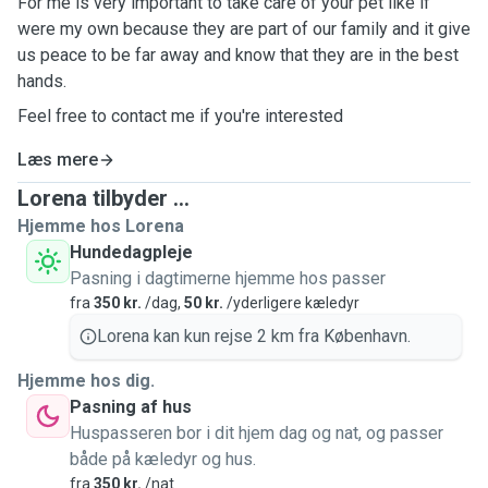
For me is very important to take care of your pet like if
were my own because they are part of our family and it give
us peace to be far away and know that they are in the best
hands.
Feel free to contact me if you're interested
Læs mere
Lorena tilbyder ...
Hjemme hos Lorena
Hundedagpleje
Pasning i dagtimerne hjemme hos passer
fra
350 kr.
/dag,
50 kr.
/yderligere kæledyr
Lorena kan kun rejse 2 km fra København.
Hjemme hos dig.
Pasning af hus
Huspasseren bor i dit hjem dag og nat, og passer
både på kæledyr og hus.
fra
350 kr.
/nat