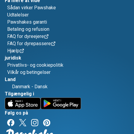
Få mere at vide
Sådan virker Pawshake
Udtalelser
Pawshakes garanti
Betaling og refusion
FAQ for dyreejere
FAQ for dyrepassere
Hjælp
juridisk
Privatlivs- og cookiepolitik
Vilkår og betingelser
Land
Danmark
-
Dansk
Tilgængelig i
Følg os på