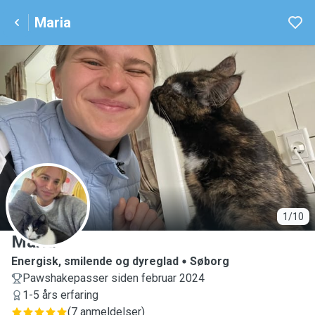
Maria
M
1/10
Maria
Energisk, smilende og dyreglad
Søborg
Pawshakepasser siden februar 2024
1-5 års erfaring
(
7 anmeldelser
)