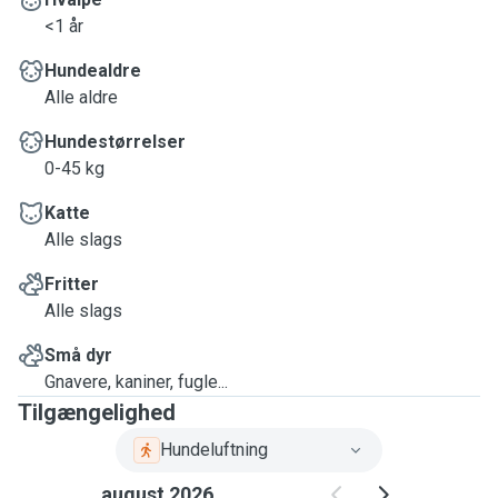
<1 år
Hundealdre
Alle aldre
Hundestørrelser
0-45 kg
Katte
Alle slags
Fritter
Alle slags
Små dyr
Gnavere, kaniner, fugle...
Tilgængelighed
Hundeluftning
august 2026