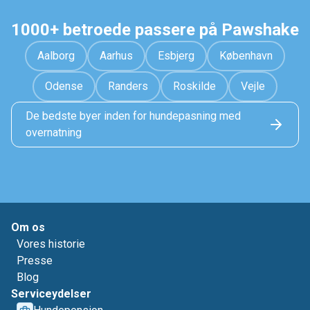
1000+ betroede passere på Pawshake
Aalborg
Aarhus
Esbjerg
København
Odense
Randers
Roskilde
Vejle
De bedste byer inden for hundepasning med
overnatning
Om os
Vores historie
Presse
Blog
Serviceydelser