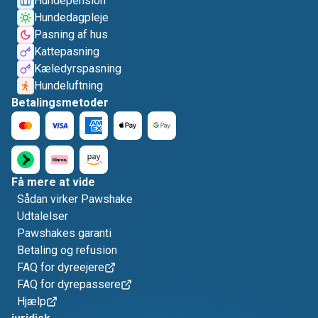
Hundepension
Hundedagpleje
Pasning af hus
Kattepasning
Kæledyrspasning
Hundeluftning
Betalingsmetoder
Få mere at vide
Sådan virker Pawshake
Udtalelser
Pawshakes garanti
Betaling og refusion
FAQ for dyreejere
FAQ for dyrepassere
Hjælp