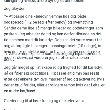
killinger og hvalpe, ældre dyr og alt derimellem.
Jeg tilbyder:
🐾 At passe dine kæledyr hjemme hos dig, både
dagsbesøg (1-2 besøg, efter behov) og overnatning.
Sender gerne lige så mange billeder og opdateringer som
ønskes. Jeg arbejder deltid og kan derfor tilbringe en del
tid sammen med dit kæledyr. Dog kan det være svært for
mig at forpligte til længere pasningsforløb (10+ dage), især
hvis det er et stykke udenfor byen, men tøv endelig ikke
🐾 Gåture med din hund som selvfølgelig tilpasses dens
med at skrive, så vurderer jeg alt efter situationen.
behov.
Jeg går meget op i at skabe ro og tryghed for dit kæledyr,
så de føler sig godt tilpas. Tilpasser altid min passestil
efter det enkelte dyr, dvs. masser af leg og aktivering, hvis
der er brug for det, eller et roligere tempo hvis det f.eks. er
en ældre kat/hund.
Glæder mig til at høre fra dig og dit kæledyr! ☺️