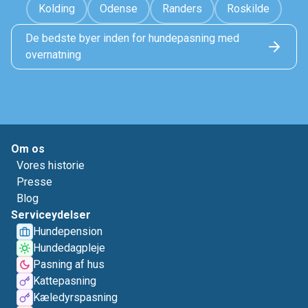
Kolding
Odense
Randers
Roskilde
De bedste byer inden for hundepasning med
overnatning
Om os
Vores historie
Presse
Blog
Serviceydelser
Hundepension
Hundedagpleje
Pasning af hus
Kattepasning
Kæledyrspasning