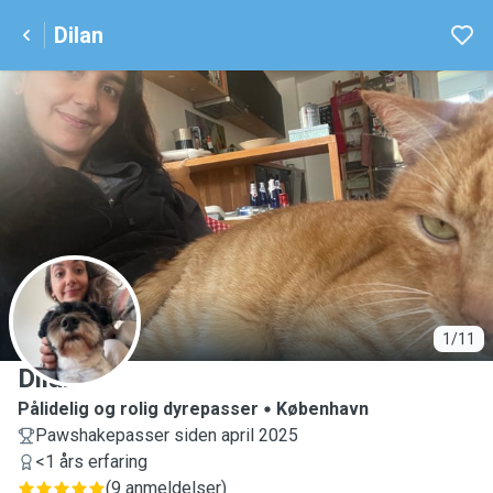
Dilan
D
1/11
Dilan
Pålidelig og rolig dyrepasser
København
Pawshakepasser siden april 2025
<1 års erfaring
(
9 anmeldelser
)