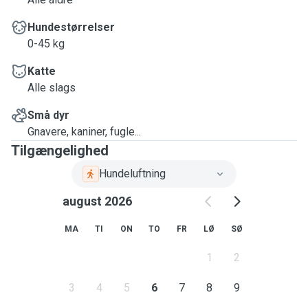
Hundestørrelser
0-45 kg
Katte
Alle slags
Små dyr
Gnavere, kaniner, fugle...
Tilgængelighed
Hundeluftning
august 2026
MA
TI
ON
TO
FR
LØ
SØ
1
2
3
4
5
6
7
8
9