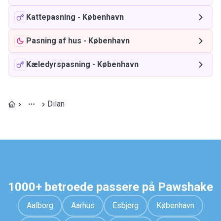
Kattepasning
-
København
Pasning af hus
-
København
Kæledyrspasning
-
København
Dilan
1000+ betroede passere på Pawshake
Aalborg
Aarhus
Esbjerg
København