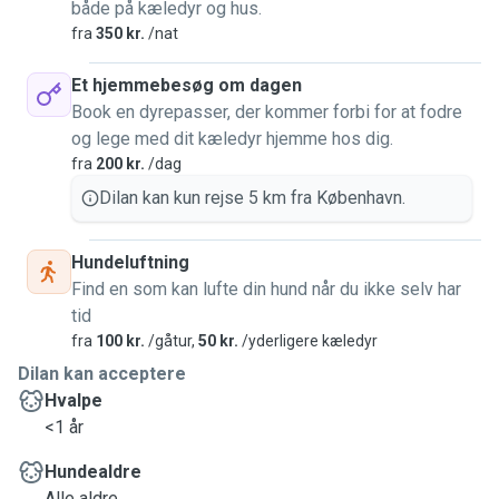
både på kæledyr og hus.
fra
350 kr.
/nat
Et hjemmebesøg om dagen
Book en dyrepasser, der kommer forbi for at fodre
og lege med dit kæledyr hjemme hos dig.
fra
200 kr.
/dag
Dilan kan kun rejse 5 km fra København.
Hundeluftning
Find en som kan lufte din hund når du ikke selv har
tid
fra
100 kr.
/gåtur,
50 kr.
/yderligere kæledyr
Dilan kan acceptere
Hvalpe
<1 år
Hundealdre
Alle aldre