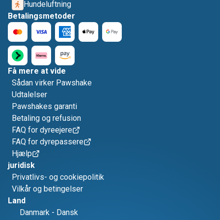
Hundeluftning
Betalingsmetoder
Få mere at vide
Sådan virker Pawshake
Udtalelser
Pawshakes garanti
Betaling og refusion
FAQ for dyreejere
FAQ for dyrepassere
Hjælp
juridisk
Privatlivs- og cookiepolitik
Vilkår og betingelser
Land
Danmark
-
Dansk