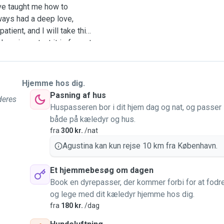
ave taught me how to
lways had a deep love,
atient, and I will take this
how important it is for pet
after their beloved
lm environment for your
 instructions or routines
Hjemme hos dig.
Pasning af hus
 deres
Huspasseren bor i dit hjem dag og nat, og passer
både på kæledyr og hus.
fra
300 kr.
/nat
Agustina kan kun rejse 10 km fra København.
Et hjemmebesøg om dagen
Book en dyrepasser, der kommer forbi for at fodr
og lege med dit kæledyr hjemme hos dig.
fra
180 kr.
/dag