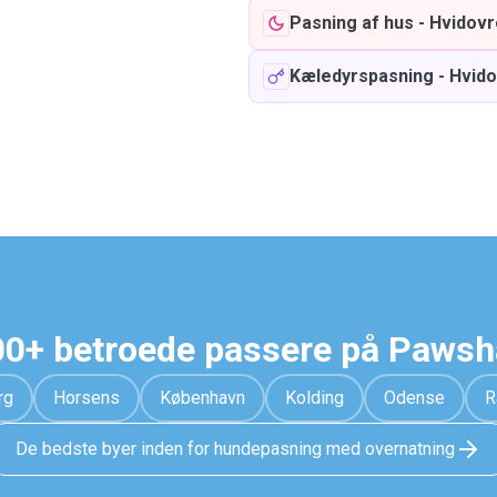
Pasning af hus
-
Hvidovr
Kæledyrspasning
-
Hvid
0+ betroede passere på Paws
rg
Horsens
København
Kolding
Odense
R
De bedste byer inden for hundepasning med overnatning