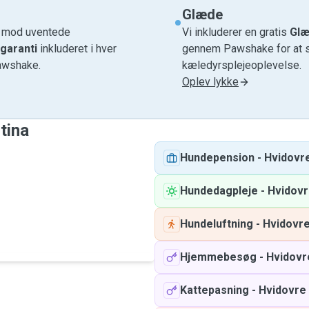
Glæde
e mod uventede
Vi inkluderer en gratis
Glæ
garanti
inkluderet i hver
gennem Pawshake for at si
awshake.
kæledyrsplejeoplevelse.
Oplev lykke
stina
Hundepension
-
Hvidovr
Hundedagpleje
-
Hvidov
Hundeluftning
-
Hvidovr
Hjemmebesøg
-
Hvidovr
Kattepasning
-
Hvidovre