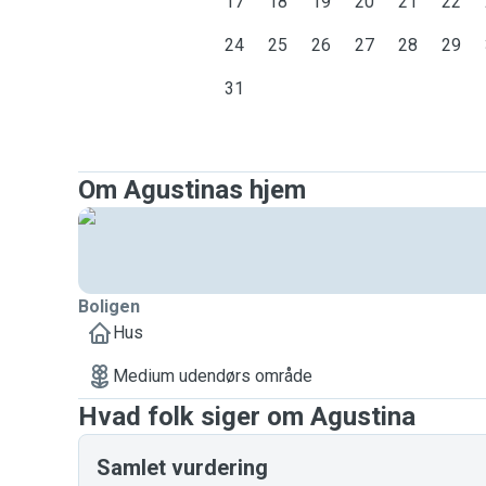
17
18
19
20
21
22
24
25
26
27
28
29
31
Om Agustinas hjem
Boligen
Hus
Medium udendørs område
Hvad folk siger om Agustina
Samlet vurdering