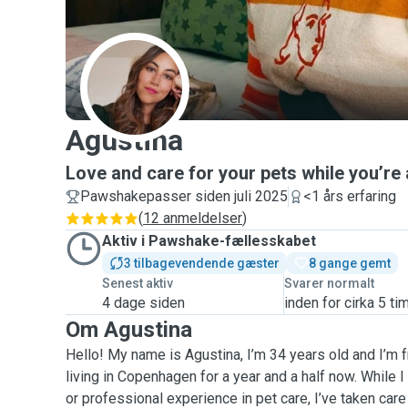
A
Agustina
Love and care for your pets while you’re
Pawshakepasser siden juli 2025
<1 års erfaring
(
12 anmeldelser
)
Aktiv i Pawshake-fællesskabet
3 tilbagevendende gæster
8 gange gemt
Senest aktiv
Svarer normalt
4 dage siden
inden for cirka 5 ti
Om Agustina
Hello! My name is Agustina, I’m 34 years old and I’m 
living in Copenhagen for a year and a half now. While I 
or professional experience in pet care, I’ve taken care