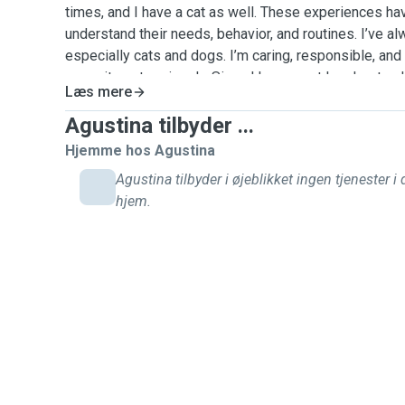
times, and I have a cat as well. These experiences h
understand their needs, behavior, and routines. I’ve a
especially cats and dogs. I’m caring, responsible, and p
commitment seriously. Since I have a cat I understand 
Læs mere
owners to feel at ease when someone else is looking 
companions. I can offer affection, attention, and a ca
Agustina tilbyder ...
pets while you’re away. I’m happy to follow any special
Hjemme hos Agustina
your pet may have.
Agustina tilbyder i øjeblikket ingen tjenester i
hjem.