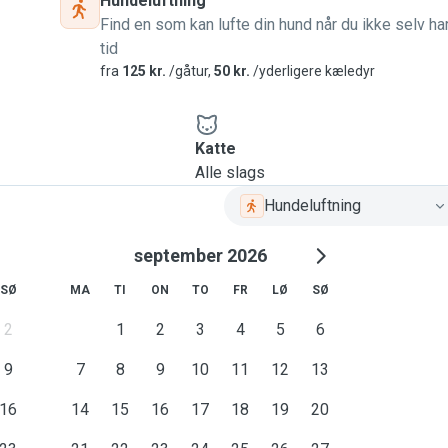
Hundeluftning
Find en som kan lufte din hund når du ikke selv ha
tid
fra
125 kr.
/gåtur,
50 kr.
/yderligere kæledyr
Katte
Alle slags
Hundeluftning
september 2026
SØ
MA
TI
ON
TO
FR
LØ
SØ
2
1
2
3
4
5
6
9
7
8
9
10
11
12
13
16
14
15
16
17
18
19
20