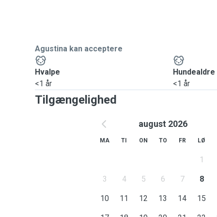
Agustina kan acceptere
Hvalpe
Hundealdre
<1 år
<1 år
Tilgængelighed
august 2026
MA
TI
ON
TO
FR
LØ
1
3
4
5
6
7
8
10
11
12
13
14
15