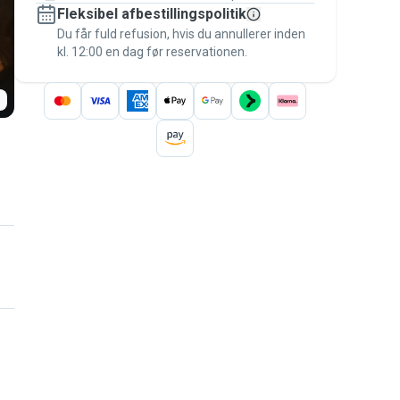
Fleksibel afbestillingspolitik
Hold alt på Pawshake – fra den første
besked til betalingen – for at være dækket
Du får fuld refusion, hvis du annullerer inden
kl. 12:00 en dag før reservationen.
af
Pawshake-garantien
.