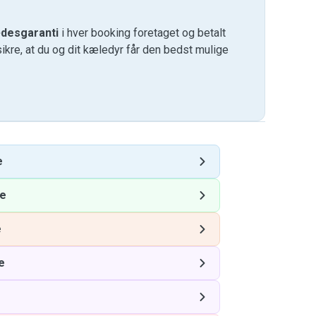
desgaranti
i hver booking foretaget og betalt
kre, at du og dit kæledyr får den bedst mulige
e
re
e
e