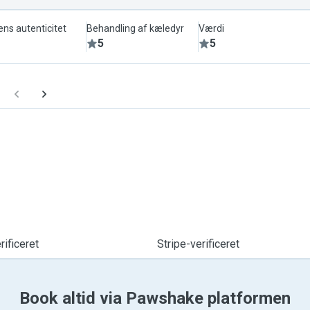
ens autenticitet
Behandling af kæledyr
Værdi
5
5
ificeret
Stripe-verificeret
Book altid via Pawshake platformen