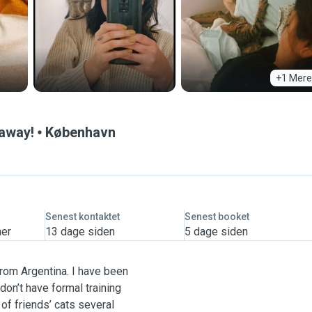
+1 Mere
 away!
København
Senest kontaktet
Senest booket
mer
13 dage siden
5 dage siden
from Argentina. I have been
don’t have formal training
 of friends’ cats several