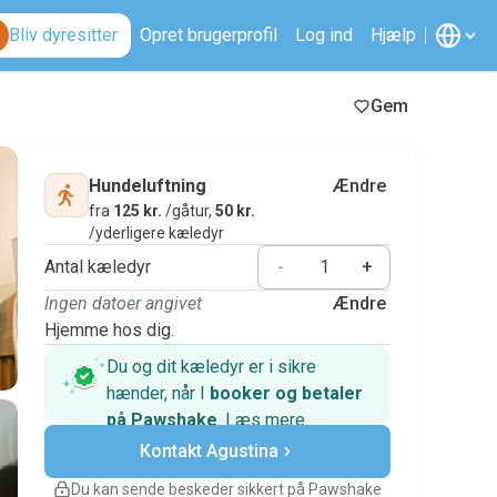
Bliv dyresitter
Opret brugerprofil
Log ind
Hjælp
Gem
Hundeluftning
Ændre
fra
125 kr.
/gåtur,
50 kr.
/yderligere kæledyr
Antal kæledyr
-
+
Ingen datoer angivet
Ændre
Hjemme hos dig.
Du og dit kæledyr er i sikre
hænder, når I
booker og betaler
på Pawshake
.
Læs mere
Sikre betalinger
Kontakt Agustina
Support, hvis planerne ændrer
sig
Du kan sende beskeder sikkert på Pawshake
Dækkede bookinger