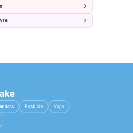
e
ovre
hake
anders
Roskilde
Vejle