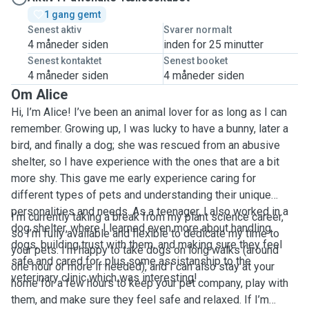
1 gang gemt
Senest aktiv
Svarer normalt
4 måneder siden
inden for 25 minutter
Senest kontaktet
Senest booket
4 måneder siden
4 måneder siden
Om Alice
Hi, I’m Alice! I’ve been an animal lover for as long as I can
remember. Growing up, I was lucky to have a bunny, later a
bird, and finally a dog; she was rescued from an abusive
shelter, so I have experience with the ones that are a bit
more shy. This gave me early experience caring for
different types of pets and understanding their unique
personalities and needs. As a teenager, I also worked in a
I’m currently taking a break from my plant science career,
dog shelter, where I learned even more about handling
so I’m fully available and flexible to dedicate my time to
dogs, building trust with them, and making sure they feel
your pets. I’m happy to take dogs on long walks (around
safe and cared for...plus some assistanship to the
one hour or more if needed), and I can also stay at your
veterinary clinic which was interesting!
home for a few hours to keep your pet company, play with
them, and make sure they feel safe and relaxed. If I’m