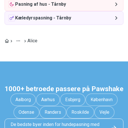
Pasning af hus
-
Tårnby
Kæledyrspasning
-
Tårnby
Alice
1000+ betroede passere på Pawshake
Aalborg
Aarhus
Esbjerg
København
Odense
Randers
Roskilde
Vejle
De bedste byer inden for hundepasning med