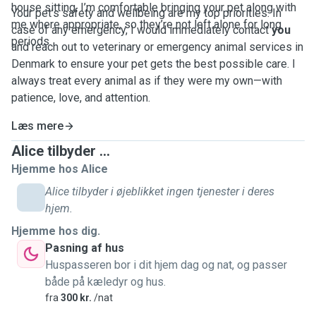
house sitting, I’m comfortable bringing your pet along with
Your pet’s safety and wellbeing are my top priorities. In
me where appropriate, so they’re not left alone for long
case of any emergency, I would immediately contact
you
periods.
and reach out to veterinary or emergency animal services in
Denmark to ensure your pet gets the best possible care. I
always treat every animal as if they were my own—with
patience, love, and attention.
Læs mere
Alice tilbyder ...
Hjemme hos Alice
Alice tilbyder i øjeblikket ingen tjenester i deres
hjem.
Hjemme hos dig.
Pasning af hus
Huspasseren bor i dit hjem dag og nat, og passer
både på kæledyr og hus.
fra
300 kr.
/nat