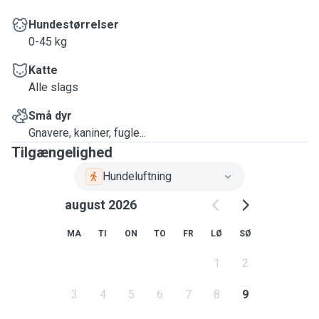
Hundestørrelser
0-45 kg
Katte
Alle slags
Små dyr
Gnavere, kaniner, fugle...
Tilgængelighed
Hundeluftning
august 2026
MA
TI
ON
TO
FR
LØ
SØ
1
2
3
4
5
6
7
8
9