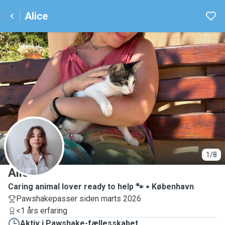
Alice
A
1/8
Alice
Caring animal lover ready to help 🐾
København
Pawshakepasser siden marts 2026
<1 års erfaring
Aktiv i Pawshake-fællesskabet