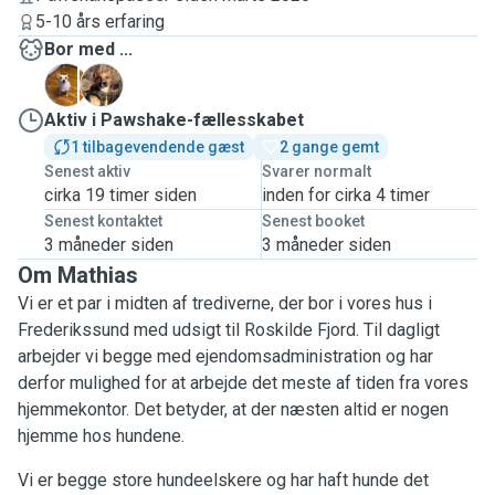
5-10 års erfaring
Bor med ...
M
M
Aktiv i Pawshake-fællesskabet
1 tilbagevendende gæst
2 gange gemt
Senest aktiv
Svarer normalt
cirka 19 timer siden
inden for cirka 4 timer
Senest kontaktet
Senest booket
3 måneder siden
3 måneder siden
Om Mathias
Vi er et par i midten af trediverne, der bor i vores hus i
Frederikssund med udsigt til Roskilde Fjord. Til dagligt
arbejder vi begge med ejendomsadministration og har
derfor mulighed for at arbejde det meste af tiden fra vores
hjemmekontor. Det betyder, at der næsten altid er nogen
hjemme hos hundene.
Vi er begge store hundeelskere og har haft hunde det