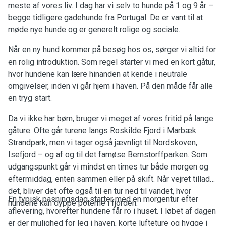
meste af vores liv. I dag har vi selv to hunde på 1 og 9 år –
begge tidligere gadehunde fra Portugal. De er vant til at
møde nye hunde og er generelt rolige og sociale.
Når en ny hund kommer på besøg hos os, sørger vi altid for
en rolig introduktion. Som regel starter vi med en kort gåtur,
hvor hundene kan lære hinanden at kende i neutrale
omgivelser, inden vi går hjem i haven. På den måde får alle
en tryg start.
Da vi ikke har børn, bruger vi meget af vores fritid på lange
gåture. Ofte går turene langs Roskilde Fjord i Marbæk
Strandpark, men vi tager også jævnligt til Nordskoven,
Isefjord – og af og til det famøse Bernstorffparken. Som
udgangspunkt går vi mindst en times tur både morgen og
eftermiddag, enten sammen eller på skift. Når vejret tillader
det, bliver det ofte også til en tur ned til vandet, hvor
En typisk pasningsdag starter med en morgentur efter
hundene kan dyppe poterne i fjorden.
aflevering, hvorefter hundene får ro i huset. I løbet af dagen
er der mulighed for leg i haven, korte lufteture og hygge i