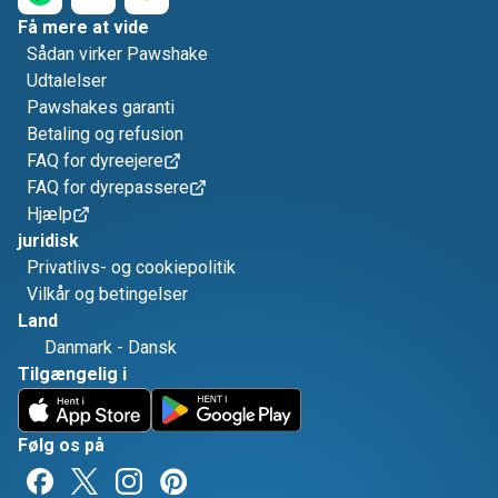
Få mere at vide
Sådan virker Pawshake
Udtalelser
Pawshakes garanti
Betaling og refusion
FAQ for dyreejere
FAQ for dyrepassere
Hjælp
juridisk
Privatlivs- og cookiepolitik
Vilkår og betingelser
Land
Danmark
-
Dansk
Tilgængelig i
Følg os på