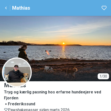
Mathias
M
1/30
Mathias
Tryg og kærlig pasning hos erfarne hundeejere ved
Fjorden
Frederikssund
Pawshakepasser siden marts 2026