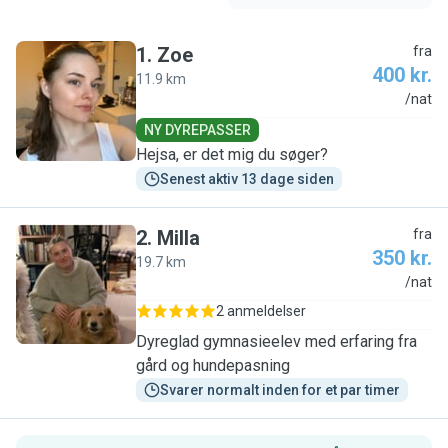
1
.
Zoe
fra
400 kr.
11.9 km
Z
/nat
NY DYREPASSER
Hejsa, er det mig du søger?
Senest aktiv 13 dage siden
2
.
Milla
fra
350 kr.
19.7 km
M
/nat
2 anmeldelser
Dyreglad gymnasieelev med erfaring fra
gård og hundepasning
Svarer normalt inden for et par timer