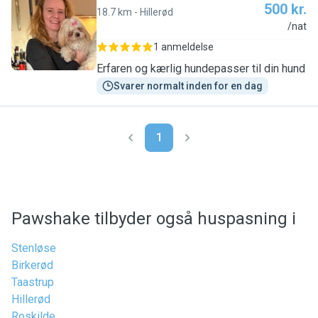
500 kr.
18.7 km - Hillerød
I
/nat
1 anmeldelse
Erfaren og kærlig hundepasser til din hund
Svarer normalt inden for en dag
1
Pawshake tilbyder også huspasning i
Stenløse
Birkerød
Taastrup
Hillerød
Roskilde