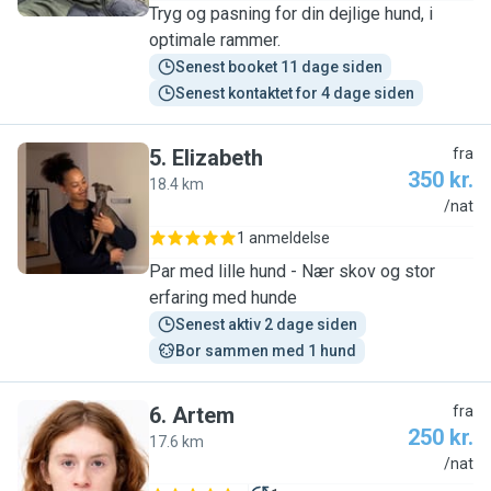
Tryg og pasning for din dejlige hund, i
optimale rammer.
Senest booket 11 dage siden
Senest kontaktet for 4 dage siden
5
.
Elizabeth
fra
350 kr.
18.4 km
E
/nat
1 anmeldelse
Par med lille hund - Nær skov og stor
erfaring med hunde
Senest aktiv 2 dage siden
Bor sammen med 1 hund
6
.
Artem
fra
250 kr.
17.6 km
A
/nat