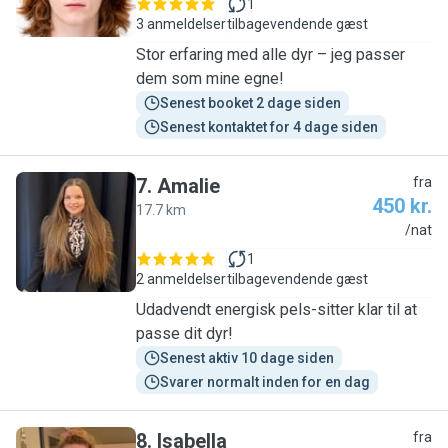
1
3 anmeldelser
tilbagevendende gæst
Stor erfaring med alle dyr – jeg passer
dem som mine egne!
Senest booket 2 dage siden
Senest kontaktet for 4 dage siden
7
.
Amalie
fra
450 kr.
17.7 km
A
/nat
1
2 anmeldelser
tilbagevendende gæst
Udadvendt energisk pels-sitter klar til at
passe dit dyr!
Senest aktiv 10 dage siden
Svarer normalt inden for en dag
8
.
Isabella
fra