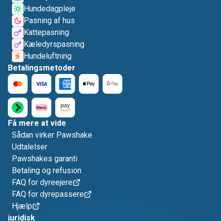
Hundedagpleje
Pasning af hus
Kattepasning
Kæledyrspasning
Hundeluftning
Betalingsmetoder
Få mere at vide
Sådan virker Pawshake
Udtalelser
Pawshakes garanti
Betaling og refusion
FAQ for dyreejere
FAQ for dyrepassere
Hjælp
juridisk