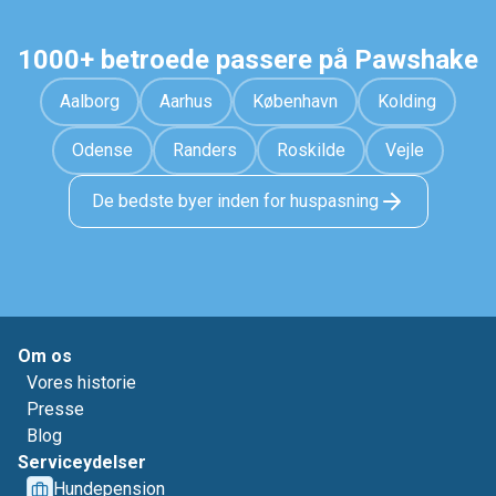
1000+ betroede passere på Pawshake
Aalborg
Aarhus
København
Kolding
Odense
Randers
Roskilde
Vejle
De bedste byer inden for huspasning
Om os
Vores historie
Presse
Blog
Serviceydelser
Hundepension