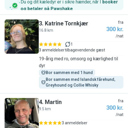
Du og dit kæledyr er i sikre hænder, når I
booker
og betaler på Pawshake
.
3
.
Katrine Tornkjær
fra
300 kr.
16.8 km
K
/nat
1
3 anmeldelser
tilbagevendende gæst
19-årig med ro, omsorg og kærlighed til
dyr
Bor sammen med 1 hund
Bor sammen med Islandsk fårehund, 
Greyhound og Collie Whisky
4
.
Martin
fra
300 kr.
9.5 km
M
/nat
3 anmeldelser