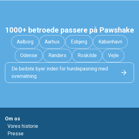
1000+ betroede passere på Pawshake
Aalborg
Aarhus
Esbjerg
København
Odense
Randers
Roskilde
Vejle
De bedste byer inden for hundepasning med
overnatning
Om os
Vores historie
Presse