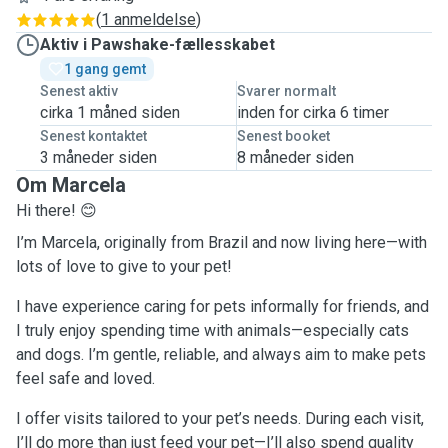
(
1 anmeldelse
)
Aktiv i Pawshake-fællesskabet
1 gang gemt
Senest aktiv
Svarer normalt
cirka 1 måned siden
inden for cirka 6 timer
Senest kontaktet
Senest booket
3 måneder siden
8 måneder siden
Om Marcela
Hi there! 😊
I’m Marcela, originally from Brazil and now living here—with
lots of love to give to your pet!
I have experience caring for pets informally for friends, and
I truly enjoy spending time with animals—especially cats
and dogs. I’m gentle, reliable, and always aim to make pets
feel safe and loved.
I offer visits tailored to your pet’s needs. During each visit,
I’ll do more than just feed your pet—I’ll also spend quality