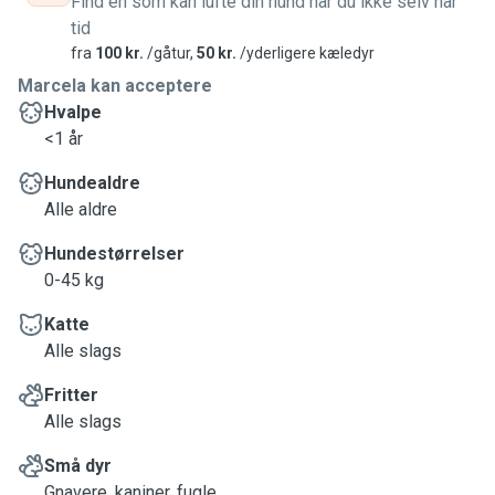
Find en som kan lufte din hund når du ikke selv har
tid
fra
100 kr.
/gåtur,
50 kr.
/yderligere kæledyr
Marcela kan acceptere
Hvalpe
<1 år
Hundealdre
Alle aldre
Hundestørrelser
0-45 kg
Katte
Alle slags
Fritter
Alle slags
Små dyr
Gnavere, kaniner, fugle...