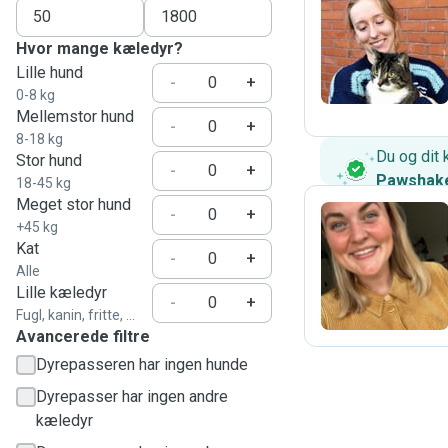
F
Hvor mange kæledyr?
Lille hund
-
+
0-8 kg
Mellemstor hund
-
+
8-18 kg
Du og dit 
Stor hund
-
+
Pawshak
18-45 kg
Meget stor hund
-
+
+45 kg
Kat
S
-
+
Alle
Lille kæledyr
-
+
Fugl, kanin, fritte, ...
Avancerede filtre
Dyrepasseren har ingen hunde
Dyrepasser har ingen andre
kæledyr