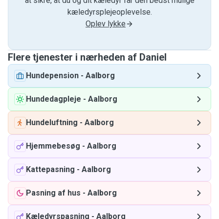
at sikre, at du og dit kæledyr får den bedst mulige
kæledyrsplejeoplevelse.
Oplev lykke
Flere tjenester i nærheden af ​​Daniel
Hundepension
-
Aalborg
Hundedagpleje
-
Aalborg
Hundeluftning
-
Aalborg
Hjemmebesøg
-
Aalborg
Kattepasning
-
Aalborg
Pasning af hus
-
Aalborg
Kæledyrspasning
-
Aalborg