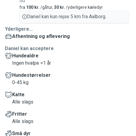
tid
fra
100 kr.
/gåtur,
30 kr.
/yderligere kæledyr
Daniel kan kun rejse 5 km fra Aalborg.
Yderligere...
Afhentning og aflevering
Daniel kan acceptere
Hundealdre
Ingen hvalpe <1 år
Hundestørrelser
0-45 kg
Katte
Alle slags
Fritter
Alle slags
Små dyr