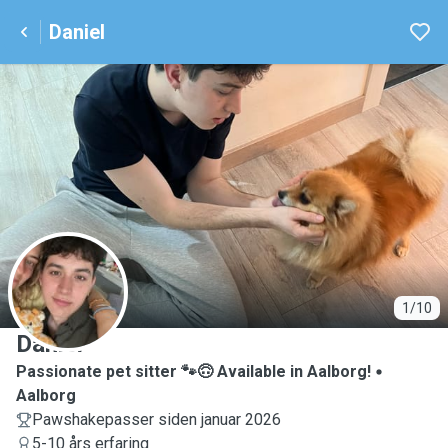
Daniel
D
1/10
Daniel
Passionate pet sitter 🐾🙃 Available in Aalborg!
Aalborg
Pawshakepasser siden januar 2026
5-10 års erfaring