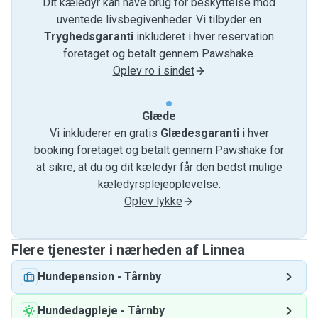
Dit kæledyr kan have brug for beskyttelse mod
uventede livsbegivenheder. Vi tilbyder en
Tryghedsgaranti
inkluderet i hver reservation
foretaget og betalt gennem Pawshake.
Oplev ro i sindet
Glæde
Vi inkluderer en gratis
Glædesgaranti
i hver
booking foretaget og betalt gennem Pawshake for
at sikre, at du og dit kæledyr får den bedst mulige
kæledyrsplejeoplevelse.
Oplev lykke
Flere tjenester i nærheden af ​​Linnea
Hundepension
-
Tårnby
Hundedagpleje
-
Tårnby