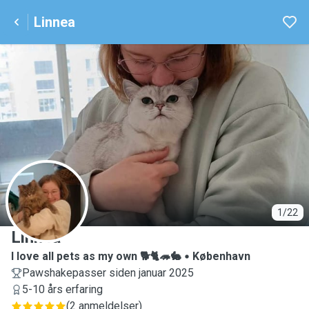
Linnea
L
1/22
Linnea
I love all pets as my own 🐕🐈🦔🐇
København
Pawshakepasser siden januar 2025
5-10 års erfaring
(
2 anmeldelser
)