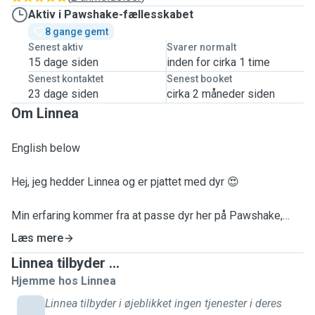
Aktiv i Pawshake-fællesskabet
8 gange gemt
Senest aktiv
Svarer normalt
15 dage siden
inden for cirka 1 time
Senest kontaktet
Senest booket
23 dage siden
cirka 2 måneder siden
Om Linnea
English below
Hej, jeg hedder Linnea og er pjattet med dyr 😍
Min erfaring kommer fra at passe dyr her på Pawshake,
mine egne dyr, og faste hundelufter jobs.
Læs mere
Linnea tilbyder ...
Min største erfaring er helt klart at passe katte og hunde 🐕
Hjemme hos Linnea
🐈
Linnea tilbyder i øjeblikket ingen tjenester i deres