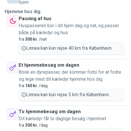
Jeg har bla igennem de sidste 5 år luftet Bertil et par gange
hjem.
om ugen 🐶 Og de sidste 2 år har jeg været fast passer for
Hjemme hos dig.
katten Sky, når hendes ejer skulle ud og rejse 🐱 Det har
Pasning af hus
været kortere ferier på en uge eller to, til at bo en måned
Huspasseren bor i dit hjem dag og nat, og passer
hos Sky.
både på kæledyr og hus.
fra
300 kr.
/nat
Jeg er vokset op med dyr og vi har tidligere haft kat,
Linnea kan kun rejse 40 km fra København.
hamster, hund, kanin og pindsvin 🐹🐱🦔
Jeg har desværre ikke kæledyr pt, og vil derfor rigtig gerne
Et hjemmebesøg om dagen
passe dine 🥰
Book en dyrepasser, der kommer forbi for at fodre
og lege med dit kæledyr hjemme hos dig.
fra
160 kr.
/dag
Hi, my name is Linnea and I love animals 😍
Linnea kan kun rejse 5 km fra København.
My experience comes from taking care of animals here on
To hjemmebesøg om dagen
Pawshake, my own animals, and regular dog walking jobs.
Dit kæledyr får to daglige besøg i hjemmet
fra
300 kr.
/dag
My biggest experience is definitely taking care of cats and