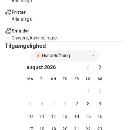
Alle slags
Fritter
Alle slags
Små dyr
Gnavere, kaniner, fugle...
Tilgængelighed
Hundeluftning
august 2026
MA
TI
ON
TO
FR
LØ
SØ
1
2
3
4
5
6
7
8
9
10
11
12
13
14
15
16
17
18
19
20
21
22
23