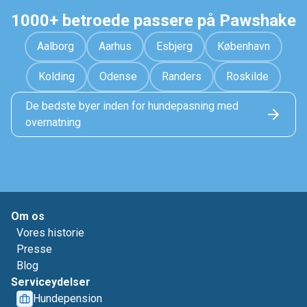
1000+ betroede passere på Pawshake
Aalborg
Aarhus
Esbjerg
København
Kolding
Odense
Randers
Roskilde
De bedste byer inden for hundepasning med
overnatning
Om os
Vores historie
Presse
Blog
Serviceydelser
Hundepension