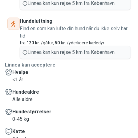
dogs 🐕🐈
Linnea kan kun rejse 5 km fra København.
For the past 5 years, I have walked Bertil a few times a
week 🐶
Hundeluftning
And for the past 2 years, I have been a regular sitter for the
Find en som kan lufte din hund når du ikke selv har
cat Sky when her owner was out traveling 🐱 It has been
tid
shorter vacations of a week or two, to staying with Sky for
fra
120 kr.
/gåtur,
50 kr.
/yderligere kæledyr
a month.
Linnea kan kun rejse 5 km fra København.
I grew up with animals and we have previously had a cat,
Linnea kan acceptere
hamster, dog, rabbit and hedgehog 🐹🐱🦔
Hvalpe
<1 år
Unfortunately, I don't have any pets at the moment, and
would therefore really like to take care of yours 🥰
Hundealdre
Alle aldre
Hundestørrelser
0-45 kg
Katte