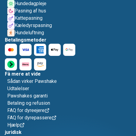
Hundedagpleje
Pasning af hus
Kattepasning
Kæledyrspasning
Hundeluftning
Betalingsmetoder
Få mere at vide
Sådan virker Pawshake
Udtalelser
Pawshakes garanti
Betaling og refusion
FAQ for dyreejere
FAQ for dyrepassere
Hjælp
juridisk