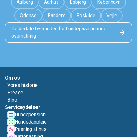
Aalborg
Aarhus
Esbjerg
København
Odense
Randers
Roskilde
Vejle
De bedste byer inden for hundepasning med
overnatning
Om os
Vores historie
Presse
Blog
Serviceydelser
Hundepension
Hundedagpleje
Pasning af hus
Kattepasning