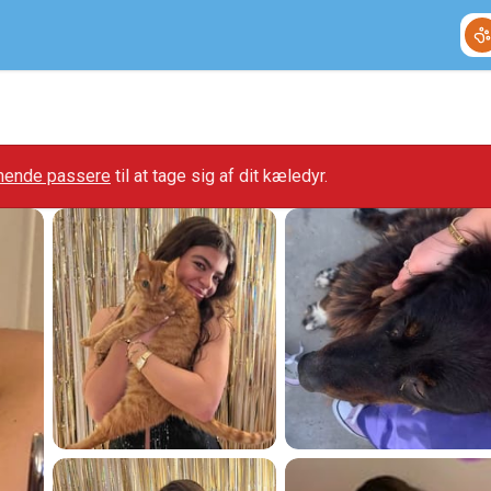
gnende passere
til at tage sig af dit kæledyr.