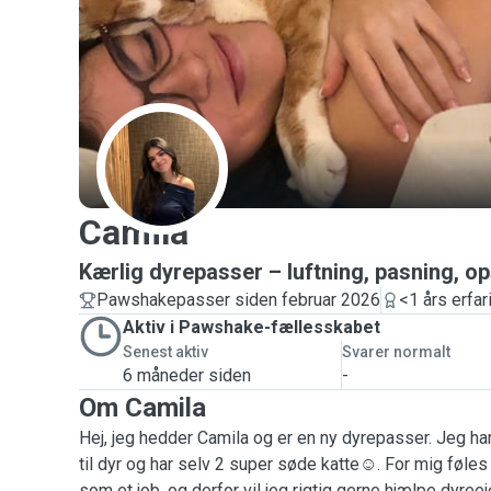
C
Camila
Kærlig dyrepasser – luftning, pasning, o
Pawshakepasser siden februar 2026
<1 års erfar
Aktiv i Pawshake-fællesskabet
Senest aktiv
Svarer normalt
6 måneder siden
-
Om Camila
Hej, jeg hedder Camila og er en ny dyrepasser. Jeg har
til dyr og har selv 2 super søde katte☺️. For mig føle
som et job, og derfor vil jeg rigtig gerne hjælpe dyree