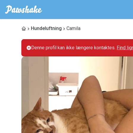
Hundeluftning
Camila
Denne profil kan ikke længere kontaktes.
Find li