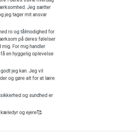
mærksomhed. Jeg sætter
 og jeg tager mit ansvar
med ro og tålmodighed for
ærksom på deres følelser
d mig. For mig handler
få en hyggelig oplevelse
godt jeg kan. Jeg vil
er og gøre alt for at lære
 sikkerhed og sundhed er
e kæledyr og ejere🥰