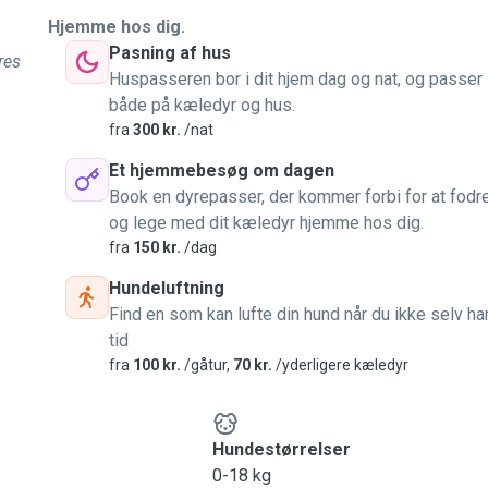
Hjemme hos dig.
Pasning af hus
res
Huspasseren bor i dit hjem dag og nat, og passer
både på kæledyr og hus.
fra
300 kr.
/nat
Et hjemmebesøg om dagen
Book en dyrepasser, der kommer forbi for at fodr
og lege med dit kæledyr hjemme hos dig.
fra
150 kr.
/dag
Hundeluftning
Find en som kan lufte din hund når du ikke selv ha
tid
fra
100 kr.
/gåtur,
70 kr.
/yderligere kæledyr
Hundestørrelser
0-18 kg