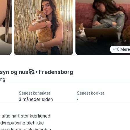
+10 Mere
psyn og nus🥰
Fredensborg
ing
Senest kontaktet
Senest booket
3 måneder siden
-
 altid haft stor kærlighed
s dyrepasning slet ikke
jere i deres travle hverdag