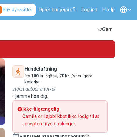
Bliv dyresitter
Opret brugerprofil
Log ind
Hjælp
Gem
Hundeluftning
fra
100 kr.
/gåtur,
70 kr.
/yderligere
kæledyr
Ingen datoer angivet
Hjemme hos dig.
Ikke tilgængelig
Camila er i øjeblikket ikke ledig til at
acceptere nye bookinger.
Fleksibel afbestillingspolitik