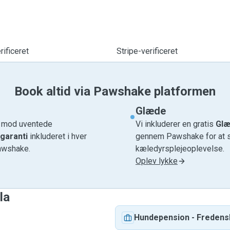
ificeret
Stripe-verificeret
Book altid via Pawshake platformen
Glæde
e mod uventede
Vi inkluderer en gratis
Glæ
garanti
inkluderet i hver
gennem Pawshake for at si
awshake.
kæledyrsplejeoplevelse.
Oplev lykke
la
Hundepension
-
Fredens