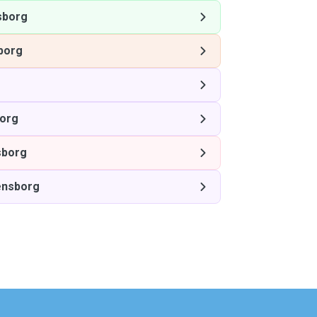
sborg
borg
org
sborg
ensborg