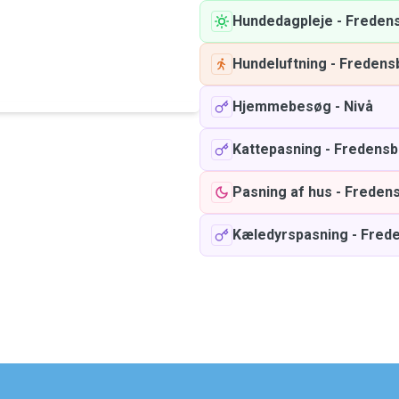
Hundedagpleje
-
Freden
Hundeluftning
-
Fredens
Hjemmebesøg
-
Nivå
Kattepasning
-
Fredensb
Pasning af hus
-
Freden
Kæledyrspasning
-
Fred