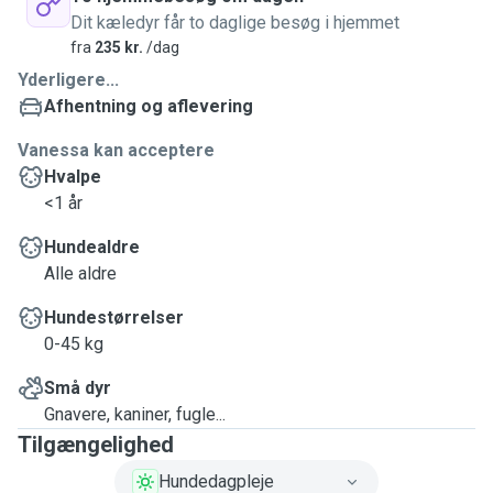
Dit kæledyr får to daglige besøg i hjemmet
fra
235 kr.
/dag
Yderligere...
Afhentning og aflevering
Vanessa kan acceptere
Hvalpe
<1 år
Hundealdre
Alle aldre
Hundestørrelser
0-45 kg
Små dyr
Gnavere, kaniner, fugle...
Tilgængelighed
Hundedagpleje