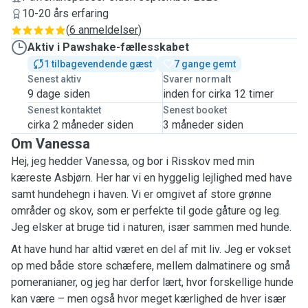
10-20 års erfaring
(
6 anmeldelser
)
Aktiv i Pawshake-fællesskabet
1 tilbagevendende gæst
7 gange gemt
Senest aktiv
Svarer normalt
9 dage siden
inden for cirka 12 timer
Senest kontaktet
Senest booket
cirka 2 måneder siden
3 måneder siden
Om Vanessa
Hej, jeg hedder Vanessa, og bor i Risskov med min
kæreste Asbjørn. Her har vi en hyggelig lejlighed med have
samt hundehegn i haven. Vi er omgivet af store grønne
områder og skov, som er perfekte til gode gåture og leg.
Jeg elsker at bruge tid i naturen, især sammen med hunde.
At have hund har altid været en del af mit liv. Jeg er vokset
op med både store schæfere, mellem dalmatinere og små
pomeranianer, og jeg har derfor lært, hvor forskellige hunde
kan være – men også hvor meget kærlighed de hver især