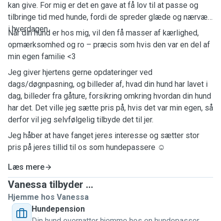
kan give. For mig er det en gave at få lov til at passe og
tilbringe tid med hunde, fordi de spreder glæde og nærvær
i hverdagen.
Når din hund er hos mig, vil den få masser af kærlighed,
opmærksomhed og ro – præcis som hvis den var en del af
min egen familie <3
Jeg giver hjertens gerne opdateringer ved
dags/døgnpasning, og billeder af, hvad din hund har lavet i
dag, billeder fra gåture, forsikring omkring hvordan din hund
har det. Det ville jeg sætte pris på, hvis det var min egen, så
derfor vil jeg selvfølgelig tilbyde det til jer.
Jeg håber at have fanget jeres interesse og sætter stor
pris på jeres tillid til os som hundepassere ☺️
Læs mere
Vanessa tilbyder ...
Hjemme hos Vanessa
Hundepension
Din hund overnatter hjemme hos en hundepasser