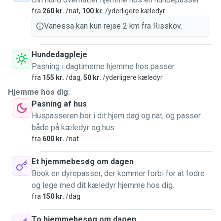
fra
260 kr.
/nat,
100 kr.
/yderligere kæledyr
Vanessa kan kun rejse 2 km fra Risskov.
Hundedagpleje
Pasning i dagtimerne hjemme hos passer
fra
155 kr.
/dag,
50 kr.
/yderligere kæledyr
Hjemme hos dig.
Pasning af hus
Huspasseren bor i dit hjem dag og nat, og passer
både på kæledyr og hus.
fra
600 kr.
/nat
Et hjemmebesøg om dagen
Book en dyrepasser, der kommer forbi for at fodre
og lege med dit kæledyr hjemme hos dig.
fra
150 kr.
/dag
To hjemmebesøg om dagen