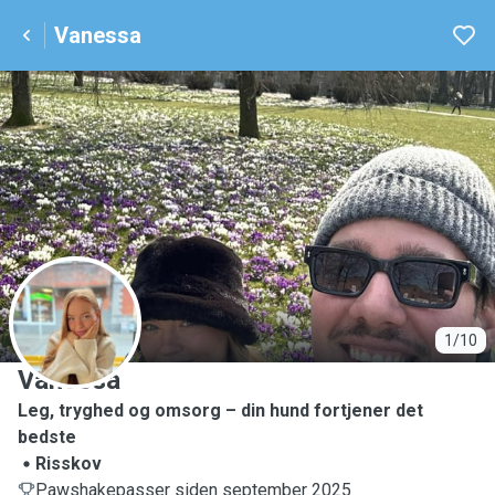
Vanessa
V
1/10
Vanessa
Leg, tryghed og omsorg – din hund fortjener det
bedste
Risskov
Pawshakepasser siden september 2025