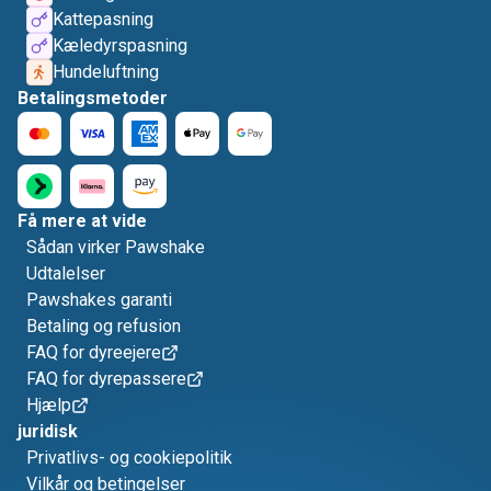
Kattepasning
Kæledyrspasning
Hundeluftning
Betalingsmetoder
Få mere at vide
Sådan virker Pawshake
Udtalelser
Pawshakes garanti
Betaling og refusion
FAQ for dyreejere
FAQ for dyrepassere
Hjælp
juridisk
Privatlivs- og cookiepolitik
Vilkår og betingelser