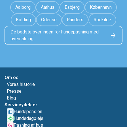
Aalborg
Aarhus
Esbjerg
København
Kolding
Odense
Randers
Roskilde
De bedste byer inden for hundepasning med
overnatning
Om os
Vores historie
Presse
Blog
Serviceydelser
Hundepension
Hundedagpleje
Pasning af hus