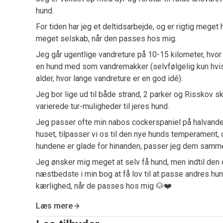
hund.
For tiden har jeg et deltidsarbejde, og er rigtig meget
meget selskab, når den passes hos mig.
Jeg går ugentlige vandreture på 10-15 kilometer, hvor 
en hund med som vandremakker (selvfølgelig kun hvis
alder, hvor lange vandreture er en god idé).
Jeg bor lige ud til både strand, 2 parker og Risskov s
varierede tur-muligheder til jeres hund.
Jeg passer ofte min nabos cockerspaniel på halvandet
huset, tilpasser vi os til den nye hunds temperament, 
hundene er glade for hinanden, passer jeg dem samm
Jeg ønsker mig meget at selv få hund, men indtil den 
næstbedste i min bog at få lov til at passe andres hu
kærlighed, når de passes hos mig 🐶❤️
Læs mere