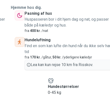
Hjemme hos dig.
Pasning af hus
ser
Huspasseren bor i dit hjem dag og nat, og passer
både på kæledyr og hus.
fra
400 kr.
/nat
Hundeluftning
Find en som kan lufte din hund når du ikke selv ha
tid
fra
170 kr.
/gåtur,
50 kr.
/yderligere kæledyr
Lea kan kun rejse 10 km fra Risskov.
Hundestørrelser
0-45 kg