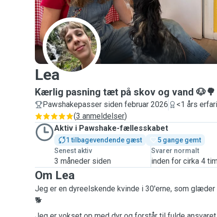
L
Lea
Kærlig pasning tæt på skov og vand 🐶🌳
Pawshakepasser siden februar 2026
<1 års erfar
(
3 anmeldelser
)
Aktiv i Pawshake-fællesskabet
1 tilbagevendende gæst
5 gange gemt
Senest aktiv
Svarer normalt
3 måneder siden
inden for cirka 4 ti
Om Lea
Jeg er en dyreelskende kvinde i 30'erne, som glæder s
🐕
Jeg er vokset op med dyr og forstår til fulde ansvare