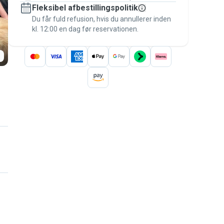
Fleksibel afbestillingspolitik
Hold alt på Pawshake – fra den første
besked til betalingen – for at være dækket
Du får fuld refusion, hvis du annullerer inden
kl. 12:00 en dag før reservationen.
af
Pawshake-garantien
.