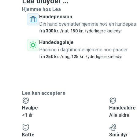
Lea tilbyder ...
Hjemme hos Lea
Hundepension
Din hund overnatter hjemme hos en hundepas
fra
300 kr.
/nat,
150 kr.
/yderligere kæledyr
Hundedagpleje
Pasning i dagtimerne hjemme hos passer
fra
250 kr.
/dag,
125 kr.
/yderligere kæledyr
Lea kan acceptere
Hvalpe
Hundealdre
<1 år
Alle aldre
Katte
Små dyr