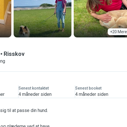
+20 Mere
Risskov
ing
Senest kontaktet
Senest booket
mer
4 måneder siden
4 måneder siden
ig til at passe din hund.
t og glæderne ved at have