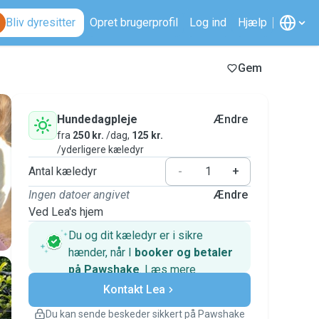
Bliv dyresitter
Opret brugerprofil
Log ind
Hjælp
Gem
Hundedagpleje
Ændre
fra
250 kr.
/dag,
125 kr.
/yderligere kæledyr
Antal kæledyr
-
+
Ingen datoer angivet
Ændre
Ved Lea's hjem
Du og dit kæledyr er i sikre
hænder, når I
booker og betaler
på Pawshake
.
Læs mere
Sikre betalinger
Support, hvis planerne ændrer
Kontakt Lea
sig
Du kan sende beskeder sikkert på Pawshake
Dækkede bookinger