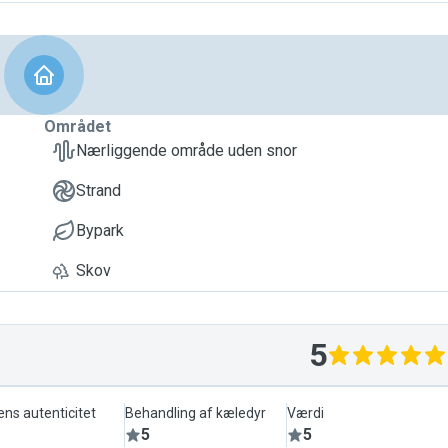
Området
Nærliggende område uden snor
Strand
Bypark
Skov
5
ens autenticitet
Behandling af kæledyr
Værdi
5
5