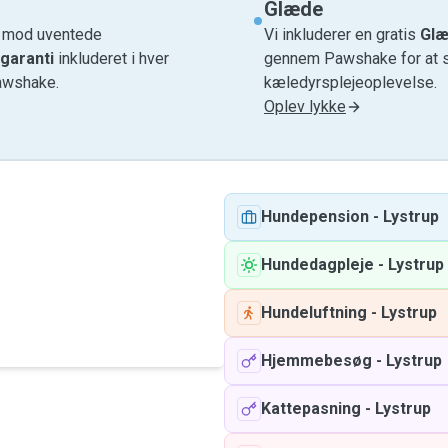
Glæde
e mod uventede
Vi inkluderer en gratis
Glæ
garanti
inkluderet i hver
gennem Pawshake for at si
awshake.
kæledyrsplejeoplevelse.
Oplev lykke
Hundepension
-
Lystrup
Hundedagpleje
-
Lystrup
Hundeluftning
-
Lystrup
Hjemmebesøg
-
Lystrup
Kattepasning
-
Lystrup