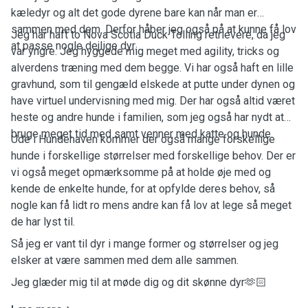
kæledyr og alt det gode dyrene bare kan når man er
sammen med dem. Derfor håber jeg også på at kunne få lov
Jeg har haft to Nova Scotia Duck Tolling retrievere, da jeg
at passe nogle dejlige dyr.
var yngre. Jeg hyggede mig meget med agility, tricks og
alverdens træning med dem begge. Vi har også haft en lille
gravhund, som til gengæld elskede at putte under dynen og
have virtuel undervisning med mig. Der har også altid været
heste og andre hunde i familien, som jeg også har nydt at
bruge meget tid med samt venner med katte og hunde.
Ude i Hundehaven kommer der også mange forskellige
hunde i forskellige størrelser med forskellige behov. Der er
vi også meget opmærksomme på at holde øje med og
kende de enkelte hunde, for at opfylde deres behov, så
nogle kan få lidt ro mens andre kan få lov at lege så meget
de har lyst til.
Så jeg er vant til dyr i mange former og størrelser og jeg
elsker at være sammen med dem alle sammen.
Jeg glæder mig til at møde dig og dit skønne dyr🫶🏻