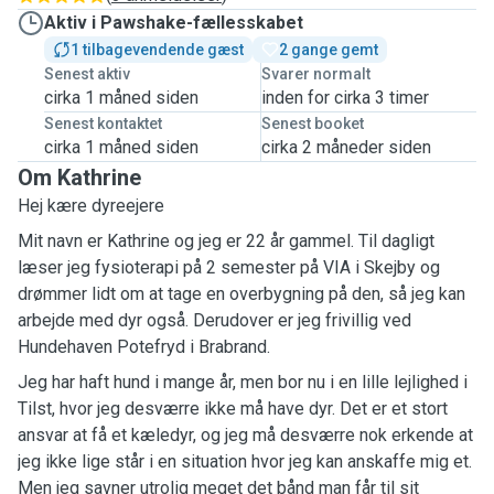
Aktiv i Pawshake-fællesskabet
1 tilbagevendende gæst
2 gange gemt
Senest aktiv
Svarer normalt
cirka 1 måned siden
inden for cirka 3 timer
Senest kontaktet
Senest booket
cirka 1 måned siden
cirka 2 måneder siden
Om Kathrine
Hej kære dyreejere
Mit navn er Kathrine og jeg er 22 år gammel. Til dagligt
læser jeg fysioterapi på 2 semester på VIA i Skejby og
drømmer lidt om at tage en overbygning på den, så jeg kan
arbejde med dyr også. Derudover er jeg frivillig ved
Hundehaven Potefryd i Brabrand.
Jeg har haft hund i mange år, men bor nu i en lille lejlighed i
Tilst, hvor jeg desværre ikke må have dyr. Det er et stort
ansvar at få et kæledyr, og jeg må desværre nok erkende at
jeg ikke lige står i en situation hvor jeg kan anskaffe mig et.
Men jeg savner utrolig meget det bånd man får til sit