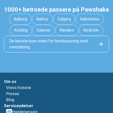
1000+ betroede passere på Pawshake
Aalborg
Aarhus
Esbjerg
København
Kolding
Odense
Randers
Roskilde
De bedste byer inden for hundepasning med
overnatning
Om os
Vores historie
Presse
Blog
Serviceydelser
Hundepension