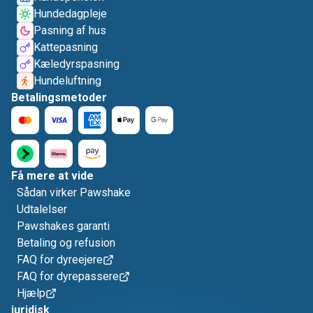
Hundedagpleje
Pasning af hus
Kattepasning
Kæledyrspasning
Hundeluftning
Betalingsmetoder
Få mere at vide
Sådan virker Pawshake
Udtalelser
Pawshakes garanti
Betaling og refusion
FAQ for dyreejere
FAQ for dyrepassere
Hjælp
juridisk