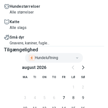
Hundestørrelser
Alle størrelser
Katte
Alle slags
Små dyr
Gnavere, kaniner, fugle...
Tilgængelighed
Hundeluftning
august 2026
MA
TI
ON
TO
FR
LØ
SØ
1
2
3
4
5
6
7
8
9