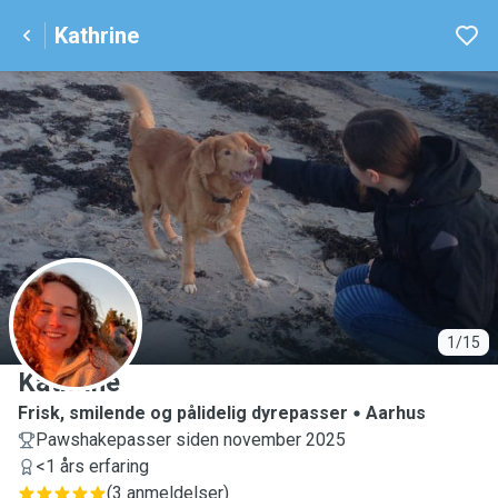
Kathrine
K
1/15
Kathrine
Frisk, smilende og pålidelig dyrepasser
Aarhus
Pawshakepasser siden november 2025
<1 års erfaring
(
3 anmeldelser
)