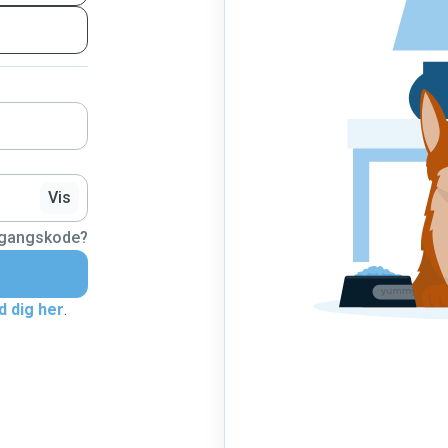
Vis
dgangskode?
d dig her
.