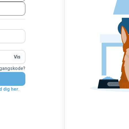
Vis
dgangskode?
d dig her
.