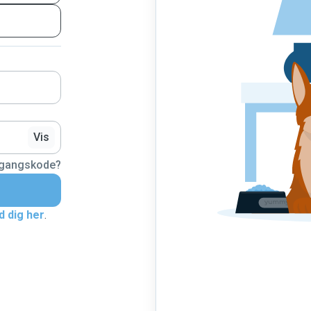
Vis
dgangskode?
d dig her
.