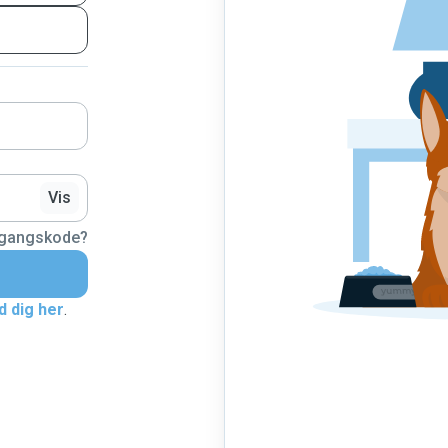
Vis
dgangskode?
d dig her
.