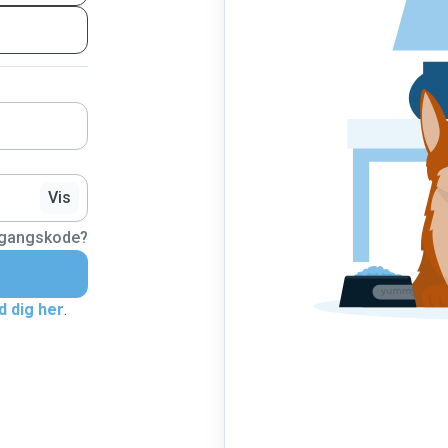
Vis
dgangskode?
d dig her
.