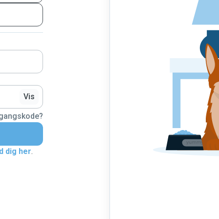
Vis
dgangskode?
d dig her
.