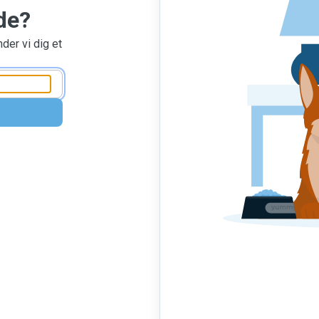
de?
nder vi dig et