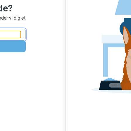
de?
nder vi dig et