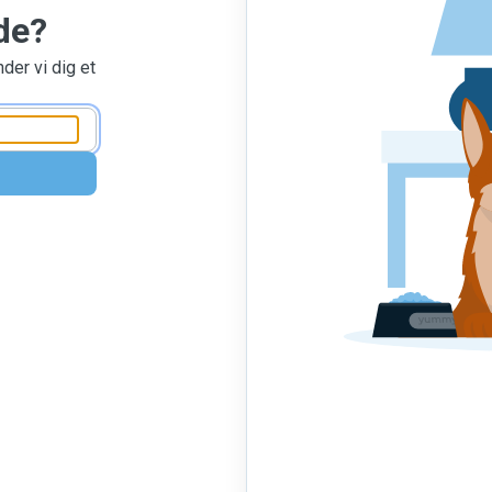
de?
nder vi dig et