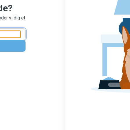
de?
nder vi dig et