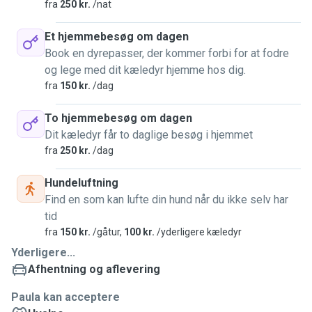
fra
250 kr.
/nat
Et hjemmebesøg om dagen
Book en dyrepasser, der kommer forbi for at fodre
og lege med dit kæledyr hjemme hos dig.
fra
150 kr.
/dag
To hjemmebesøg om dagen
Dit kæledyr får to daglige besøg i hjemmet
fra
250 kr.
/dag
Hundeluftning
Find en som kan lufte din hund når du ikke selv har
tid
fra
150 kr.
/gåtur,
100 kr.
/yderligere kæledyr
Yderligere...
Afhentning og aflevering
Paula kan acceptere