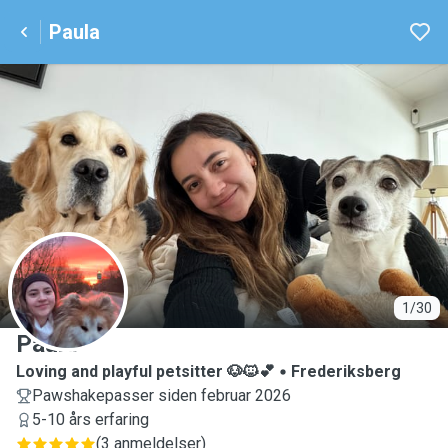
Paula
P
1/30
Paula
Loving and playful petsitter 🐶🐱💕
Frederiksberg
Pawshakepasser siden februar 2026
5-10 års erfaring
(
3 anmeldelser
)