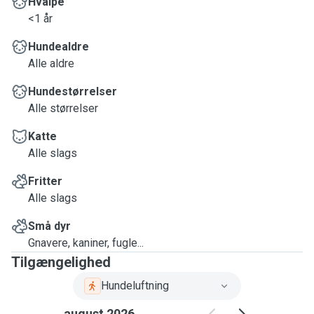
Hvalpe
<1 år
Hundealdre
Alle aldre
Hundestørrelser
Alle størrelser
Katte
Alle slags
Fritter
Alle slags
Små dyr
Gnavere, kaniner, fugle...
Tilgængelighed
Hundeluftning
august 2026