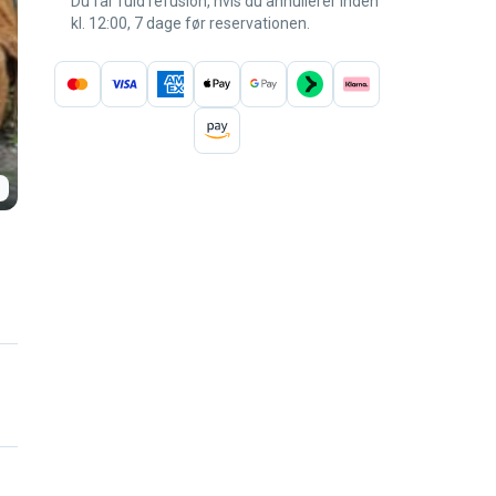
Du får fuld refusion, hvis du annullerer inden
kl. 12:00, 7 dage før reservationen.