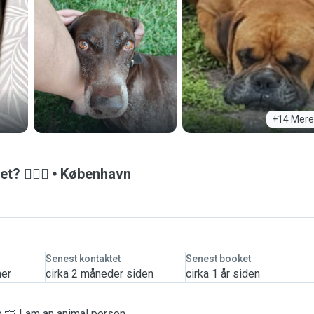
+14 Mere
 🙋🏻‍♀️
København
Senest kontaktet
Senest booket
mer
cirka 2 måneder siden
cirka 1 år siden
p 🩵 I am an animal person