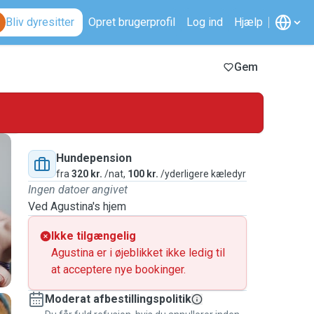
Bliv dyresitter
Opret brugerprofil
Log ind
Hjælp
Gem
Hundepension
fra
320 kr.
/nat,
100 kr.
/yderligere kæledyr
Ingen datoer angivet
Ved Agustina's hjem
Ikke tilgængelig
Agustina er i øjeblikket ikke ledig til
at acceptere nye bookinger.
Moderat afbestillingspolitik