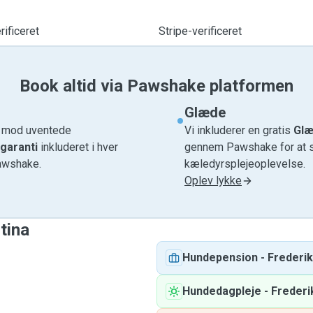
ificeret
Stripe-verificeret
Book altid via Pawshake platformen
Glæde
e mod uventede
Vi inkluderer en gratis
Glæ
garanti
inkluderet i hver
gennem Pawshake for at si
awshake.
kæledyrsplejeoplevelse.
Oplev lykke
stina
Hundepension
-
Frederi
Hundedagpleje
-
Frederi