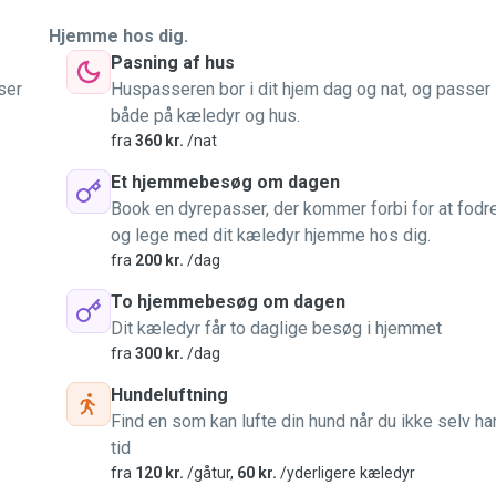
Hjemme hos dig.
Pasning af hus
ser
Huspasseren bor i dit hjem dag og nat, og passer
både på kæledyr og hus.
fra
360 kr.
/nat
Et hjemmebesøg om dagen
Book en dyrepasser, der kommer forbi for at fodr
og lege med dit kæledyr hjemme hos dig.
fra
200 kr.
/dag
To hjemmebesøg om dagen
Dit kæledyr får to daglige besøg i hjemmet
fra
300 kr.
/dag
Hundeluftning
Find en som kan lufte din hund når du ikke selv ha
tid
fra
120 kr.
/gåtur,
60 kr.
/yderligere kæledyr