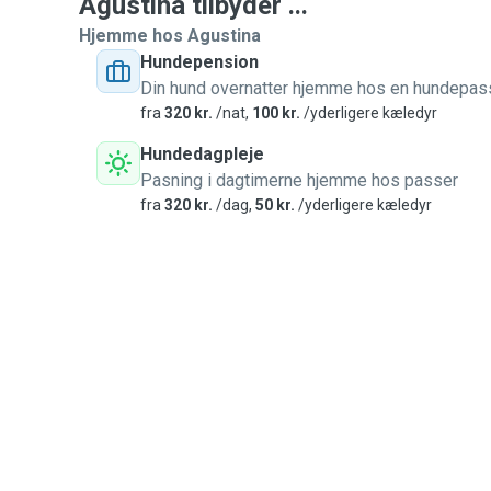
Agustina tilbyder ...
Hjemme hos Agustina
Hundepension
Din hund overnatter hjemme hos en hundepas
fra
320 kr.
/nat,
100 kr.
/yderligere kæledyr
Hundedagpleje
Pasning i dagtimerne hjemme hos passer
fra
320 kr.
/dag,
50 kr.
/yderligere kæledyr