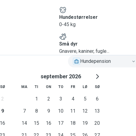
Hundestørrelser
0-45 kg
Små dyr
Gnavere, kaniner, fugle...
Hundepension
september 2026
SØ
MA
TI
ON
TO
FR
LØ
SØ
2
1
2
3
4
5
6
9
7
8
9
10
11
12
13
16
14
15
16
17
18
19
20
23
21
22
23
24
25
26
27