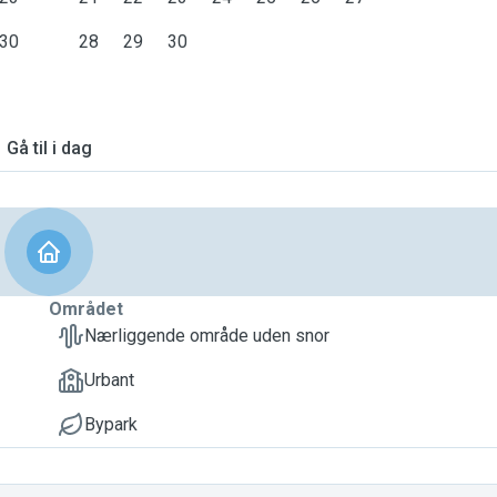
30
28
29
30
Gå til i dag
Området
Nærliggende område uden snor
Urbant
Bypark