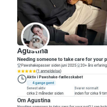
A
Agustina
Needing someone to take care for your pet?
Pawshakepasser siden juni 2025
20+ års erfaring
(
1 anmeldelse
)
Aktiv i Pawshake-fællesskabet
4 gange gemt
Senest aktiv
Svarer normalt
cirka 2 måneder siden
inden for cirka 9 ti
Om Agustina
Needing someone to take care for your pet? I can hel