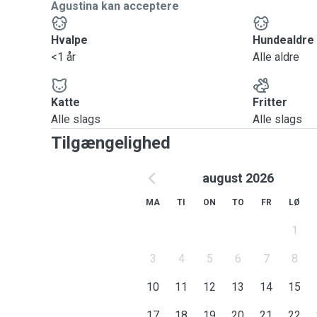
Agustina kan acceptere
Hvalpe
Hundealdre
<1 år
Alle aldre
Katte
Fritter
Alle slags
Alle slags
Tilgængelighed
august 2026
MA
TI
ON
TO
FR
LØ
1
3
4
5
6
7
8
10
11
12
13
14
15
17
18
19
20
21
22