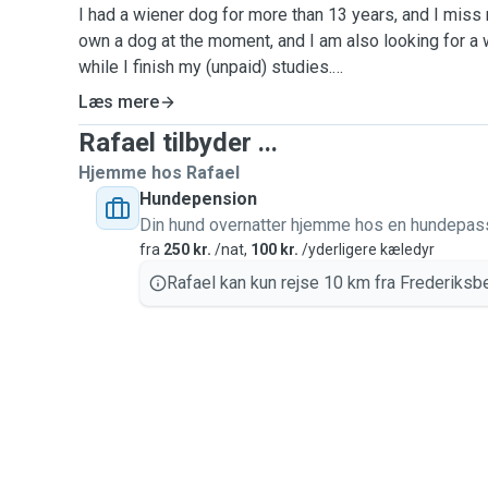
I had a wiener dog for more than 13 years, and I miss
own a dog at the moment, and I am also looking for 
while I finish my (unpaid) studies.
I look forward developing a good friendship with your
Læs mere
Rafael tilbyder ...
I understand that dogs can be different, and have diff
My partner also has a lot of experience taking care of
Hjemme hos Rafael
I have a very flexible schedule, as I am at home all the
Hundepension
Din hund overnatter hjemme hos en hundepas
We can agree on an amount of time I will go outside w
fra
250 kr.
/nat,
100 kr.
/yderligere kæledyr
at least short walks, and one long walk everyday.
Rafael kan kun rejse 10 km fra Frederiksbe
I promise to send photos of your loved dog everyday,
everything is good, and you don't miss he/she so muc
No kids, and no other dogs at my home.
Sorry I don't speak Danish, but my partner does.