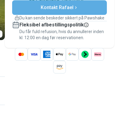
Sikre betalinger
Kontakt Rafael
Support, hvis planerne ændrer
sig
Du kan sende beskeder sikkert på Pawshake
Dækkede bookinger
Fleksibel afbestillingspolitik
Hold alt på Pawshake – fra den første
besked til betalingen – for at være dækket
Du får fuld refusion, hvis du annullerer inden
kl. 12:00 en dag før reservationen.
af
Pawshake-garantien
.