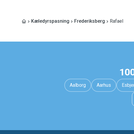
Kæledyrspasning
Frederiksberg
Rafael
100
Aalborg
Aarhus
Esbje