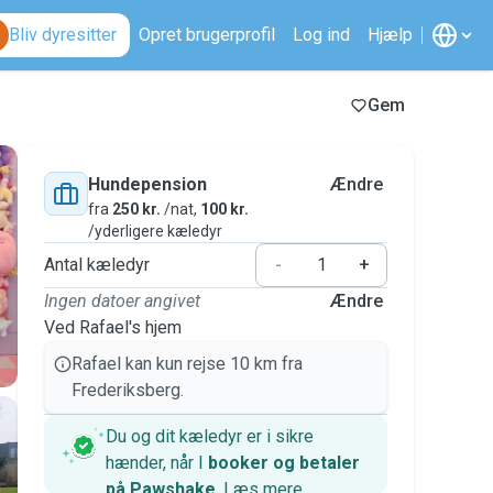
Bliv dyresitter
Opret brugerprofil
Log ind
Hjælp
Gem
Hundepension
Ændre
fra
250 kr.
/nat,
100 kr.
/yderligere kæledyr
Antal kæledyr
-
+
Ingen datoer angivet
Ændre
Ved Rafael's hjem
Rafael kan kun rejse 10 km fra
Frederiksberg.
Du og dit kæledyr er i sikre
hænder, når I
booker og betaler
på Pawshake
.
Læs mere