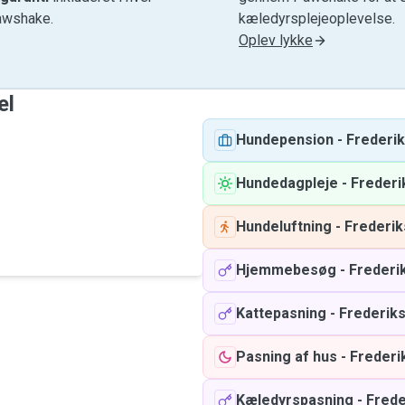
awshake.
kæledyrsplejeoplevelse.
Oplev lykke
el
Hundepension
-
Frederi
Hundedagpleje
-
Frederi
Hundeluftning
-
Frederi
Hjemmebesøg
-
Frederi
Kattepasning
-
Frederik
Pasning af hus
-
Frederi
Kæledyrspasning
-
Frede