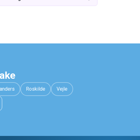
hake
anders
Roskilde
Vejle