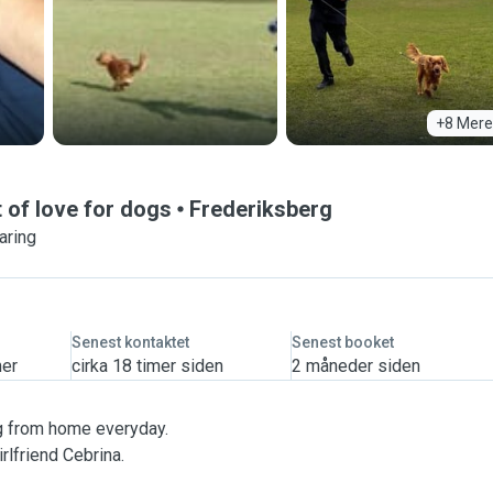
+8 Mere
t of love for dogs
Frederiksberg
aring
Senest kontaktet
Senest booket
mer
cirka 18 timer siden
2 måneder siden
ng from home everyday.
irlfriend Cebrina.