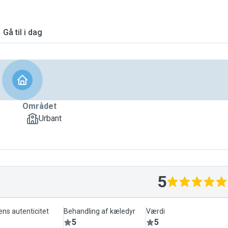
Gå til i dag
Området
Urbant
5
ens autenticitet
Behandling af kæledyr
Værdi
5
5