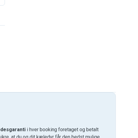
desgaranti
i hver booking foretaget og betalt
kre, at du og dit kæledyr får den bedst mulige