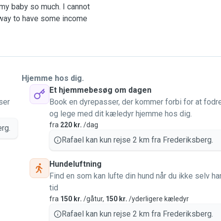
 my baby so much. I cannot
a way to have some income
 dog!
erent needs.
 many different pets.
Hjemme hos dig.
 time.
Et hjemmebesøg om dagen
ser
Book en dyrepasser, der kommer forbi for at fodr
ith your dog, but I promise
og lege med dit kæledyr hjemme hos dig.
fra
220 kr.
/dag
rg.
Rafael kan kun rejse 2 km fra Frederiksberg.
 so you can be sure
h.
Hundeluftning
Find en som kan lufte din hund når du ikke selv ha
tid
fra
150 kr.
/gåtur,
150 kr.
/yderligere kæledyr
Rafael kan kun rejse 2 km fra Frederiksberg.