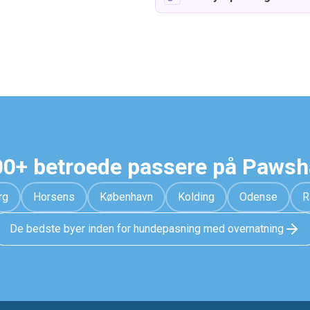
0+ betroede passere på Paws
rg
Horsens
København
Kolding
Odense
R
De bedste byer inden for hundepasning med overnatning