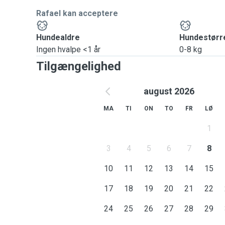
Rafael kan acceptere
Hundealdre
Hundestørr
Ingen hvalpe <1 år
0-8 kg
Tilgængelighed
august 2026
MA
TI
ON
TO
FR
LØ
1
3
4
5
6
7
8
10
11
12
13
14
15
17
18
19
20
21
22
24
25
26
27
28
29