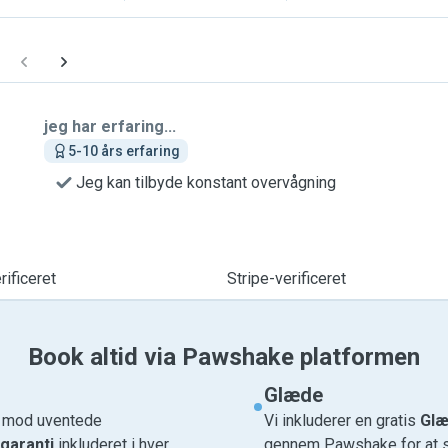
jeg har erfaring...
5-10 års erfaring
Jeg kan tilbyde konstant overvågning
ificeret
Stripe-verificeret
Book altid via Pawshake platformen
Glæde
e mod uventede
Vi inkluderer en gratis
Glæ
garanti
inkluderet i hver
gennem Pawshake for at si