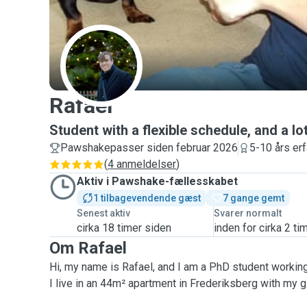
R
Rafael
Student with a flexible schedule, and a lo
Pawshakepasser siden februar 2026
5-10 års erf
(
4 anmeldelser
)
Aktiv i Pawshake-fællesskabet
1 tilbagevendende gæst
7 gange gemt
Senest aktiv
Svarer normalt
cirka 18 timer siden
inden for cirka 2 ti
Om Rafael
Hi, my name is Rafael, and I am a PhD student worki
I live in an 44m² apartment in Frederiksberg with my g