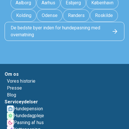
Aalborg
Aarhus
Esbjerg
København
Kolding
Odense
Randers
Roskilde
De bedste byer inden for hundepasning med
overnatning
Om os
Vores historie
Presse
Blog
Serviceydelser
Hundepension
Hundedagpleje
Pasning af hus