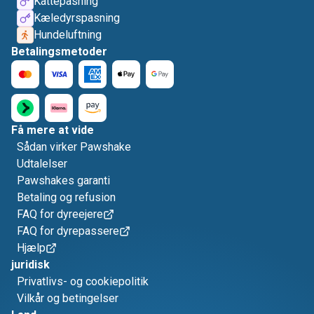
Kattepasning
Kæledyrspasning
Hundeluftning
Betalingsmetoder
Få mere at vide
Sådan virker Pawshake
Udtalelser
Pawshakes garanti
Betaling og refusion
FAQ for dyreejere
FAQ for dyrepassere
Hjælp
juridisk
Privatlivs- og cookiepolitik
Vilkår og betingelser