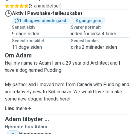
(
3 anmeldelser
)
Aktiv i Pawshake-fællesskabet
1 tilbagevendende gæst
3 gange gemt
Senest aktiv
Svarer normalt
9 dage siden
inden for cirka 4 timer
Senest kontaktet
Senest booket
11 dage siden
cirka 2 måneder siden
Om Adam
Hej, my name is Adam I am a 29 year old Architect and I
have a dog named Pudding.
My partner and I moved here from Canada with Pudding and
are relatively new to København. We would love to make
some new doggie friends here!
Læs mere
I have owned pets my whole life, both dogs and cats. I
Adam tilbyder ...
have experience with all kinds of personalities of dogs
Hjemme hos Adam
including reactive dogs.
Hundepension