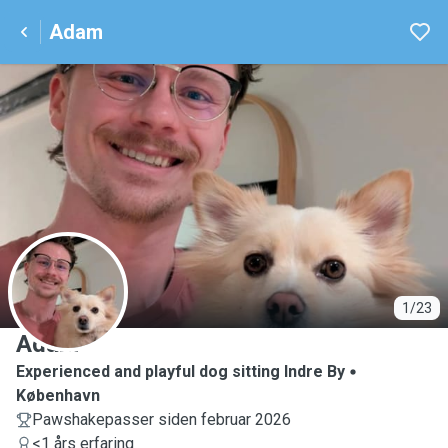
Adam
A
1/23
Adam
Experienced and playful dog sitting Indre By
København
Pawshakepasser siden februar 2026
<1 års erfaring