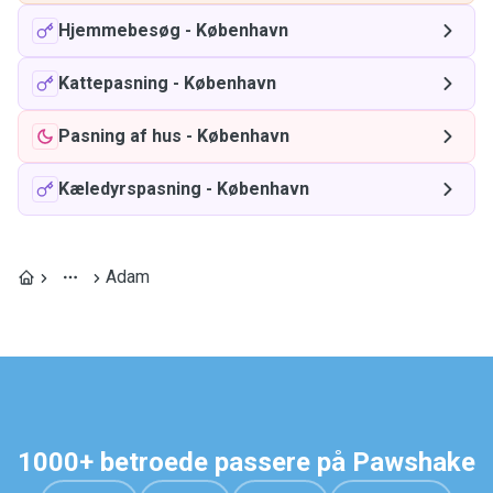
Hjemmebesøg
-
København
Kattepasning
-
København
Pasning af hus
-
København
Kæledyrspasning
-
København
Adam
1000+ betroede passere på Pawshake