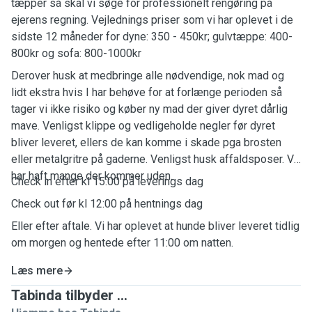
tæpper så skal vi søge for professionelt rengøring på
ejerens regning. Vejlednings priser som vi har oplevet i de
sidste 12 måneder for dyne: 350 - 450kr; gulvtæppe: 400-
800kr og sofa: 800-1000kr
Derover husk at medbringe alle nødvendige, nok mad og
lidt ekstra hvis I har behøve for at forlænge perioden så
tager vi ikke risiko og køber ny mad der giver dyret dårlig
mave. Venligst klippe og vedligeholde negler før dyret
bliver leveret, ellers de kan komme i skade pga brosten
eller metalgritre på gaderne. Venligst husk affaldsposer. Vi
har haft mange der kommer uden.
Check in efter kl 15:00 på leverings dag
Check out før kl 12:00 på hentnings dag
Eller efter aftale. Vi har oplevet at hunde bliver leveret tidlig
om morgen og hentede efter 11:00 om natten.
Læs mere
Tabinda tilbyder ...