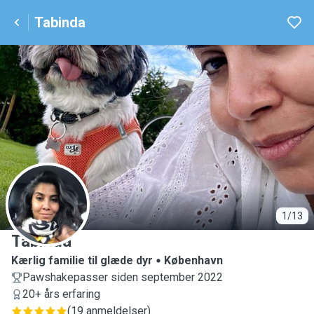
Tabinda
T
1/13
Tabinda
Kærlig familie til glæde dyr
København
Pawshakepasser siden september 2022
20+ års erfaring
(
19 anmeldelser
)