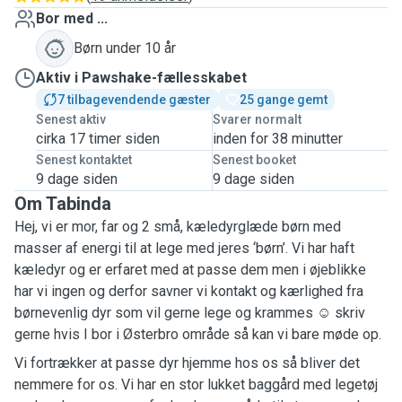
Bor med ...
Børn under 10 år
Aktiv i Pawshake-fællesskabet
7 tilbagevendende gæster
25 gange gemt
Senest aktiv
Svarer normalt
cirka 17 timer siden
inden for 38 minutter
Senest kontaktet
Senest booket
9 dage siden
9 dage siden
Om Tabinda
Hej, vi er mor, far og 2 små, kæledyrglæde børn med
masser af energi til at lege med jeres ‘børn’. Vi har haft
kæledyr og er erfaret med at passe dem men i øjeblikke
har vi ingen og derfor savner vi kontakt og kærlighed fra
børnevenlig dyr som vil gerne lege og krammes ☺️ skriv
gerne hvis I bor i Østerbro område så kan vi bare møde op.
Vi fortrækker at passe dyr hjemme hos os så bliver det
nemmere for os. Vi har en stor lukket baggård med legetøj