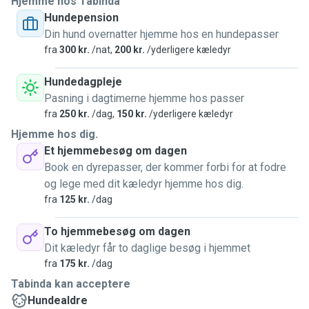
Hjemme hos Tabinda
Hundepension
Din hund overnatter hjemme hos en hundepasser
fra
300 kr.
/nat,
200 kr.
/yderligere kæledyr
Hundedagpleje
Pasning i dagtimerne hjemme hos passer
fra
250 kr.
/dag,
150 kr.
/yderligere kæledyr
Hjemme hos dig.
Et hjemmebesøg om dagen
Book en dyrepasser, der kommer forbi for at fodre
og lege med dit kæledyr hjemme hos dig.
fra
125 kr.
/dag
To hjemmebesøg om dagen
Dit kæledyr får to daglige besøg i hjemmet
fra
175 kr.
/dag
Tabinda kan acceptere
Hundealdre