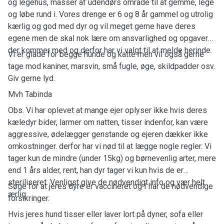
og legehus, masser af udendørs område til at gemme, lege
og løbe rund i. Vores drenge er 6 og 8 år gammel og utrolig
kærlig og god med dyr og vil meget gerne have deres
egene men de skal nok lære om ansvarlighed og opgaver
der kommer med og derfor har vi valgt til at melde herinde.
Vi er glade for begge hunde og katte men vil også gerne
tage mod kaniner, marsvin, små fugle, øge, skildpadder osv.
Giv gerne lyd.
Mvh Tabinda
Obs. Vi har oplevet at mange ejer oplyser ikke hvis deres
kæledyr bider, larmer om natten, tisser indenfor, kan være
aggressive, ødelægger genstande og ejeren dækker ikke
omkostninger. derfor har vi nød til at lægge nogle regler. Vi
tager kun de mindre (under 15kg) og børnevenlig arter, mere
end 1 års alder, rent, han dyr tager vi kun hvis de er
steriliseret. Venligst give de nødvendigt info og vær helt
Søge for at jeres dyre er vaccineret og I har de nødvendige
ærlig.
forsikringer.
Hvis jeres hund tisser eller laver lort på dyner, sofa eller