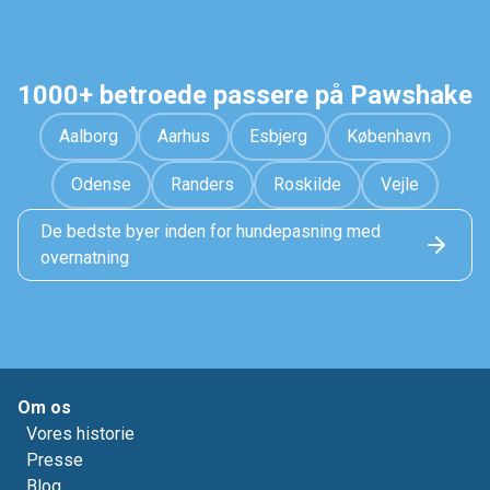
1000+ betroede passere på Pawshake
Aalborg
Aarhus
Esbjerg
København
Odense
Randers
Roskilde
Vejle
De bedste byer inden for hundepasning med
overnatning
Om os
Vores historie
Presse
Blog