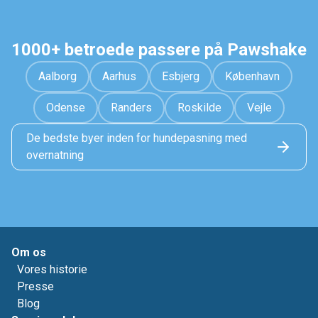
1000+ betroede passere på Pawshake
Aalborg
Aarhus
Esbjerg
København
Odense
Randers
Roskilde
Vejle
De bedste byer inden for hundepasning med
overnatning
Om os
Vores historie
Presse
Blog