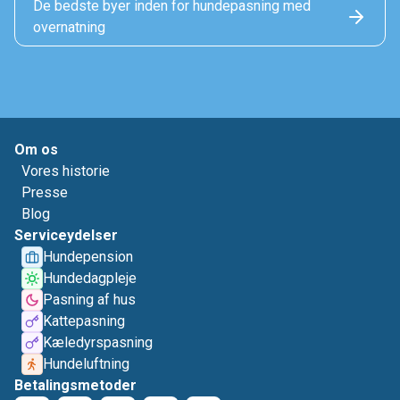
De bedste byer inden for hundepasning med
overnatning
Om os
Vores historie
Presse
Blog
Serviceydelser
Hundepension
Hundedagpleje
Pasning af hus
Kattepasning
Kæledyrspasning
Hundeluftning
Betalingsmetoder