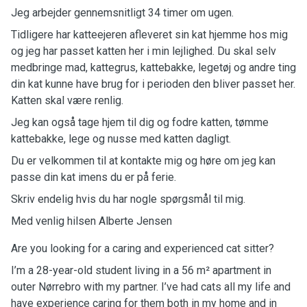
Jeg arbejder gennemsnitligt 34 timer om ugen.
Tidligere har katteejeren afleveret sin kat hjemme hos mig
og jeg har passet katten her i min lejlighed. Du skal selv
medbringe mad, kattegrus, kattebakke, legetøj og andre ting
din kat kunne have brug for i perioden den bliver passet her.
Katten skal være renlig.
Jeg kan også tage hjem til dig og fodre katten, tømme
kattebakke, lege og nusse med katten dagligt.
Du er velkommen til at kontakte mig og høre om jeg kan
passe din kat imens du er på ferie.
Skriv endelig hvis du har nogle spørgsmål til mig.
Med venlig hilsen Alberte Jensen
Are you looking for a caring and experienced cat sitter?
I’m a 28-year-old student living in a 56 m² apartment in
outer Nørrebro with my partner. I’ve had cats all my life and
have experience caring for them both in my home and in