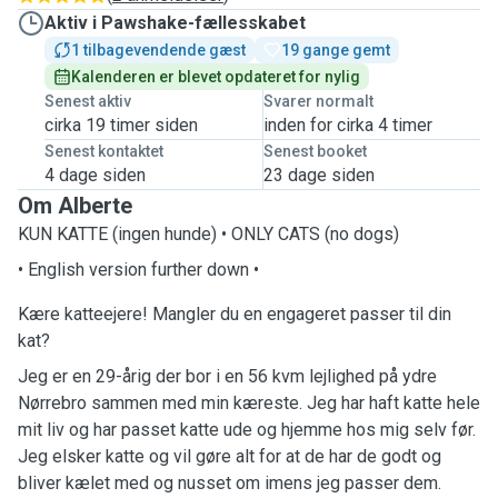
Aktiv i Pawshake-fællesskabet
1 tilbagevendende gæst
19 gange gemt
Kalenderen er blevet opdateret for nylig
Senest aktiv
Svarer normalt
cirka 19 timer siden
inden for cirka 4 timer
Senest kontaktet
Senest booket
4 dage siden
23 dage siden
Om Alberte
KUN KATTE (ingen hunde) • ONLY CATS (no dogs)
• English version further down •
Kære katteejere! Mangler du en engageret passer til din
kat?
Jeg er en 29-årig der bor i en 56 kvm lejlighed på ydre
Nørrebro sammen med min kæreste. Jeg har haft katte hele
mit liv og har passet katte ude og hjemme hos mig selv før.
Jeg elsker katte og vil gøre alt for at de har de godt og
bliver kælet med og nusset om imens jeg passer dem.