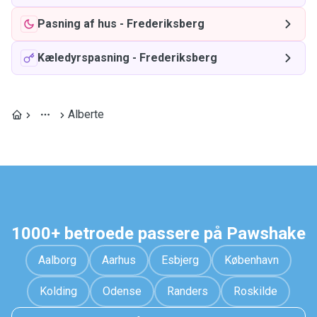
Pasning af hus
-
Frederiksberg
Kæledyrspasning
-
Frederiksberg
Alberte
1000+ betroede passere på Pawshake
Aalborg
Aarhus
Esbjerg
København
Kolding
Odense
Randers
Roskilde