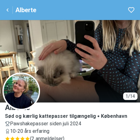
Alberte
A
1/14
Alberte
Sød og kærlig kattepasser tilgængelig
København
Pawshakepasser siden juli 2024
10-20 års erfaring
(
2 anmeldelser
)