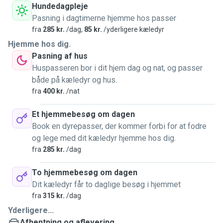
Hundedagpleje
Pasning i dagtimerne hjemme hos passer
fra
285 kr.
/dag,
85 kr.
/yderligere kæledyr
Hjemme hos dig.
Pasning af hus
Huspasseren bor i dit hjem dag og nat, og passer
både på kæledyr og hus.
fra
400 kr.
/nat
Et hjemmebesøg om dagen
Book en dyrepasser, der kommer forbi for at fodre
og lege med dit kæledyr hjemme hos dig.
fra
285 kr.
/dag
To hjemmebesøg om dagen
Dit kæledyr får to daglige besøg i hjemmet
fra
315 kr.
/dag
Yderligere...
Afhentning og aflevering