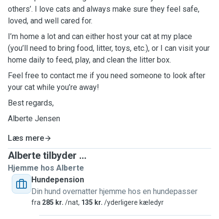
others’. I love cats and always make sure they feel safe,
loved, and well cared for.
I’m home a lot and can either host your cat at my place
(you’ll need to bring food, litter, toys, etc.), or I can visit your
home daily to feed, play, and clean the litter box.
Feel free to contact me if you need someone to look after
your cat while you’re away!
Best regards,
Alberte Jensen
Læs mere
Alberte tilbyder ...
Hjemme hos Alberte
Hundepension
Din hund overnatter hjemme hos en hundepasser
fra
285 kr.
/nat,
135 kr.
/yderligere kæledyr