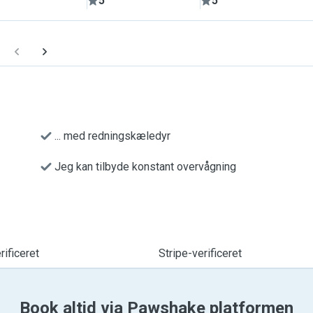
5
5
... med redningskæledyr
Jeg kan tilbyde konstant overvågning
ificeret
Stripe-verificeret
Book altid via Pawshake platformen