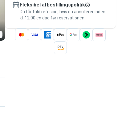
Fleksibel afbestillingspolitik
Hold alt på Pawshake – fra den første
besked til betalingen – for at være dækket
Du får fuld refusion, hvis du annullerer inden
kl. 12:00 en dag før reservationen.
af
Pawshake-garantien
.