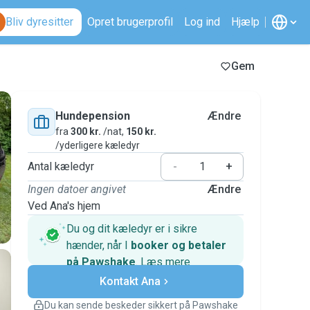
Bliv dyresitter
Opret brugerprofil
Log ind
Hjælp
Gem
Hundepension
Ændre
fra
300 kr.
/nat,
150 kr.
/yderligere kæledyr
Antal kæledyr
-
+
Ingen datoer angivet
Ændre
Ved Ana's hjem
Du og dit kæledyr er i sikre
hænder, når I
booker og betaler
på Pawshake
.
Læs mere
Sikre betalinger
Support, hvis planerne ændrer
Kontakt Ana
sig
Du kan sende beskeder sikkert på Pawshake
Dækkede bookinger