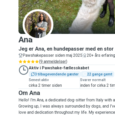
A
Ana
Jeg er Ana, en hundepasser med en stor 
Pawshakepasser siden maj 2025
20+ års erfarin
(
9 anmeldelser
)
Aktiv i Pawshake-fællesskabet
3 tilbagevendende gæster
22 gange gemt
Senest aktiv
Svarer normalt
cirka 2 timer siden
inden for cirka 2 ti
Om Ana
Hello! I'm Ana, a dedicated dog-sitter from Italy with 
Growing up, I was always surrounded by dogs, and I'v
love and dedication throughout my life. My experienc