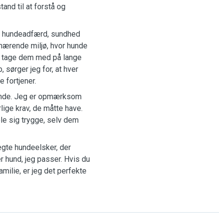
and til at forstå og
r i hundeadfærd, sundhed
 nærende miljø, hvor hunde
at tage dem med på lange
 sørger jeg for, at hver
 fortjener.
gende. Jeg er opmærksom
ige krav, de måtte have.
le sig trygge, selv dem
ægte hundeelsker, der
r hund, jeg passer. Hvis du
milie, er jeg det perfekte