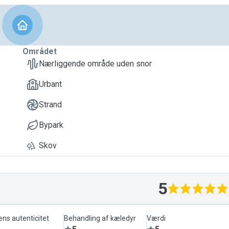
Området
Nærliggende område uden snor
Urbant
Strand
Bypark
Skov
5
ens autenticitet
Behandling af kæledyr
Værdi