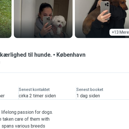
+13 Mere
kærlighed til hunde.
København
g
Senest kontaktet
Senest booket
mer
cirka 2 timer siden
1 dag siden
a lifelong passion for dogs.
e taken care of them with
e spans various breeds