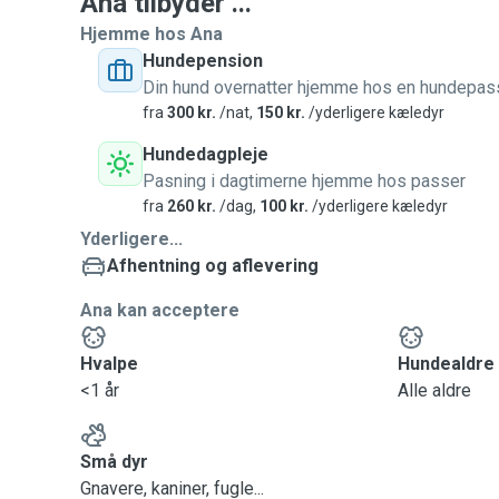
Ana tilbyder ...
Hjemme hos Ana
Hundepension
Din hund overnatter hjemme hos en hundepas
fra
300 kr.
/nat,
150 kr.
/yderligere kæledyr
Hundedagpleje
Pasning i dagtimerne hjemme hos passer
fra
260 kr.
/dag,
100 kr.
/yderligere kæledyr
Yderligere...
Afhentning og aflevering
Ana kan acceptere
Hvalpe
Hundealdre
<1 år
Alle aldre
Små dyr
Gnavere, kaniner, fugle...