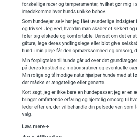
forskellige racer og temperamenter, hvilket gør mig i st
imødekomme hver hunds unikke behov.
Som hundeejer selv har jeg fået uvurderlige indsigte
og trivsel. Jeg ved, hvordan man skaber et sikkert og
føler sig elskede og komfortable. Uanset om det er 
gåture, lege deres yndlingslege eller blot give selskab,
hund i min pleje får den opmærksomhed og omsorg, de
Min forpligtelse til hunde går ud over det grundlæg
på deres kostbehov, motionsrutiner og eventuelle særl
Min rolige og tålmodige natur hjælper hunde med at fø
der måske er ængstelige eller generte.
Kort sagt, jeg er ikke bare en hundepasser; jeg er en 
bringer omfattende erfaring og hjertelig omsorg til hve
leder efter en, der vil behandle din pelsede ven som fa
valg.
Læs mere