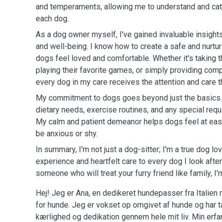
and temperaments, allowing me to understand and cat
each dog.
As a dog owner myself, I've gained invaluable insights
and well-being. I know how to create a safe and nurt
dogs feel loved and comfortable. Whether it's taking 
playing their favorite games, or simply providing comp
every dog in my care receives the attention and care 
My commitment to dogs goes beyond just the basics. I
dietary needs, exercise routines, and any special req
My calm and patient demeanor helps dogs feel at ea
be anxious or shy.
In summary, I'm not just a dog-sitter; I'm a true dog l
experience and heartfelt care to every dog I look after.
someone who will treat your furry friend like family, I'
Hej! Jeg er Ana, en dedikeret hundepasser fra Italien
for hunde. Jeg er vokset op omgivet af hunde og har
kærlighed og dedikation gennem hele mit liv. Min erf