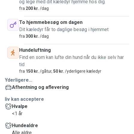
og lege med dit kæledyr hjemme hos dig.
fra
200 kr.
/dag
To hjemmebesøg om dagen
Dit kæledyr får to daglige besøg i hjemmet
fra
300 kr.
/dag
Hundeluftning
Find en som kan lufte din hund når du ikke selv har
tid
fra
150 kr.
/gåtur,
50 kr.
/yderligere kæledyr
Yderligere...
Afhentning og aflevering
liv kan acceptere
Hvalpe
<1 år
Hundealdre
Alle aldre