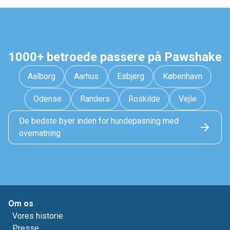
1000+ betroede passere på Pawshake
Aalborg
Aarhus
Esbjerg
København
Odense
Randers
Roskilde
Vejle
De bedste byer inden for hundepasning med
overnatning
Om os
Vores historie
Presse