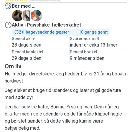
Bor med ...
I
Y
B
Aktiv i Pawshake-fællesskabet
2 tilbagevendende gæster
10 gange gemt
Senest aktiv
Svarer normalt
28 dage siden
inden for cirka 13 timer
Senest kontaktet
Senest booket
29 dage siden
9 måneder siden
Om liv
Hej med jer dyreelskere. Jeg hedder Liv, er 21 år og bosat i
nordvest
Jeg elsker at bruge tid udendørs og især at gå gode ture
med søde dyr
Jeg har selv tre katte; Bonnie, Yrsa og Ivan. Dem går jeg
bl.a. tur med i sele udendørs og de får både klippet negle
og børstet tænder, så dette ville jeg kunne være
behjælpelig med.