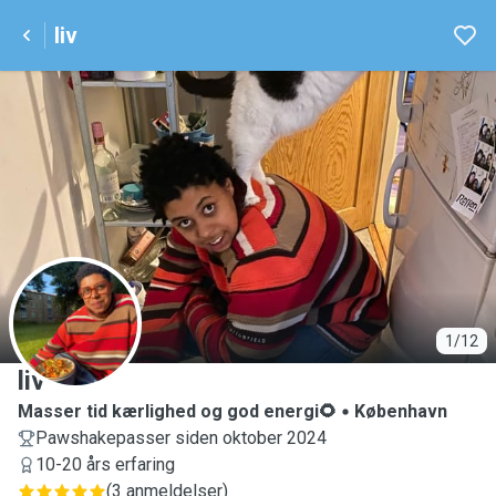
liv
L
1/12
liv
Masser tid kærlighed og god energi🌻
København
Pawshakepasser siden oktober 2024
10-20 års erfaring
(
3 anmeldelser
)