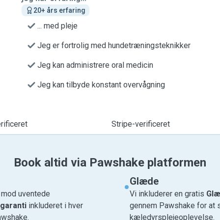
20+ års erfaring
... med pleje
Jeg er fortrolig med hundetræningsteknikker
Jeg kan administrere oral medicin
Jeg kan tilbyde konstant overvågning
ificeret
Stripe-verificeret
Book altid via Pawshake platformen
Glæde
e mod uventede
Vi inkluderer en gratis
Glæ
garanti
inkluderet i hver
gennem Pawshake for at si
awshake.
kæledyrsplejeoplevelse.