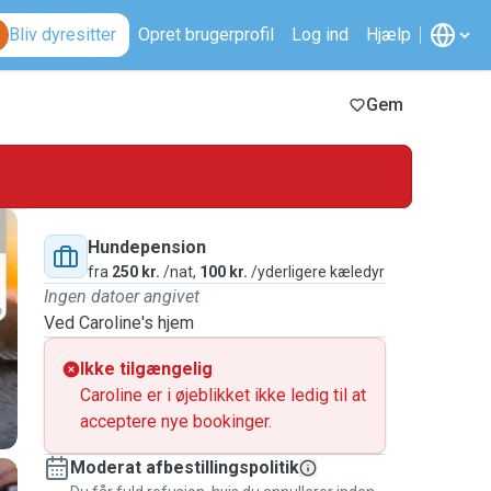
Bliv dyresitter
Opret brugerprofil
Log ind
Hjælp
Gem
Hundepension
fra
250 kr.
/nat,
100 kr.
/yderligere kæledyr
Ingen datoer angivet
Ved Caroline's hjem
Ikke tilgængelig
Caroline er i øjeblikket ikke ledig til at
acceptere nye bookinger.
Moderat afbestillingspolitik