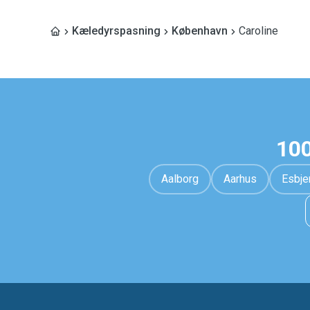
Kæledyrspasning
København
Caroline
100
Aalborg
Aarhus
Esbje