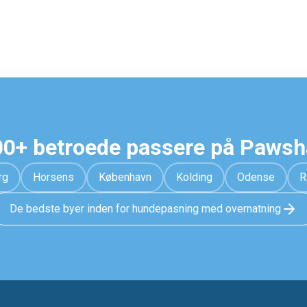
0+ betroede passere på Paws
rg
Horsens
København
Kolding
Odense
R
De bedste byer inden for hundepasning med overnatning