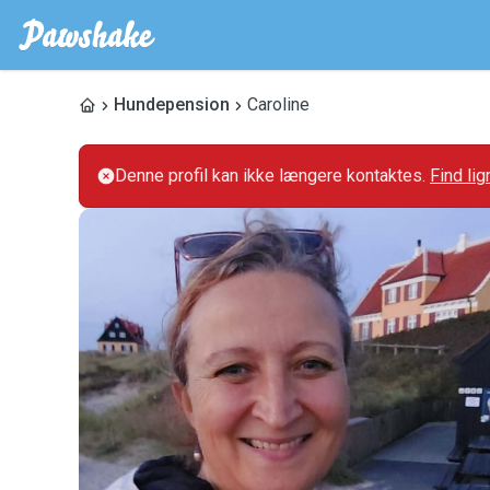
Hundepension
Caroline
Denne profil kan ikke længere kontaktes.
Find li