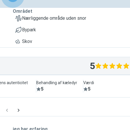
Området
Nærliggende område uden snor
Bypark
Skov
5
ens autenticitet
Behandling af kæledyr
Værdi
5
5
jeg har erfaring...