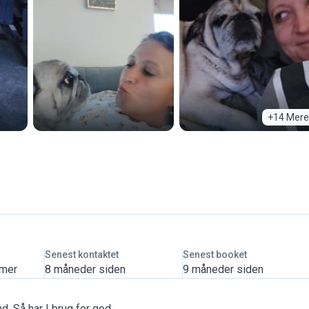
+14 Mere
Senest kontaktet
Senest booket
imer
8 måneder siden
9 måneder siden
. Så har I brug for god,