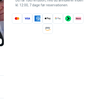
Du får fuld refusion, hvis du annullerer inden
kl. 12:00, 7 dage før reservationen.