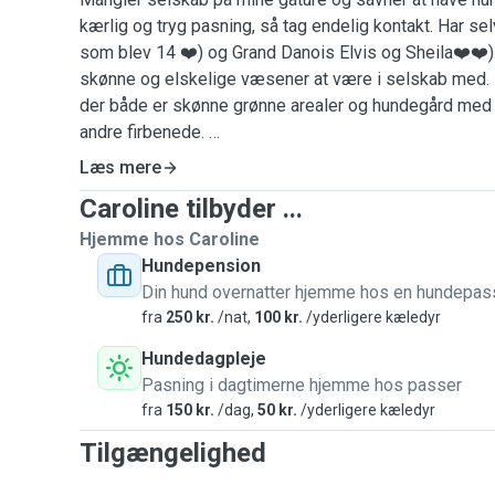
kærlig og tryg pasning, så tag endelig kontakt. Har s
som blev 14 ❤️) og Grand Danois Elvis og Sheila❤️❤️)
skønne og elskelige væsener at være i selskab med. 
der både er skønne grønne arealer og hundegård med 
andre firbenede.
Lidt om mig:
Læs mere
Jeg er 54 år, er rolig og glad for frisk luft og gåture, 
Caroline tilbyder ...
Her hos mig er hunde velkommen på et tæppe i sofae
ikke fodret ved bordet
Hjemme hos Caroline
De bliver nusset og talt med så de føler sig trygge 
Hundepension
Glæder mig til at passe din/jeres hund 😍
Din hund overnatter hjemme hos en hundepas
Glade hilsener
fra
250 kr.
/nat,
100 kr.
/yderligere kæledyr
Caroline
Hundedagpleje
Pasning i dagtimerne hjemme hos passer
fra
150 kr.
/dag,
50 kr.
/yderligere kæledyr
Tilgængelighed