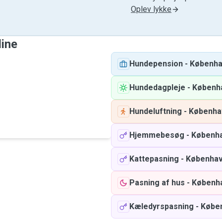
Oplev lykke
line
Hundepension
-
Københ
Hundedagpleje
-
Københ
Hundeluftning
-
Københa
Hjemmebesøg
-
Københ
Kattepasning
-
Københa
Pasning af hus
-
Københ
Kæledyrspasning
-
Købe