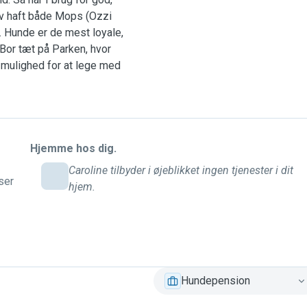
elv haft både Mops (Ozzi
. Hunde er de mest loyale,
Bor tæt på Parken, hvor
mulighed for at lege med
gerne park, stand og skov.
n/sengen og de bliver
Hjemme hos dig.
❤️
Caroline tilbyder i øjeblikket ingen tjenester i dit
ser
hjem.
Hundepension