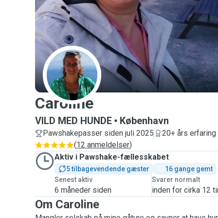
C
Caroline
VILD MED HUNDE
København
Pawshakepasser siden juli 2025
20+ års erfaring
(
12 anmeldelser
)
Aktiv i Pawshake-fællesskabet
5 tilbagevendende gæster
16 gange gemt
Senest aktiv
Svarer normalt
6 måneder siden
inden for cirka 12 t
Om Caroline
Mangler selskab på mine gåture og savner at have hund