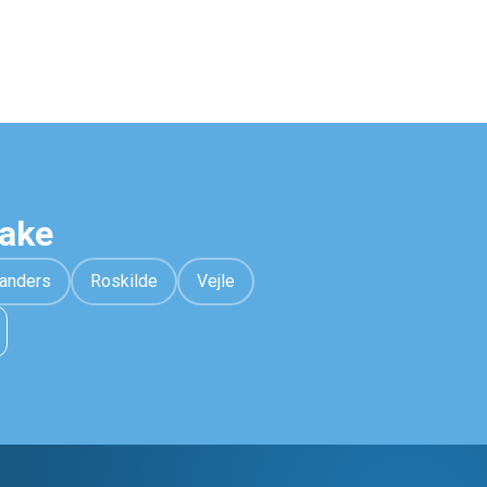
hake
anders
Roskilde
Vejle