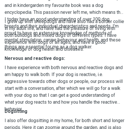
and in kindergarden my favourite book was a dog
encyclopedia. This passion never left me, which means that
I today have an good understanding of over 100 dog
I grew up with sheepdogs and have also had a border collie
breeds and their individual characteristics and needs. I’m
in my adult life, and have had the pleasure of living with
proud to have an extensive knowledge of methods of
both bulldogs and mixed dogs of different types. I have
mental stimulation, canine behaviour and health, and these
experience with dogs of all ages, and have a good
things are essential for me as a dog walker.
knowledge of dog health and diseases.
Nervous and reactive dogs:
I have experience with both nervous and reactive dogs and
am happy to walk both. If your dog is reactive, i.e.
aggressive towards other dogs or people, our process will
start with a conversation, after which we will go for a walk
with your dog so that I can get a good understanding of
what your dog reacts to and how you handle the reactive
behavior.
Dogsitting
I also offer dogsitting in my home, for both short and longer
periods. Here it can zoomie around the garden, and is also