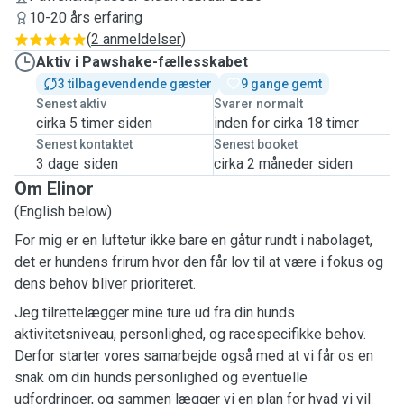
10-20 års erfaring
(
2 anmeldelser
)
Aktiv i Pawshake-fællesskabet
3 tilbagevendende gæster
9 gange gemt
Senest aktiv
Svarer normalt
cirka 5 timer siden
inden for cirka 18 timer
Senest kontaktet
Senest booket
3 dage siden
cirka 2 måneder siden
Om Elinor
(English below)
For mig er en luftetur ikke bare en gåtur rundt i nabolaget,
det er hundens frirum hvor den får lov til at være i fokus og
dens behov bliver prioriteret.
Jeg tilrettelægger mine ture ud fra din hunds
aktivitetsniveau, personlighed, og racespecifikke behov.
Derfor starter vores samarbejde også med at vi får os en
snak om din hunds personlighed og eventuelle
udfordringer, og sammen lægger vi en plan for hvad vi vil