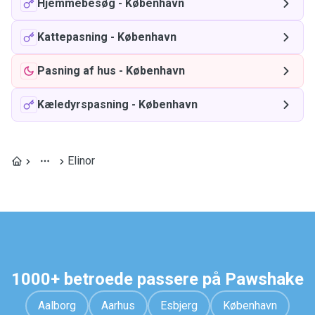
Hjemmebesøg
-
København
Kattepasning
-
København
Pasning af hus
-
København
Kæledyrspasning
-
København
Elinor
1000+ betroede passere på Pawshake
Aalborg
Aarhus
Esbjerg
København