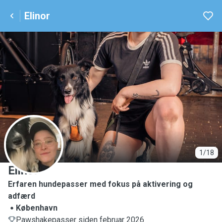
Elinor
E
1/18
Elinor
Erfaren hundepasser med fokus på aktivering og
adfærd
København
Pawshakepasser siden februar 2026