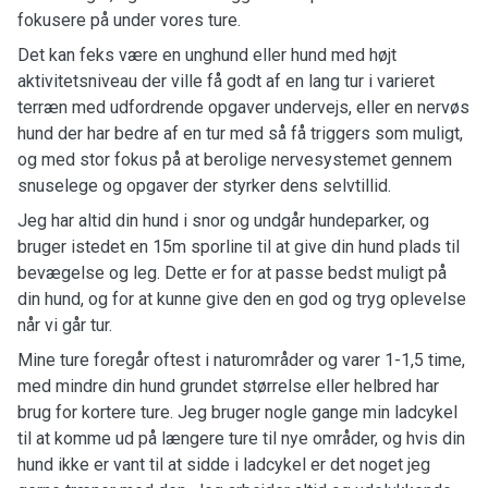
fokusere på under vores ture.
Det kan feks være en unghund eller hund med højt
aktivitetsniveau der ville få godt af en lang tur i varieret
terræn med udfordrende opgaver undervejs, eller en nervøs
hund der har bedre af en tur med så få triggers som muligt,
og med stor fokus på at berolige nervesystemet gennem
snuselege og opgaver der styrker dens selvtillid.
Jeg har altid din hund i snor og undgår hundeparker, og
bruger istedet en 15m sporline til at give din hund plads til
bevægelse og leg. Dette er for at passe bedst muligt på
din hund, og for at kunne give den en god og tryg oplevelse
når vi går tur.
Mine ture foregår oftest i naturområder og varer 1-1,5 time,
med mindre din hund grundet størrelse eller helbred har
brug for kortere ture. Jeg bruger nogle gange min ladcykel
til at komme ud på længere ture til nye områder, og hvis din
hund ikke er vant til at sidde i ladcykel er det noget jeg