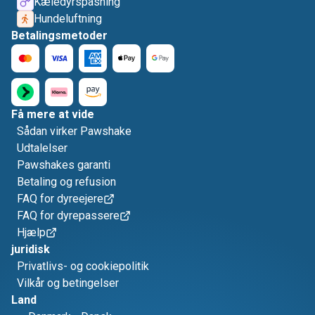
Kæledyrspasning
Hundeluftning
Betalingsmetoder
Få mere at vide
Sådan virker Pawshake
Udtalelser
Pawshakes garanti
Betaling og refusion
FAQ for dyreejere
FAQ for dyrepassere
Hjælp
juridisk
Privatlivs- og cookiepolitik
Vilkår og betingelser
Land