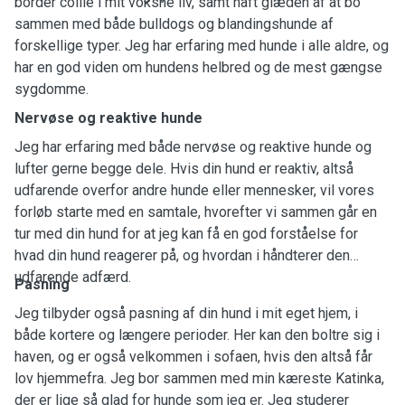
border collie i mit voksne liv, samt haft glæden af at bo
sammen med både bulldogs og blandingshunde af
forskellige typer. Jeg har erfaring med hunde i alle aldre, og
har en god viden om hundens helbred og de mest gængse
sygdomme.
Nervøse og reaktive hunde
Jeg har erfaring med både nervøse og reaktive hunde og
lufter gerne begge dele. Hvis din hund er reaktiv, altså
udfarende overfor andre hunde eller mennesker, vil vores
forløb starte med en samtale, hvorefter vi sammen går en
tur med din hund for at jeg kan få en god forståelse for
hvad din hund reagerer på, og hvordan i håndterer den
udfarende adfærd.
Pasning
Jeg tilbyder også pasning af din hund i mit eget hjem, i
både kortere og længere perioder. Her kan den boltre sig i
haven, og er også velkommen i sofaen, hvis den altså får
lov hjemmefra. Jeg bor sammen med min kæreste Katinka,
der er lige så glad for hunde som jeg er. Jeg studerer