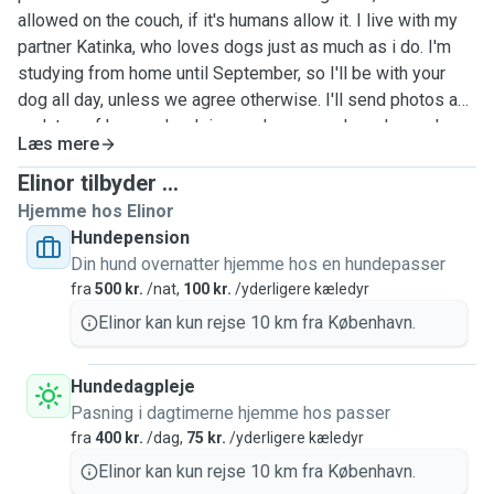
allowed on the couch, if it's humans allow it. I live with my
partner Katinka, who loves dogs just as much as i do. I'm
studying from home until September, so I'll be with your
dog all day, unless we agree otherwise. I'll send photos and
updates of how we're doing, and you can alwayds reach
Læs mere
me.
Elinor tilbyder ...
Hjemme hos Elinor
Hundepension
Din hund overnatter hjemme hos en hundepasser
fra
500 kr.
/nat,
100 kr.
/yderligere kæledyr
Elinor kan kun rejse 10 km fra København.
Hundedagpleje
Pasning i dagtimerne hjemme hos passer
fra
400 kr.
/dag,
75 kr.
/yderligere kæledyr
Elinor kan kun rejse 10 km fra København.