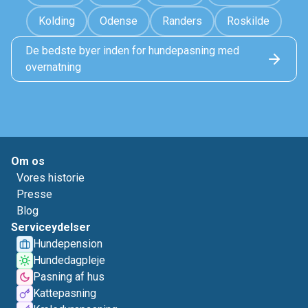
Kolding
Odense
Randers
Roskilde
De bedste byer inden for hundepasning med
overnatning
Om os
Vores historie
Presse
Blog
Serviceydelser
Hundepension
Hundedagpleje
Pasning af hus
Kattepasning