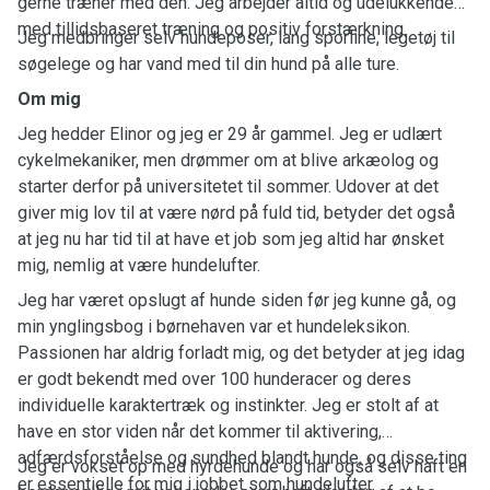
gerne træner med den. Jeg arbejder altid og udelukkende
med tillidsbaseret træning og positiv forstærkning.
Jeg medbringer selv hundeposer, lang sporline, legetøj til
søgelege og har vand med til din hund på alle ture.
Om mig
Jeg hedder Elinor og jeg er 29 år gammel. Jeg er udlært
cykelmekaniker, men drømmer om at blive arkæolog og
starter derfor på universitetet til sommer. Udover at det
giver mig lov til at være nørd på fuld tid, betyder det også
at jeg nu har tid til at have et job som jeg altid har ønsket
mig, nemlig at være hundelufter.
Jeg har været opslugt af hunde siden før jeg kunne gå, og
min ynglingsbog i børnehaven var et hundeleksikon.
Passionen har aldrig forladt mig, og det betyder at jeg idag
er godt bekendt med over 100 hunderacer og deres
individuelle karaktertræk og instinkter. Jeg er stolt af at
have en stor viden når det kommer til aktivering,
adfærdsforståelse og sundhed blandt hunde, og disse ting
Jeg er vokset op med hyrdehunde og har også selv haft en
er essentielle for mig i jobbet som hundelufter.