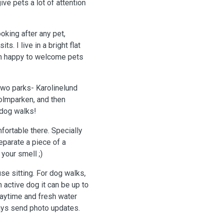
ve pets a lot of attention
oking after any pet,
ts. I live in a bright flat
han happy to welcome pets
two parks- Karolinelund
holmparken, and then
 dog walks!
fortable there. Specially
parate a piece of a
your smell ;)
se sitting. For dog walks,
n active dog it can be up to
laytime and fresh water
ays send photo updates.