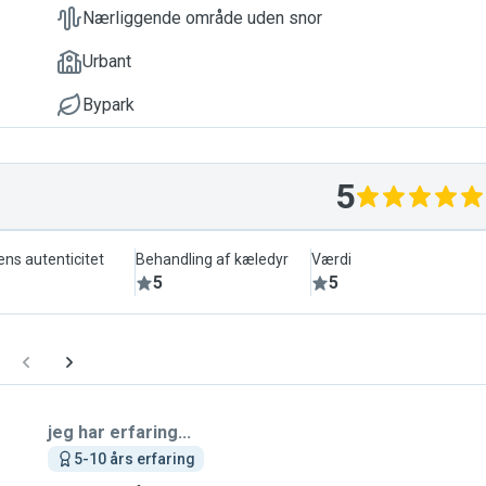
Nærliggende område uden snor
Urbant
Bypark
5
ens autenticitet
Behandling af kæledyr
Værdi
5
5
jeg har erfaring...
5-10 års erfaring