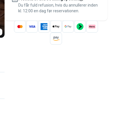
besked til betalingen – for at være dækket
Du får fuld refusion, hvis du annullerer inden
kl. 12:00 en dag før reservationen.
af
Pawshake-garantien
.