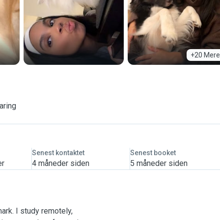
+20 Mere
aring
Senest kontaktet
Senest booket
er
4 måneder siden
5 måneder siden
mark. I study remotely,