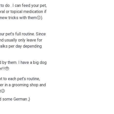
o do . I can feed your pet,
ral or topical medication if
new tricks with them😗).
ur pet’s full routine. Since
nd usually only leave for
walks per day depending
d by them. I have a big dog
r!!🥹
 to each pet’s routine,
er in a grooming shop and
t😉
nd some German ;)