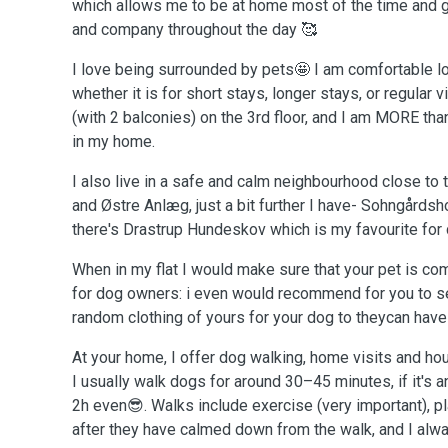
which allows me to be at home most of the time and gi
and company throughout the day 🥰
I love being surrounded by pets🤩 I am comfortable lo
whether it is for short stays, longer stays, or regular visi
(with 2 balconies) on the 3rd floor, and I am MORE t
in my home.
I also live in a safe and calm neighbourhood close to 
and Østre Anlæg, just a bit further I have- Sohngårds
there's Drastrup Hundeskov which is my favourite for
When in my flat I would make sure that your pet is com
for dog owners: i even would recommend for you to se
random clothing of yours for your dog to theycan have 
At your home, I offer dog walking, home visits and hou
I usually walk dogs for around 30–45 minutes, if it's a
2h even😎. Walks include exercise (very important), p
after they have calmed down from the walk, and I alw