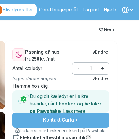
Bliv dyresitter
Opret brugerprofil
Log ind
Hjælp
Gem
Pasning af hus
Ændre
fra
250 kr.
/nat
Antal kæledyr
-
+
Ingen datoer angivet
Ændre
Hjemme hos dig.
Du og dit kæledyr er i sikre
hænder, når I
booker og betaler
på Pawshake
.
Læs mere
Sikre betalinger
Kontakt Carla
Support, hvis planerne ændrer
sig
Du kan sende beskeder sikkert på Pawshake
Dækkede bookinger
Fleksibel afbestillingspolitik
Hold alt på Pawshake – fra den første