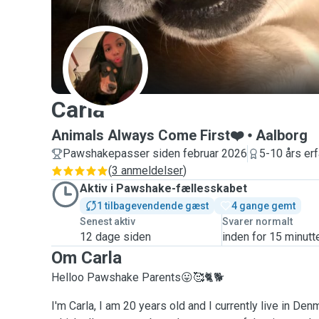
C
Carla
Animals Always Come First❤️
Aalborg
Pawshakepasser siden februar 2026
5-10 års erf
(
3 anmeldelser
)
Aktiv i Pawshake-fællesskabet
1 tilbagevendende gæst
4 gange gemt
Senest aktiv
Svarer normalt
12 dage siden
inden for 15 minutt
Om Carla
Helloo Pawshake Parents😛🥰🐈🐕
I'm Carla, I am 20 years old and I currently live in Den