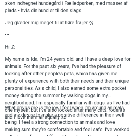
skøn indhegnet hundegård i Fælledparken, med masser af
plads - hvis din hund er til den slags.
Jeg glæder mig meget til at høre fra jer 🌼
•••
Hi 🌼
My name is Ida, I’m 24 years old, and I have a deep love for
animals. For the past six years, I’ve had the pleasure of
looking after other people’s pets, which has given me
plenty of experience with both their needs and their unique
personalities. As a child, I also earned some extra pocket
money during the summer by walking dogs in my
neighborhood. I’m especially familiar with dogs, as I’ve had
What drives me is the joy I feel when I’m around animals
one myself, but I’ve also looked after many cats, rodents
and my desire to make a positive difference in their well
and I love them all equally so.
being. I feel a strong connection to animals and love
making sure they’re comfortable and feel safe. I’ve worked