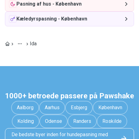
Pasning af hus
-
København
Kæledyrspasning
-
København
Ida
1000+ betroede passere på Pawshake
Aalborg
Aarhus
Esbjerg
København
Kolding
Odense
Randers
Roskilde
De bedste byer inden for hundepasning med