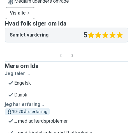
Medium udendørs område
Vis alle
Hvad folk siger om Ida
5
Samlet vurdering
Mere om Ida
Jeg taler ...
Engelsk
Dansk
jeg har erfaring...
10-20 års erfaring
... med adfærdsproblemer
... med førstehjælp og HLR til kæledyr