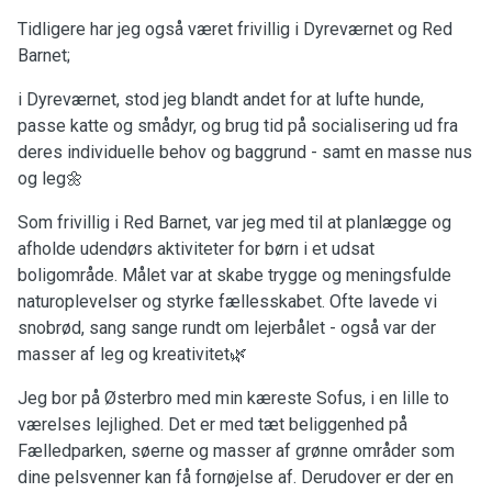
Tidligere har jeg også været frivillig i Dyreværnet og Red
Barnet;
i Dyreværnet, stod jeg blandt andet for at lufte hunde,
passe katte og smådyr, og brug tid på socialisering ud fra
deres individuelle behov og baggrund - samt en masse nus
og leg🌼
Som frivillig i Red Barnet, var jeg med til at planlægge og
afholde udendørs aktiviteter for børn i et udsat
boligområde. Målet var at skabe trygge og meningsfulde
naturoplevelser og styrke fællesskabet. Ofte lavede vi
snobrød, sang sange rundt om lejerbålet - også var der
masser af leg og kreativitet🌿
Jeg bor på Østerbro med min kæreste Sofus, i en lille to
værelses lejlighed. Det er med tæt beliggenhed på
Fælledparken, søerne og masser af grønne områder som
dine pelsvenner kan få fornøjelse af. Derudover er der en