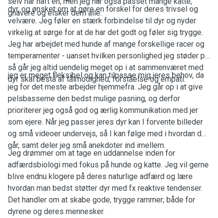
selv har haft en, men jeg har også passet mange katte,
dyr, og ønsket om at gøre en forskel for deres trivsel og
gnavere og elsker dem alle.
velvære. Jeg føler en stærk forbindelse til dyr og nyder
virkelig at sørge for at de har det godt og føler sig trygge.
Jeg har arbejdet med hunde af mange forskellige racer og
temperamenter - uanset hvilken personlighed jeg støder på
så går jeg altid uendelig meget op i at sammenværet med
jeg er meget fleksibel og kan tilpasse mig jeres behov, da
dyr skal bestå af tålmodighed, forståelse og empati.
jeg for det meste arbejder hjemmefra. Jeg går op i at give
pelsbasserne den bedst mulige pasning, og derfor
prioriterer jeg også god og ærlig kommunikation med jer
som ejere. Når jeg passer jeres dyr kan I forvente billeder
og små videoer undervejs, så I kan følge med i hvordan det
går, samt deler jeg små anekdoter ind imellem.
Jeg drømmer om at tage en uddannelse inden for
adfærdsbiologi med fokus på hunde og katte. Jeg vil gerne
blive endnu klogere på deres naturlige adfærd og lære
hvordan man bedst støtter dyr med fx reaktive tendenser.
Det handler om at skabe gode, trygge rammer; både for
dyrene og deres mennesker.