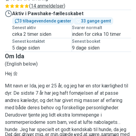
(
14 anmeldelser
)
Aktiv i Pawshake-fællesskabet
3 tilbagevendende gæster
33 gange gemt
Senest aktiv
Svarer normalt
cirka 2 timer siden
inden for cirka 10 timer
Senest kontaktet
Senest booket
5 dage siden
9 dage siden
Om Ida
(English below)
Hej 🌼
Mit navn er Ida, jeg er 25 år, og jeg har en stor kærlighed til
dyr. De sidste 7 år har jeg haft fornøjelsen af at passe
andres kæledyr, og det har givet mig masser af erfaring
med både deres behov og forskellige personligheder.
Derudover tjente jeg lidt ekstra lommepenge i
sommerperioderne som barn, ved at lufte nabolagets
hunde. Jeg har specielt et godt kendskab til hunde, da jeg
Det der driver mig, er min glæde ved at være sammen med