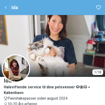
Ida
I
1/18
Ida
Haleviftende service til dine pelsvenner 🐶🌼🐱
København
Pawshakepasser siden august 2024
10-20 års erfaring