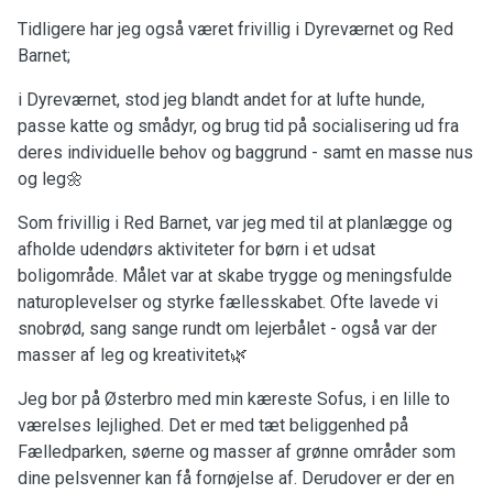
Tidligere har jeg også været frivillig i Dyreværnet og Red
Barnet;
i Dyreværnet, stod jeg blandt andet for at lufte hunde,
passe katte og smådyr, og brug tid på socialisering ud fra
deres individuelle behov og baggrund - samt en masse nus
og leg🌼
Som frivillig i Red Barnet, var jeg med til at planlægge og
afholde udendørs aktiviteter for børn i et udsat
boligområde. Målet var at skabe trygge og meningsfulde
naturoplevelser og styrke fællesskabet. Ofte lavede vi
snobrød, sang sange rundt om lejerbålet - også var der
masser af leg og kreativitet🌿
Jeg bor på Østerbro med min kæreste Sofus, i en lille to
værelses lejlighed. Det er med tæt beliggenhed på
Fælledparken, søerne og masser af grønne områder som
dine pelsvenner kan få fornøjelse af. Derudover er der en