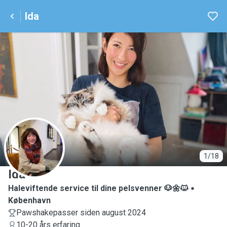
Ida
I
1/18
Ida
Haleviftende service til dine pelsvenner 🐶🌼🐱
København
Pawshakepasser siden august 2024
10-20 års erfaring