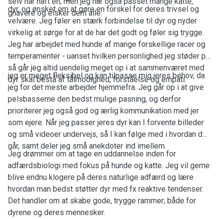
selv har haft en, men jeg har også passet mange katte,
dyr, og ønsket om at gøre en forskel for deres trivsel og
gnavere og elsker dem alle.
velvære. Jeg føler en stærk forbindelse til dyr og nyder
virkelig at sørge for at de har det godt og føler sig trygge.
Jeg har arbejdet med hunde af mange forskellige racer og
temperamenter - uanset hvilken personlighed jeg støder på
så går jeg altid uendelig meget op i at sammenværet med
jeg er meget fleksibel og kan tilpasse mig jeres behov, da
dyr skal bestå af tålmodighed, forståelse og empati.
jeg for det meste arbejder hjemmefra. Jeg går op i at give
pelsbasserne den bedst mulige pasning, og derfor
prioriterer jeg også god og ærlig kommunikation med jer
som ejere. Når jeg passer jeres dyr kan I forvente billeder
og små videoer undervejs, så I kan følge med i hvordan det
går, samt deler jeg små anekdoter ind imellem.
Jeg drømmer om at tage en uddannelse inden for
adfærdsbiologi med fokus på hunde og katte. Jeg vil gerne
blive endnu klogere på deres naturlige adfærd og lære
hvordan man bedst støtter dyr med fx reaktive tendenser.
Det handler om at skabe gode, trygge rammer; både for
dyrene og deres mennesker.