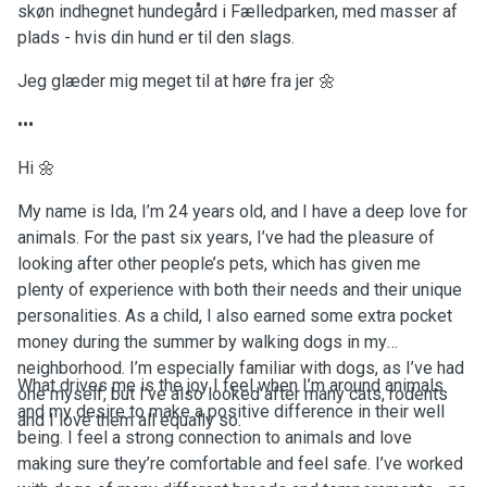
skøn indhegnet hundegård i Fælledparken, med masser af
plads - hvis din hund er til den slags.
Jeg glæder mig meget til at høre fra jer 🌼
•••
Hi 🌼
My name is Ida, I’m 24 years old, and I have a deep love for
animals. For the past six years, I’ve had the pleasure of
looking after other people’s pets, which has given me
plenty of experience with both their needs and their unique
personalities. As a child, I also earned some extra pocket
money during the summer by walking dogs in my
neighborhood. I’m especially familiar with dogs, as I’ve had
What drives me is the joy I feel when I’m around animals
one myself, but I’ve also looked after many cats, rodents
and my desire to make a positive difference in their well
and I love them all equally so.
being. I feel a strong connection to animals and love
making sure they’re comfortable and feel safe. I’ve worked