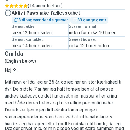
(
14 anmeldelser
)
Aktiv i Pawshake-fællesskabet
3 tilbagevendende gæster
33 gange gemt
Senest aktiv
Svarer normalt
cirka 12 timer siden
inden for cirka 10 timer
Senest kontaktet
Senest booket
cirka 14 timer siden
cirka 12 timer siden
Om Ida
(English below)
Hej 🌼
Mit navn er Ida, jeg er 25 år, og jeg har en stor kærlighed til
dyr. De sidste 7 år har jeg haft fornøjelsen af at passe
andres kæledyr, og det har givet mig masser af erfaring
med både deres behov og forskellige personligheder.
Derudover tjente jeg lidt ekstra lommepenge i
sommerperioderne som barn, ved at lufte nabolagets
hunde. Jeg har specielt et godt kendskab til hunde, da jeg
Det der driver mig, er min glæde ved at være sammen med