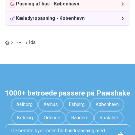
Pasning af hus
-
København
Kæledyrspasning
-
København
Ida
1000+ betroede passere på Pawshake
Aalborg
Aarhus
Esbjerg
København
Kolding
Odense
Randers
Roskilde
De bedste byer inden for hundepasning med