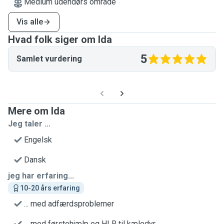
Medium udendørs område
Vis alle
Hvad folk siger om Ida
5
Samlet vurdering
Mere om Ida
Jeg taler ...
Engelsk
Dansk
jeg har erfaring...
10-20 års erfaring
... med adfærdsproblemer
... med førstehjælp og HLR til kæledyr