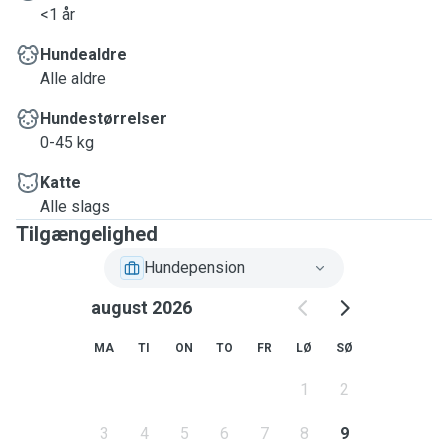
<1 år
Hundealdre
Alle aldre
Hundestørrelser
0-45 kg
Katte
Alle slags
Tilgængelighed
Hundepension
august 2026
MA
TI
ON
TO
FR
LØ
SØ
1
2
3
4
5
6
7
8
9