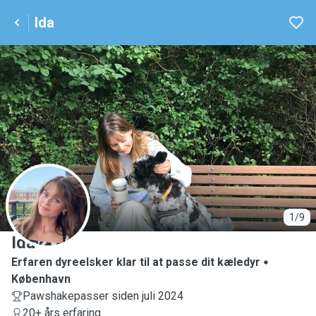
Ida
I
1/9
Ida
Erfaren dyreelsker klar til at passe dit kæledyr
København
Pawshakepasser siden juli 2024
20+ års erfaring