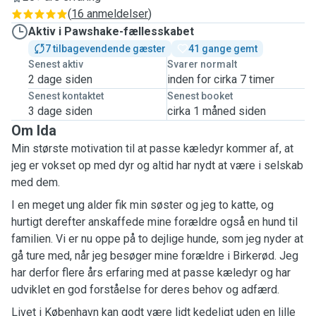
(
16 anmeldelser
)
Aktiv i Pawshake-fællesskabet
7 tilbagevendende gæster
41 gange gemt
Senest aktiv
Svarer normalt
2 dage siden
inden for cirka 7 timer
Senest kontaktet
Senest booket
3 dage siden
cirka 1 måned siden
Om Ida
Min største motivation til at passe kæledyr kommer af, at
jeg er vokset op med dyr og altid har nydt at være i selskab
med dem.
I en meget ung alder fik min søster og jeg to katte, og
hurtigt derefter anskaffede mine forældre også en hund til
familien. Vi er nu oppe på to dejlige hunde, som jeg nyder at
gå ture med, når jeg besøger mine forældre i Birkerød. Jeg
har derfor flere års erfaring med at passe kæledyr og har
udviklet en god forståelse for deres behov og adfærd.
Livet i København kan godt være lidt kedeligt uden en lille