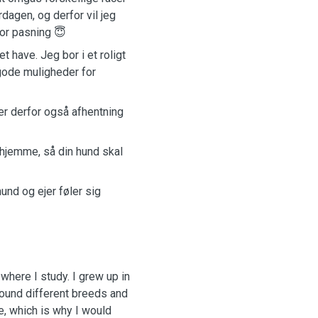
dagen, og derfor vil jeg
for pasning 😇
 have. Jeg bor i et roligt
 gode muligheder for
er derfor også afhentning
 hjemme, så din hund skal
hund og ejer føler sig
where I study. I grew up in
round different breeds and
fe, which is why I would