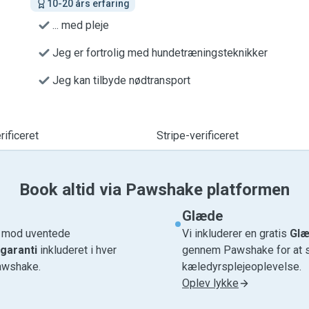
10-20 års erfaring
... med pleje
Jeg er fortrolig med hundetræningsteknikker
Jeg kan tilbyde nødtransport
ificeret
Stripe-verificeret
Book altid via Pawshake platformen
Glæde
e mod uventede
Vi inkluderer en gratis
Glæ
garanti
inkluderet i hver
gennem Pawshake for at si
awshake.
kæledyrsplejeoplevelse.
Oplev lykke