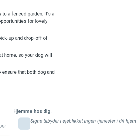

 to a fenced garden. It’s a
opportunities for lovely
 pick-up and drop-off of
 at home, so your dog will
o ensure that both dog and
Hjemme hos dig.
Signe tilbyder i øjeblikket ingen tjenester i dit hjem
ser