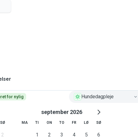
elser
Hundedagpleje
et for nylig
september 2026
SØ
MA
TI
ON
TO
FR
LØ
SØ
2
1
2
3
4
5
6