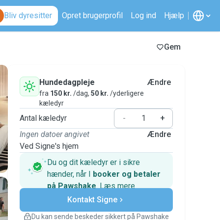
Bliv dyresitter
Opret brugerprofil
Log ind
Hjælp
Gem
Hundedagpleje
Ændre
fra
150 kr.
/dag,
50 kr.
/yderligere
kæledyr
Antal kæledyr
-
+
Ingen datoer angivet
Ændre
Ved Signe's hjem
Du og dit kæledyr er i sikre
hænder, når I
booker og betaler
på Pawshake
.
Læs mere
Sikre betalinger
Kontakt Signe
Support, hvis planerne ændrer
sig
Du kan sende beskeder sikkert på Pawshake
Dækkede bookinger