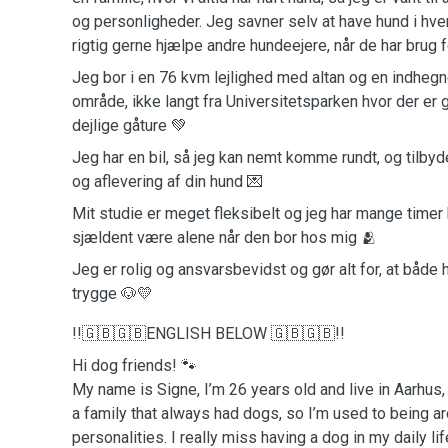
og personligheder. Jeg savner selv at have hund i hver
rigtig gerne hjælpe andre hundeejere, når de har brug 
Jeg bor i en 76 kvm lejlighed med altan og en indhegnet
område, ikke langt fra Universitetsparken hvor der er
dejlige gåture 💚
Jeg har en bil, så jeg kan nemt komme rundt, og tilbyd
og aflevering af din hund 💌
Mit studie er meget fleksibelt og jeg har mange timer
sjældent være alene når den bor hos mig 🫂
Jeg er rolig og ansvarsbevidst og gør alt for, at både 
trygge 🐶💛
!!🇬🇧🇬🇧ENGLISH BELOW 🇬🇧🇬🇧!!
Hi dog friends! 🐾
My name is Signe, I’m 26 years old and live in Aarhus, 
a family that always had dogs, so I’m used to being a
personalities. I really miss having a dog in my daily li