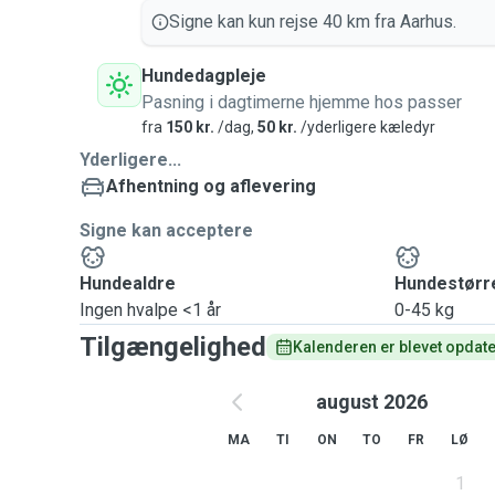
Signe kan kun rejse 40 km fra Aarhus.
Hundedagpleje
Pasning i dagtimerne hjemme hos passer
fra
150 kr.
/dag,
50 kr.
/yderligere kæledyr
Yderligere...
Afhentning og aflevering
Signe kan acceptere
Hundealdre
Hundestørr
Ingen hvalpe <1 år
0-45 kg
Tilgængelighed
Kalenderen er blevet opdater
august 2026
MA
TI
ON
TO
FR
LØ
1