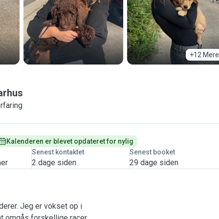
+12 Mere
arhus
rfaring
Kalenderen er blevet opdateret for nylig
Senest kontaktet
Senest booket
mer
2 dage siden
29 dage siden
derer. Jeg er vokset op i
l at omgås forskellige racer