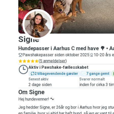
S
Signe
Hundepasser i Aarhus C med have 🌳
A
Pawshakepasser siden oktober 2025
10-20 års e
(
5 anmeldelser
)
Aktiv i Pawshake-fællesskabet
2 tilbagevendende gæster
7 gange gemt
Senest aktiv
Svarer normalt
2 dage siden
inden for cirka 3 ti
Om Signe
Hej hundevenner! 🐾
Jeg hedder Signe, er 26år og bor i Aarhus hvor jeg stu
en familie, hvor vi altid har haft hund, så jeg er vant ti