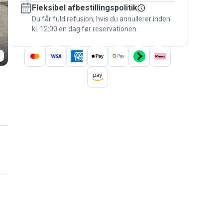
Fleksibel afbestillingspolitik
Hold alt på Pawshake – fra den første
besked til betalingen – for at være dækket
Du får fuld refusion, hvis du annullerer inden
kl. 12:00 en dag før reservationen.
af
Pawshake-garantien
.