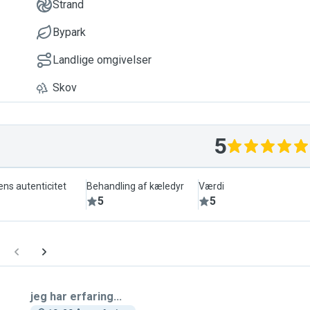
Strand
Bypark
Landlige omgivelser
Skov
5
ens autenticitet
Behandling af kæledyr
Værdi
5
5
jeg har erfaring...