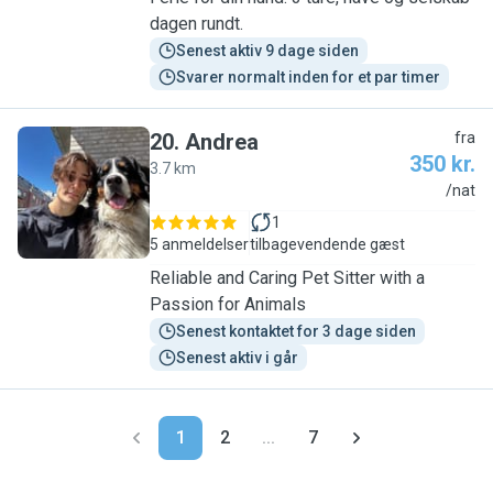
dagen rundt.
Senest aktiv 9 dage siden
Svarer normalt inden for et par timer
20
.
Andrea
fra
350 kr.
3.7 km
A
/nat
1
5 anmeldelser
tilbagevendende gæst
Reliable and Caring Pet Sitter with a
Passion for Animals
Senest kontaktet for 3 dage siden
Senest aktiv i går
1
2
...
7