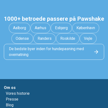
1000+ betroede passere på Pawshake
Aalborg
Aarhus
Esbjerg
København
Odense
Randers
Roskilde
Vejle
De bedste byer inden for hundepasning med
overnatning
Om os
Vores historie
Presse
Blog