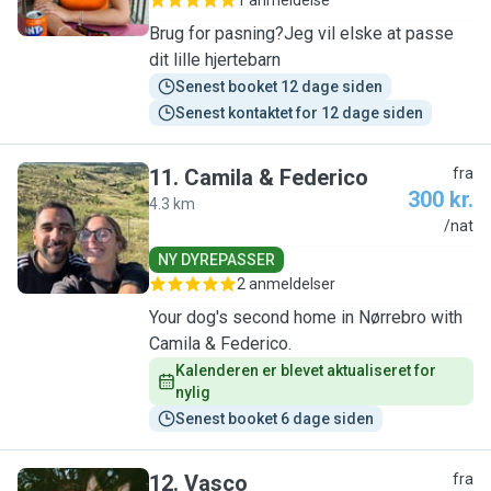
1 anmeldelse
Brug for pasning?Jeg vil elske at passe
dit lille hjertebarn
Senest booket 12 dage siden
Senest kontaktet for 12 dage siden
11
.
Camila & Federico
fra
300 kr.
4.3 km
C
/nat
NY DYREPASSER
2 anmeldelser
Your dog's second home in Nørrebro with
Camila & Federico.
Kalenderen er blevet aktualiseret for 
nylig
Senest booket 6 dage siden
12
.
Vasco
fra