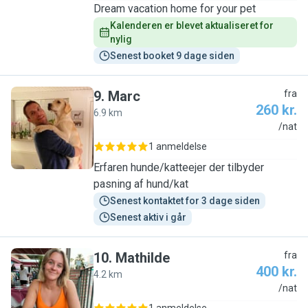
Dream vacation home for your pet
Kalenderen er blevet aktualiseret for 
nylig
Senest booket 9 dage siden
9
.
Marc
fra
260 kr.
6.9 km
M
/nat
1 anmeldelse
Erfaren hunde/katteejer der tilbyder
pasning af hund/kat
Senest kontaktet for 3 dage siden
Senest aktiv i går
10
.
Mathilde
fra
400 kr.
4.2 km
M
/nat