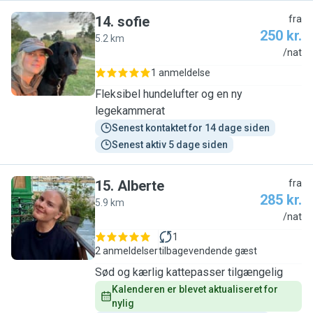
14
.
sofie
fra
250 kr.
5.2 km
S
/nat
1 anmeldelse
Fleksibel hundelufter og en ny
legekammerat
Senest kontaktet for 14 dage siden
Senest aktiv 5 dage siden
15
.
Alberte
fra
285 kr.
5.9 km
A
/nat
1
2 anmeldelser
tilbagevendende gæst
Sød og kærlig kattepasser tilgængelig
Kalenderen er blevet aktualiseret for 
nylig