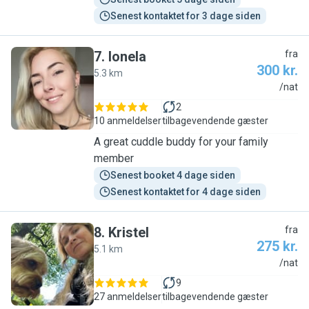
Senest kontaktet for 3 dage siden
7
.
Ionela
fra
300 kr.
5.3 km
I
/nat
2
10 anmeldelser
tilbagevendende gæster
A great cuddle buddy for your family
member
Senest booket 4 dage siden
Senest kontaktet for 4 dage siden
8
.
Kristel
fra
275 kr.
5.1 km
K
/nat
9
27 anmeldelser
tilbagevendende gæster