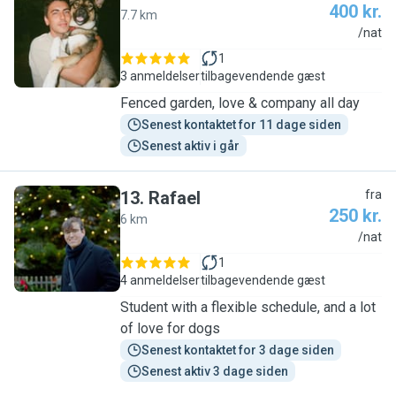
400 kr.
7.7 km
V
/nat
1
3 anmeldelser
tilbagevendende gæst
Fenced garden, love & company all day
Senest kontaktet for 11 dage siden
Senest aktiv i går
13
.
Rafael
fra
250 kr.
6 km
R
/nat
1
4 anmeldelser
tilbagevendende gæst
Student with a flexible schedule, and a lot
of love for dogs
Senest kontaktet for 3 dage siden
Senest aktiv 3 dage siden