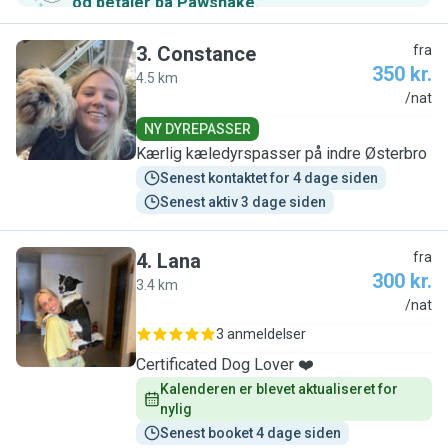
og betaler på Pawshake
.
3
.
Constance
fra
350 kr.
4.5 km
C
/nat
NY DYREPASSER
Kærlig kæledyrspasser på indre Østerbro
Senest kontaktet for 4 dage siden
Senest aktiv 3 dage siden
4
.
Lana
fra
300 kr.
3.4 km
L
/nat
3 anmeldelser
Certificated Dog Lover ❤️
Kalenderen er blevet aktualiseret for 
nylig
Senest booket 4 dage siden