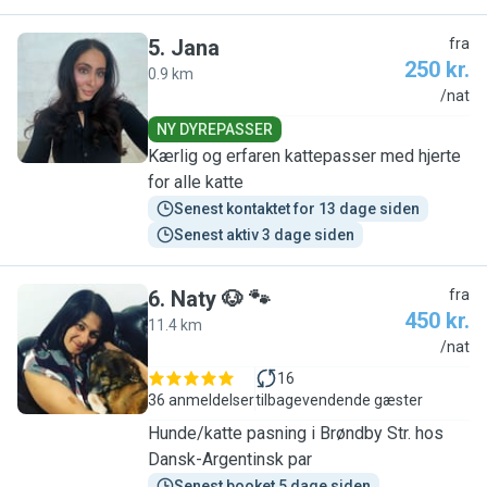
5
.
Jana
fra
250 kr.
0.9 km
J
/nat
NY DYREPASSER
Kærlig og erfaren kattepasser med hjerte
for alle katte
Senest kontaktet for 13 dage siden
Senest aktiv 3 dage siden
6
.
Naty 🐶 🐾
fra
450 kr.
11.4 km
N
/nat
16
36 anmeldelser
tilbagevendende gæster
Hunde/katte pasning i Brøndby Str. hos
Dansk-Argentinsk par
Senest booket 5 dage siden