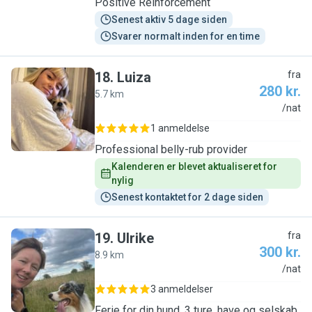
Positive Reinforcement
Senest aktiv 5 dage siden
Svarer normalt inden for en time
18
.
Luiza
fra
280 kr.
5.7 km
L
/nat
1 anmeldelse
Professional belly-rub provider
Kalenderen er blevet aktualiseret for 
nylig
Senest kontaktet for 2 dage siden
19
.
Ulrike
fra
300 kr.
8.9 km
U
/nat
3 anmeldelser
Ferie for din hund. 3 ture, have og selskab