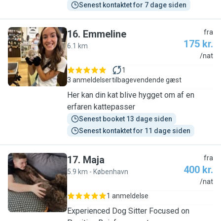
Senest kontaktet for 7 dage siden
16
.
Emmeline
fra
175 kr.
6.1 km
E
/nat
1
3 anmeldelser
tilbagevendende gæst
Her kan din kat blive hygget om af en
erfaren kattepasser
Senest booket 13 dage siden
Senest kontaktet for 11 dage siden
17
.
Maja
fra
400 kr.
5.9 km - København
M
/nat
1 anmeldelse
Experienced Dog Sitter Focused on