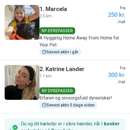
1
.
Marcela
fra
250 kr.
2.5 km
M
/nat
NY DYREPASSER
A Hyggelig Home Away From Home for
Your Pet
Senest aktiv i går
2
.
Katrine Lander
fra
300 kr.
1.1 km
K
/nat
NY DYREPASSER
Erfaren og omsorgsfuld dyreelsker!
Senest aktiv 5 dage siden
Du og dit kæledyr er i sikre hænder, når I
booker