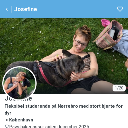
Josefine
J
1/20
Josefine
Fleksibel studerende på Nørrebro med stort hjerte for
dyr
København
Pawshakepasser siden december 2025