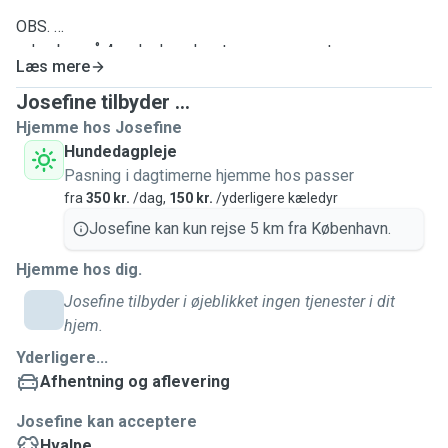
OBS.
- Jeg bor på 4. sal uden elevator og mange store
Læs mere
hunderacer kan jo have tendens til hofteproblemer - men i
det tilfælde kan jeg passe din hund hjemme hos dig.
Josefine tilbyder ...
- Jeg har ingen bil, så hvis du ønsker afhentning/aflevering
Hjemme hos Josefine
af din hund mere end 5-7 km væk, så skal den kunne tage
Hundedagpleje
offentlig transport.
Pasning i dagtimerne hjemme hos passer
fra
350 kr.
/dag,
150 kr.
/yderligere kæledyr
Josefine kan kun rejse 5 km fra København.
Hjemme hos dig.
Josefine tilbyder i øjeblikket ingen tjenester i dit
hjem.
Yderligere...
Afhentning og aflevering
Josefine kan acceptere
Hvalpe