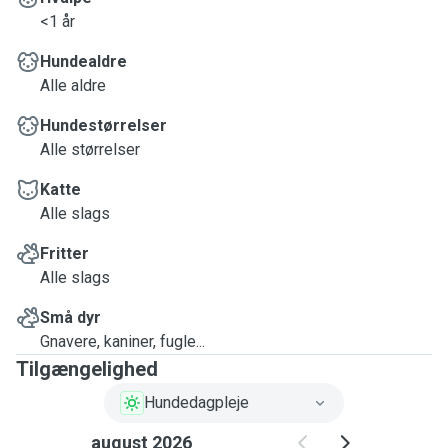
<1 år
Hundealdre
Alle aldre
Hundestørrelser
Alle størrelser
Katte
Alle slags
Fritter
Alle slags
Små dyr
Gnavere, kaniner, fugle...
Tilgængelighed
Hundedagpleje
august 2026