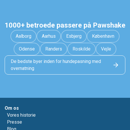
1000+ betroede passere på Pawshake
Aalborg
Aarhus
Esbjerg
København
Odense
Randers
Roskilde
Vejle
De bedste byer inden for hundepasning med
overnatning
Om os
Vores historie
Presse
Blog