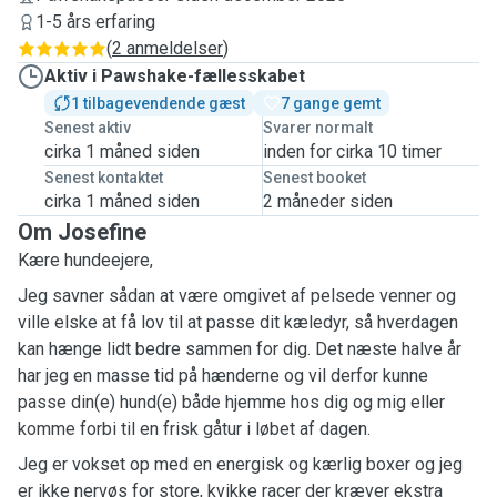
1-5 års erfaring
(
2 anmeldelser
)
Aktiv i Pawshake-fællesskabet
1 tilbagevendende gæst
7 gange gemt
Senest aktiv
Svarer normalt
cirka 1 måned siden
inden for cirka 10 timer
Senest kontaktet
Senest booket
cirka 1 måned siden
2 måneder siden
Om Josefine
Kære hundeejere,
Jeg savner sådan at være omgivet af pelsede venner og
ville elske at få lov til at passe dit kæledyr, så hverdagen
kan hænge lidt bedre sammen for dig. Det næste halve år
har jeg en masse tid på hænderne og vil derfor kunne
passe din(e) hund(e) både hjemme hos dig og mig eller
komme forbi til en frisk gåtur i løbet af dagen.
Jeg er vokset op med en energisk og kærlig boxer og jeg
er ikke nervøs for store, kvikke racer der kræver ekstra