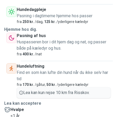
Hundedagpleje
Pasning i dagtimerne hjemme hos passer
fra
250 kr.
/dag,
125 kr.
/yderligere kæledyr
Hjemme hos dig.
Pasning af hus
Huspasseren bor i dit hjem dag og nat, og passer
både på kæledyr og hus.
fra
400 kr.
/nat
Hundeluftning
Find en som kan lufte din hund når du ikke selv har
tid
fra
170 kr.
/gåtur,
50 kr.
/yderligere kæledyr
Lea kan kun rejse 10 km fra Risskov.
Lea kan acceptere
Hvalpe
<1 år