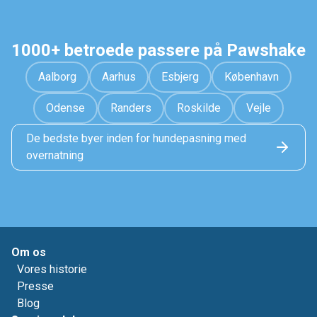
1000+ betroede passere på Pawshake
Aalborg
Aarhus
Esbjerg
København
Odense
Randers
Roskilde
Vejle
De bedste byer inden for hundepasning med
overnatning
Om os
Vores historie
Presse
Blog