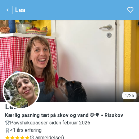
Lea
L
1/25
Lea
Kærlig pasning tæt på skov og vand 🐶🌳
Risskov
Pawshakepasser siden februar 2026
<1 års erfaring
(
3 anmeldelser
)