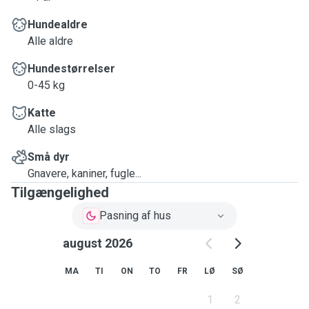
Hundealdre
Alle aldre
Hundestørrelser
0-45 kg
Katte
Alle slags
Små dyr
Gnavere, kaniner, fugle...
Tilgængelighed
Pasning af hus
august 2026
MA
TI
ON
TO
FR
LØ
SØ
1
2