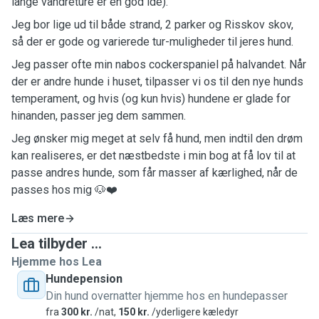
lange vandreture er en god idé).
Jeg bor lige ud til både strand, 2 parker og Risskov skov,
så der er gode og varierede tur-muligheder til jeres hund.
Jeg passer ofte min nabos cockerspaniel på halvandet. Når
der er andre hunde i huset, tilpasser vi os til den nye hunds
temperament, og hvis (og kun hvis) hundene er glade for
hinanden, passer jeg dem sammen.
Jeg ønsker mig meget at selv få hund, men indtil den drøm
kan realiseres, er det næstbedste i min bog at få lov til at
passe andres hunde, som får masser af kærlighed, når de
passes hos mig 🐶❤️
Læs mere
Lea tilbyder ...
Hjemme hos Lea
Hundepension
Din hund overnatter hjemme hos en hundepasser
fra
300 kr.
/nat,
150 kr.
/yderligere kæledyr