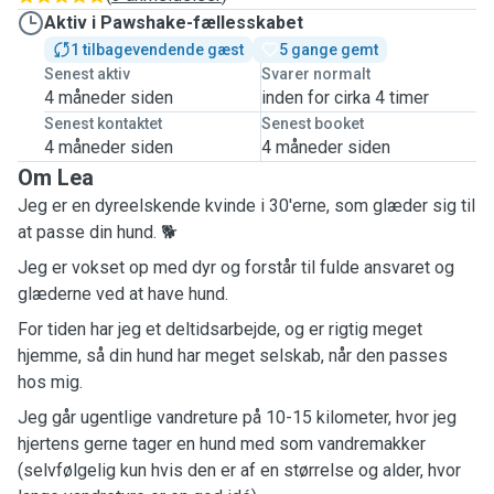
Aktiv i Pawshake-fællesskabet
1 tilbagevendende gæst
5 gange gemt
Senest aktiv
Svarer normalt
4 måneder siden
inden for cirka 4 timer
Senest kontaktet
Senest booket
4 måneder siden
4 måneder siden
Om Lea
Jeg er en dyreelskende kvinde i 30'erne, som glæder sig til
at passe din hund. 🐕
Jeg er vokset op med dyr og forstår til fulde ansvaret og
glæderne ved at have hund.
For tiden har jeg et deltidsarbejde, og er rigtig meget
hjemme, så din hund har meget selskab, når den passes
hos mig.
Jeg går ugentlige vandreture på 10-15 kilometer, hvor jeg
hjertens gerne tager en hund med som vandremakker
(selvfølgelig kun hvis den er af en størrelse og alder, hvor