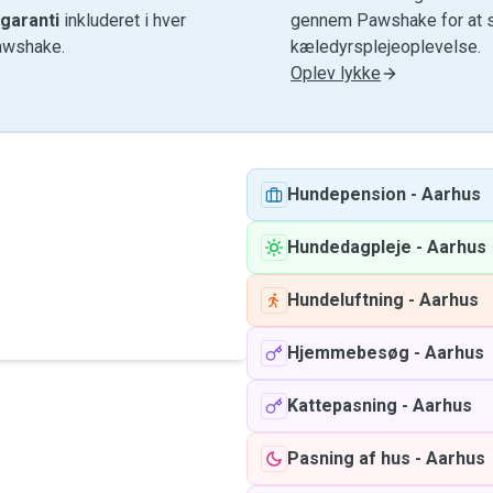
garanti
inkluderet i hver
gennem Pawshake for at si
awshake.
kæledyrsplejeoplevelse.
Oplev lykke
Hundepension
-
Aarhus
Hundedagpleje
-
Aarhus
Hundeluftning
-
Aarhus
Hjemmebesøg
-
Aarhus
Kattepasning
-
Aarhus
Pasning af hus
-
Aarhus