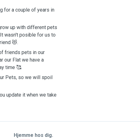
g for a couple of years in
row up with different pets
t wasn't posible for us to
riend 😻.
f friends pets in our
ar our Flat we have a
ay time 🥰.
ur Pets, so we will spoil
you update it when we take
Hjemme hos dig.