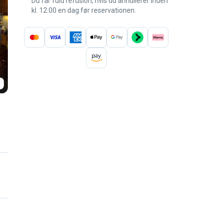
Du får fuld refusion, hvis du annullerer inden
kl. 12:00 en dag før reservationen.