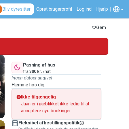
Bliv dyresitter
Opret brugerprofil
Log ind
Hjælp
Gem
Pasning af hus
fra
300 kr.
/nat
Ingen datoer angivet
Hjemme hos dig.
Ikke tilgængelig
Juan er i øjeblikket ikke ledig til at
acceptere nye bookinger.
Fleksibel afbestillingspolitik