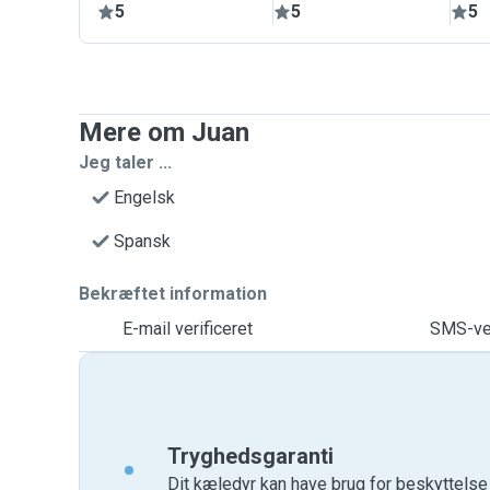
5
5
5
Mere om Juan
Jeg taler ...
Engelsk
Spansk
Bekræftet information
E-mail verificeret
SMS-ver
Tryghedsgaranti
Dit kæledyr kan have brug for beskyttels