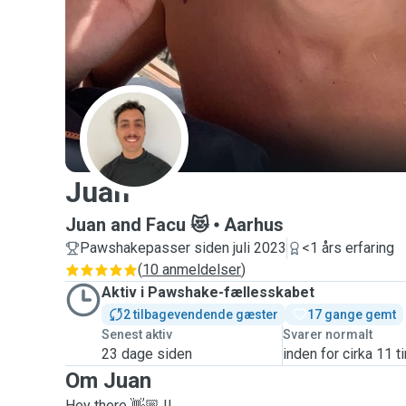
J
Juan
Juan and Facu 😻
Aarhus
Pawshakepasser siden juli 2023
<1 års erfaring
(
10 anmeldelser
)
Aktiv i Pawshake-fællesskabet
2 tilbagevendende gæster
17 gange gemt
Senest aktiv
Svarer normalt
23 dage siden
inden for cirka 11 t
Om Juan
Hey there 👋🏼 !!